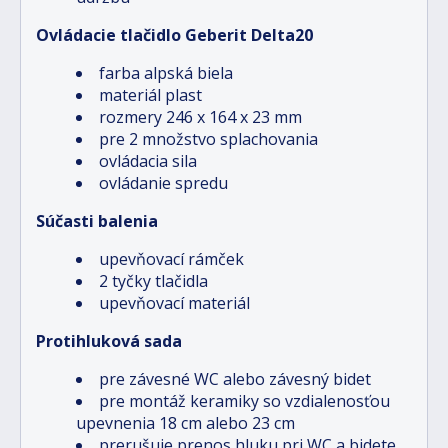
Ovládacie tlačidlo Geberit Delta20
farba alpská biela
materiál plast
rozmery 246 x 164 x 23 mm
pre 2 množstvo splachovania
ovládacia sila
ovládanie spredu
Súčasti balenia
upevňovací rámček
2 tyčky tlačidla
upevňovací materiál
Protihluková sada
pre závesné WC alebo závesný bidet
pre montáž keramiky so vzdialenosťou
upevnenia 18 cm alebo 23 cm
prerušuje prenos hluku pri WC a bidete