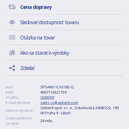
Cena dopravy
Sledovať dostupnost tovaru
Otázka na tovar
Ako sa starať o výrobky
Zdieľať
Kód:
SPSANI11CA3182-G
EAN:
4067116321159
Značka:
GEBERIT
E-mail výrobce:
sales.cs@geberit.com
Geberit spol. s r. o., Sokolovská 2408/222, 190
Adresa výrobce:
00 Praha 9 - Libeň
Zodpovednosť
24 měs.
za vady: