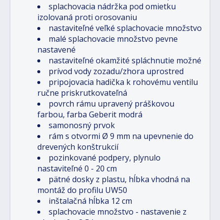
splachovacia nádržka pod omietku
izolovaná proti orosovaniu
nastaviteľné veľké splachovacie množstvo
malé splachovacie množstvo pevne
nastavené
nastaviteľné okamžité spláchnutie možné
prívod vody zozadu/zhora uprostred
pripojovacia hadička k rohovému ventilu
ručne priskrutkovateľná
povrch rámu upravený práškovou
farbou, farba Geberit modrá
samonosný prvok
rám s otvormi Ø 9 mm na upevnenie do
drevených konštrukcií
pozinkované podpery, plynulo
nastaviteľné 0 - 20 cm
pätné dosky z plastu, hĺbka vhodná na
montáž do profilu UW50
inštalačná hĺbka 12 cm
splachovacie množstvo - nastavenie z