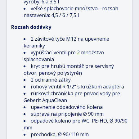
výroby: 6 a 3,5 l
veľké splachovacie množstvo - rozsah
nastavenia: 4,5 / 6 / 7,5 l
Rozsah dodávky
2 závitové tyče M12 na upevnenie
keramiky
vypúšťací ventil pre 2 množstvo
splachovania
kryt pre hrubú montáž pre servisný
otvor, penový polystyrén
2 ochranné zátky
rohový ventil R 1/2" s krúžkom adaptéra
rúrková chránička pre prívod vody pre
Geberit AquaClean
upevnenie odpadového kolena
súprava na pripojenie Ø 90 mm
odpadové koleno pre WC, PE-HD, Ø 90/90
mm
prechodka, Ø 90/110 mm