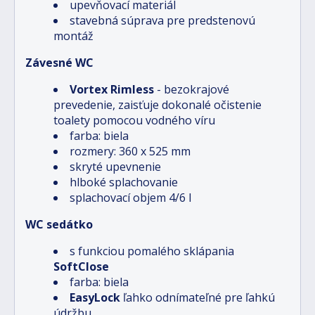
upevňovací materiál
stavebná súprava pre predstenovú
montáž
Závesné WC
Vortex Rimless
- bezokrajové
prevedenie, zaisťuje dokonalé očistenie
toalety pomocou vodného víru
farba: biela
rozmery: 360 x 525 mm
skryté upevnenie
hlboké splachovanie
splachovací objem 4/6 l
WC sedátko
s funkciou pomalého sklápania
SoftClose
farba: biela
EasyLock
ľahko odnímateľné pre ľahkú
údržbu