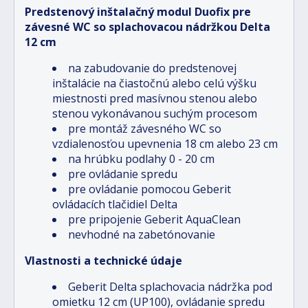
Predstenový inštalačný modul Duofix pre
závesné WC so splachovacou nádržkou Delta
12 cm
na zabudovanie do predstenovej
inštalácie na čiastočnú alebo celú výšku
miestnosti pred masívnou stenou alebo
stenou vykonávanou suchým procesom
pre montáž závesného WC so
vzdialenosťou upevnenia 18 cm alebo 23 cm
na hrúbku podlahy 0 - 20 cm
pre ovládanie spredu
pre ovládanie pomocou Geberit
ovládacích tlačidiel Delta
pre pripojenie Geberit AquaClean
nevhodné na zabetónovanie
Vlastnosti a technické údaje
Geberit Delta splachovacia nádržka pod
omietku 12 cm (UP100), ovládanie spredu