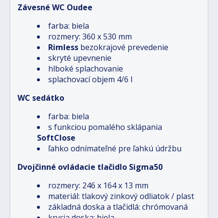
Závesné WC Oudee
farba: biela
rozmery: 360 x 530 mm
Rimless
bezokrajové prevedenie
skryté upevnenie
hlboké splachovanie
splachovací objem 4/6 l
WC sedátko
farba: biela
s funkciou pomalého sklápania
SoftClose
ľahko odnímateľné pre ľahkú údržbu
Dvojčinné ovládacie tlačidlo Sigma50
rozmery: 246 x 164 x 13 mm
materiál: tlakový zinkový odliatok / plast
základná doska a tlačidlá: chrómovaná
krycia doska: biela