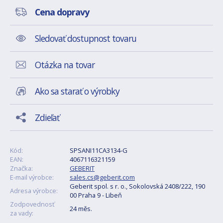
Cena dopravy
Sledovať dostupnost tovaru
Otázka na tovar
Ako sa starať o výrobky
Zdieľať
Kód:
SPSANI11CA3134-G
EAN:
4067116321159
Značka:
GEBERIT
E-mail výrobce:
sales.cs@geberit.com
Geberit spol. s r. o., Sokolovská 2408/222, 190
Adresa výrobce:
00 Praha 9 - Libeň
Zodpovednosť
24 měs.
za vady: