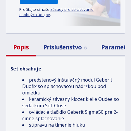
Prečítajte si naše
zásady pre spracovanie
osobných údajov
.
Popis
Príslušenstvo
Parametr
6
Set obsahuje
predstenový inštalačný modul Geberit
Duofix so splachovacou nádržkou pod
omietku
keramický závesný klozet kielle Oudee so
sedátkom SoftClose
ovládacie tlačidlo Geberit Sigma50 pre 2-
činné splachovanie
súpravu na tlmenie hluku