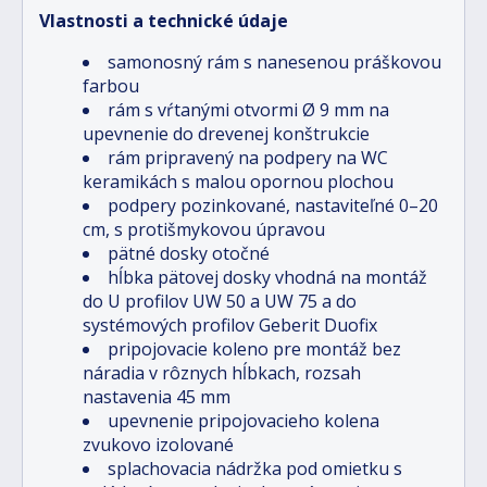
Vlastnosti a technické údaje
samonosný rám s nanesenou práškovou
farbou
rám s vŕtanými otvormi Ø 9 mm na
upevnenie do drevenej konštrukcie
rám pripravený na podpery na WC
keramikách s malou opornou plochou
podpery pozinkované, nastaviteľné 0–20
cm, s protišmykovou úpravou
pätné dosky otočné
hĺbka pätovej dosky vhodná na montáž
do U profilov UW 50 a UW 75 a do
systémových profilov Geberit Duofix
pripojovacie koleno pre montáž bez
náradia v rôznych hĺbkach, rozsah
nastavenia 45 mm
upevnenie pripojovacieho kolena
zvukovo izolované
splachovacia nádržka pod omietku s