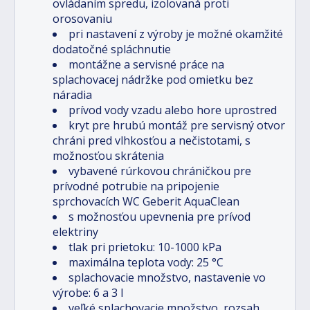
ovládaním spredu, izolovaná proti
orosovaniu
pri nastavení z výroby je možné okamžité
dodatočné spláchnutie
montážne a servisné práce na
splachovacej nádržke pod omietku bez
náradia
prívod vody vzadu alebo hore uprostred
kryt pre hrubú montáž pre servisný otvor
chráni pred vlhkosťou a nečistotami, s
možnosťou skrátenia
vybavené rúrkovou chráničkou pre
prívodné potrubie na pripojenie
sprchovacích WC Geberit AquaClean
s možnosťou upevnenia pre prívod
elektriny
tlak pri prietoku: 10-1000 kPa
maximálna teplota vody: 25 °C
splachovacie množstvo, nastavenie vo
výrobe: 6 a 3 l
veľké splachovacie množstvo, rozsah