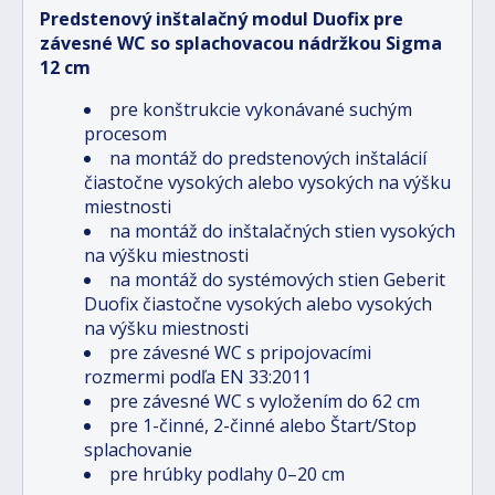
Predstenový inštalačný modul Duofix pre
závesné WC so splachovacou nádržkou Sigma
12 cm
pre konštrukcie vykonávané suchým
procesom
na montáž do predstenových inštalácií
čiastočne vysokých alebo vysokých na výšku
miestnosti
na montáž do inštalačných stien vysokých
na výšku miestnosti
na montáž do systémových stien Geberit
Duofix čiastočne vysokých alebo vysokých
na výšku miestnosti
pre závesné WC s pripojovacími
rozmermi podľa EN 33:2011
pre závesné WC s vyložením do 62 cm
pre 1-činné, 2-činné alebo Štart/Stop
splachovanie
pre hrúbky podlahy 0–20 cm