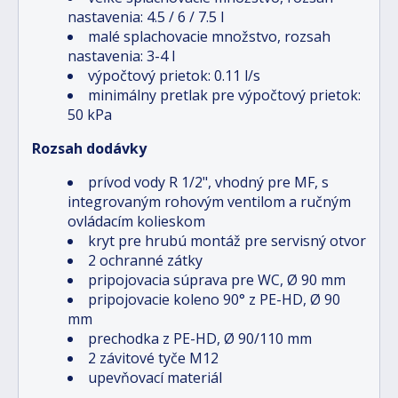
nastavenia: 4.5 / 6 / 7.5 l
malé splachovacie množstvo, rozsah
nastavenia: 3-4 l
výpočtový prietok: 0.11 l/s
minimálny pretlak pre výpočtový prietok:
50 kPa
Rozsah dodávky
prívod vody R 1/2", vhodný pre MF, s
integrovaným rohovým ventilom a ručným
ovládacím kolieskom
kryt pre hrubú montáž pre servisný otvor
2 ochranné zátky
pripojovacia súprava pre WC, Ø 90 mm
pripojovacie koleno 90° z PE-HD, Ø 90
mm
prechodka z PE-HD, Ø 90/110 mm
2 závitové tyče M12
upevňovací materiál