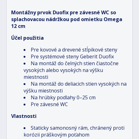
Montážny prvok Duofix pre závesné WC so
splachovacou nádržkou pod omietku Omega
12 cm
Účel použitia
Pre kovové a drevené stĺpikové steny
Pre systémové steny Geberit Duofix
Na montáž do čelných stien čiastočne
vysokých alebo vysokých na výšku
miestnosti
Na montáž do deliacich stien vysokých na
výšku miestnosti
Na hrúbky podlahy 0–25 cm
Pre závesné WC
Vlastnosti
Staticky samonosný rám, chránený proti
korózii práškovým poťahom