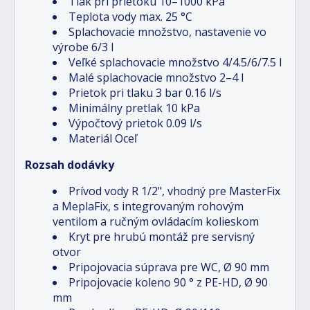
Tlak pri prietoku 10–1000 kPa
Teplota vody max. 25 °C
Splachovacie množstvo, nastavenie vo
výrobe 6/3 l
Veľké splachovacie množstvo 4/4.5/6/7.5 l
Malé splachovacie množstvo 2–4 l
Prietok pri tlaku 3 bar 0.16 l/s
Minimálny pretlak 10 kPa
Výpočtový prietok 0.09 l/s
Materiál Oceľ
Rozsah dodávky
Prívod vody R 1/2", vhodný pre MasterFix
a MeplaFix, s integrovaným rohovým
ventilom a ručným ovládacím kolieskom
Kryt pre hrubú montáž pre servisný
otvor
Pripojovacia súprava pre WC, Ø 90 mm
Pripojovacie koleno 90 ° z PE-HD, Ø 90
mm