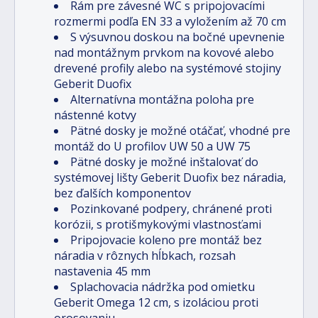
Rám pre závesné WC s pripojovacími
rozmermi podľa EN 33 a vyložením až 70 cm
S výsuvnou doskou na bočné upevnenie
nad montážnym prvkom na kovové alebo
drevené profily alebo na systémové stojiny
Geberit Duofix
Alternatívna montážna poloha pre
nástenné kotvy
Pätné dosky je možné otáčať, vhodné pre
montáž do U profilov UW 50 a UW 75
Pätné dosky je možné inštalovať do
systémovej lišty Geberit Duofix bez náradia,
bez ďalších komponentov
Pozinkované podpery, chránené proti
korózii, s protišmykovými vlastnosťami
Pripojovacie koleno pre montáž bez
náradia v rôznych hĺbkach, rozsah
nastavenia 45 mm
Splachovacia nádržka pod omietku
Geberit Omega 12 cm, s izoláciou proti
orosovaniu