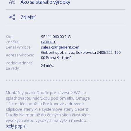
Ako sa starať o výrobky
Zdieľať
Kód:
SP111.060.00.2-G
Značka:
GEBERIT
E-mail výrobce:
sales.cs@geberit.com
Geberit spol. s r. o., Sokolovská 2408/222, 190
Adresa výrobce:
00 Praha 9 - Libeň
Zodpovednosť
24 měs.
za vady:
Montážny prvok Duofix pre závesné WC so
splachovacou nádržkou pod omietku Omega
12 cm Účel použitia Pre kovové a drevené
stĺpikové steny Pre systémové steny Geberit
Duofix Na montáž do čelných stien čiastočne
vysokých alebo vysokých na výšku miestno…
(
celý popis
)