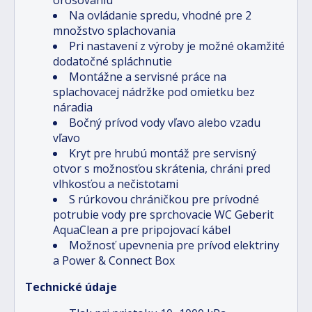
Na ovládanie spredu, vhodné pre 2
množstvo splachovania
Pri nastavení z výroby je možné okamžité
dodatočné spláchnutie
Montážne a servisné práce na
splachovacej nádržke pod omietku bez
náradia
Bočný prívod vody vľavo alebo vzadu
vľavo
Kryt pre hrubú montáž pre servisný
otvor s možnosťou skrátenia, chráni pred
vlhkosťou a nečistotami
S rúrkovou chráničkou pre prívodné
potrubie vody pre sprchovacie WC Geberit
AquaClean a pre pripojovací kábel
Možnosť upevnenia pre prívod elektriny
a Power & Connect Box
Technické údaje