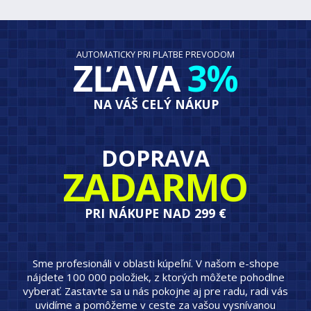
AUTOMATICKY PRI PLATBE PREVODOM
ZĽAVA
3%
NA VÁŠ CELÝ NÁKUP
DOPRAVA
ZADARMO
PRI NÁKUPE NAD 299 €
Sme profesionáli v oblasti kúpeľní. V našom e-shope
nájdete 100 000 položiek, z ktorých môžete pohodlne
vyberať. Zastavte sa u nás pokojne aj pre radu, radi vás
uvidíme a pomôžeme v ceste za vašou vysnívanou