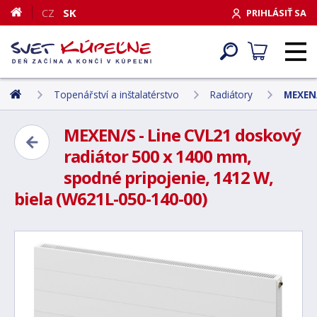
CZ
SK
PRIHLÁSIŤ SA
Topenářství a inštalatérstvo
Radiátory
MEXEN/
MEXEN/S - Line CVL21 doskový
radiátor 500 x 1400 mm,
spodné pripojenie, 1412 W,
biela (W621L-050-140-00)