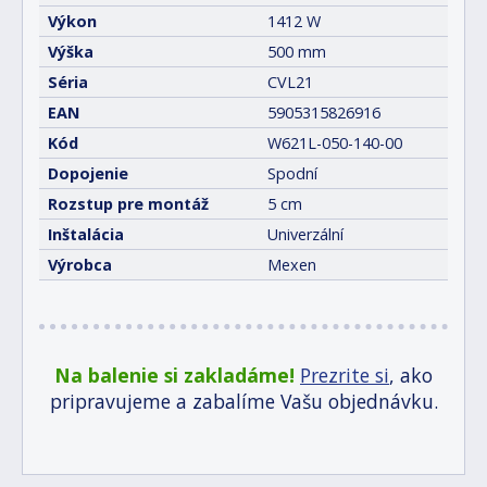
Výkon
1412 W
Výška
500 mm
Séria
CVL21
EAN
5905315826916
Kód
W621L-050-140-00
Dopojenie
Spodní
Rozstup pre montáž
5 cm
Inštalácia
Univerzální
Výrobca
Mexen
Na balenie si zakladáme!
Prezrite si
, ako
pripravujeme a zabalíme Vašu objednávku.