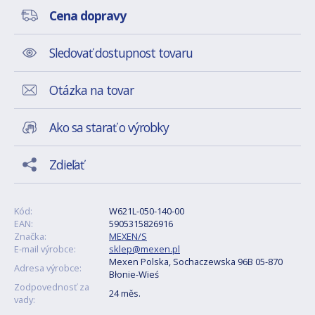
Cena dopravy
Sledovať dostupnost tovaru
Otázka na tovar
Ako sa starať o výrobky
Zdieľať
Kód:
W621L-050-140-00
EAN:
5905315826916
Značka:
MEXEN/S
E-mail výrobce:
sklep@mexen.pl
Mexen Polska, Sochaczewska 96B 05-870
Adresa výrobce:
Błonie-Wieś
Zodpovednosť za
24 měs.
vady: