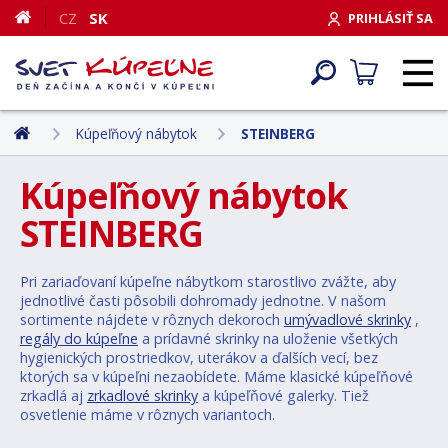
CZ
SK
PRIHLÁSIŤ SA
Kúpeľňový nábytok
STEINBERG
Kúpeľňový nábytok
STEINBERG
Pri zariaďovaní kúpeľne nábytkom starostlivo zvážte, aby
jednotlivé časti pôsobili dohromady jednotne. V našom
sortimente nájdete v rôznych dekoroch
umývadlové skrinky
,
regály do kúpeľne
a prídavné skrinky na uloženie všetkých
hygienických prostriedkov, uterákov a ďalších vecí, bez
ktorých sa v kúpeľni nezaobídete. Máme klasické kúpeľňové
zrkadlá aj
zrkadlové skrinky
a kúpeľňové galerky. Tiež
osvetlenie máme v rôznych variantoch.