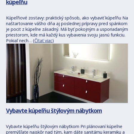
kúpeľňu
Kúpeľňové zostavy: praktický spôsob, ako vybaviť kúpeľňu Na
naštartovanie vášho dňa aj poslednej prípravy pred spánkom
je pocit z kúpeľne zásadný. Má byť pokojným a usporiadaným
priestorom, kde má každý kus vybavenia svoju jasnú funkciu.
Pokiaľ nech… (
Čítať viac
)
Vybavte kúpeľňu štýlovým nábytkom
Vybavte kúpeľňu štýlovým nábytkom Pri plánovaní kúpeľne
premýšľate najskôr nad tým, kam dáte sanitárnu keramiku a