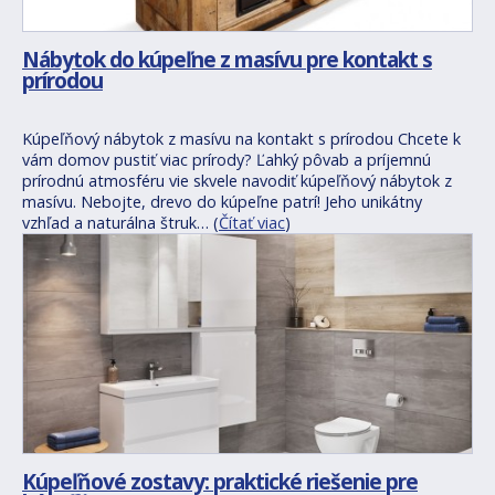
Nábytok do kúpeľne z masívu pre kontakt s
prírodou
Kúpeľňový nábytok z masívu na kontakt s prírodou Chcete k
vám domov pustiť viac prírody? Ľahký pôvab a príjemnú
prírodnú atmosféru vie skvele navodiť kúpeľňový nábytok z
masívu. Nebojte, drevo do kúpeľne patrí! Jeho unikátny
vzhľad a naturálna štruk… (
Čítať viac
)
Kúpeľňové zostavy: praktické riešenie pre