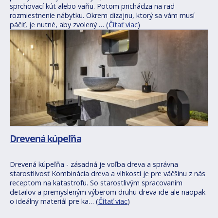
sprchovací kút alebo vaňu. Potom prichádza na rad
rozmiestnenie nábytku. Okrem dizajnu, ktorý sa vám musí
páčiť, je nutné, aby zvolený … (
Čítať viac
)
Drevená kúpeľňa
Drevená kúpeľňa - zásadná je voľba dreva a správna
starostlivosť Kombinácia dreva a vlhkosti je pre väčšinu z nás
receptom na katastrofu. So starostlivým spracovaním
detailov a premysleným výberom druhu dreva ide ale naopak
o ideálny materiál pre ka… (
Čítať viac
)