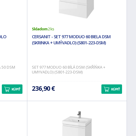
Skladom
2 ks
DLO
CERSANIT - SET 977 MODUO 60 BIELA DSM
(SKRINKA + UMÝVADLO) (S801-223-DSM)
A 50 DSM
SET 977 MODUO 60 BÍLÁ DSM (SKŘÍŃKA +
UMYVADLO) (S801-223-DSM)
236,90 €
KÚPIŤ
KÚPIŤ