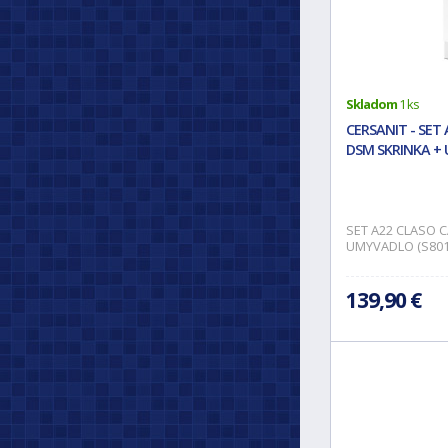
Skladom
1 ks
CERSANIT - SET 
DSM SKRINKA + 
SET A22 CLASO C
UMYVADLO (S801
139,90 €