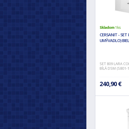
Skladom
1 ks
CERSANIT - SET
UMÝVADLO) BIEL
SET 809 LARA C
BÍLÁ DSM (S801-
240,90 €