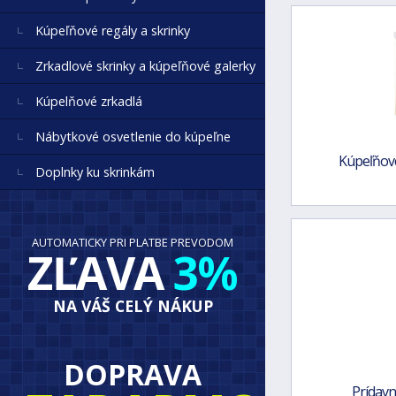
Kúpeľňové regály a skrinky
Zrkadlové skrinky a kúpeľňové galerky
Kúpelňové zrkadlá
Nábytkové osvetlenie do kúpeľne
Kúpeľňov
Doplnky ku skrinkám
AUTOMATICKY PRI PLATBE PREVODOM
ZĽAVA
3%
NA VÁŠ CELÝ NÁKUP
DOPRAVA
Prídav