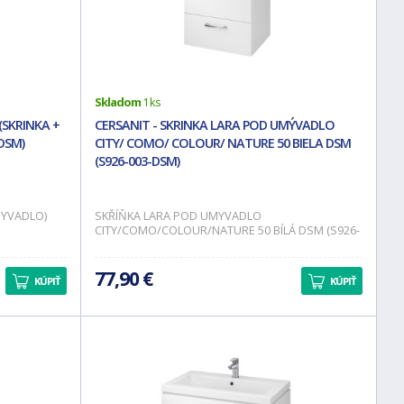
Skladom
1 ks
(SKRINKA +
CERSANIT - SKRINKA LARA POD UMÝVADLO
DSM)
CITY/ COMO/ COLOUR/ NATURE 50 BIELA DSM
(S926-003-DSM)
MYVADLO)
SKŘÍŇKA LARA POD UMYVADLO
CITY/COMO/COLOUR/NATURE 50 BÍLÁ DSM (S926-
003-DSM)
77,90 €
KÚPIŤ
KÚPIŤ