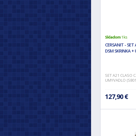
Skladom
1 ks
CERSANIT - SET 
DSM SKRINKA + 
SET A21 CLASO C
UMYVADLO (S801
127,90 €