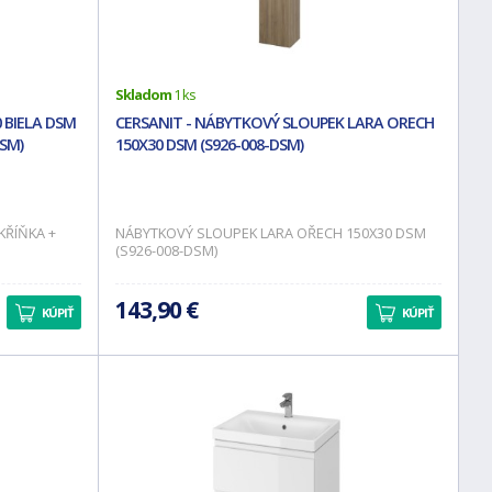
Skladom
1 ks
 BIELA DSM
CERSANIT - NÁBYTKOVÝ SLOUPEK LARA ORECH
SM)
150X30 DSM (S926-008-DSM)
KŘÍŇKA +
NÁBYTKOVÝ SLOUPEK LARA OŘECH 150X30 DSM
(S926-008-DSM)
143,90 €
KÚPIŤ
KÚPIŤ