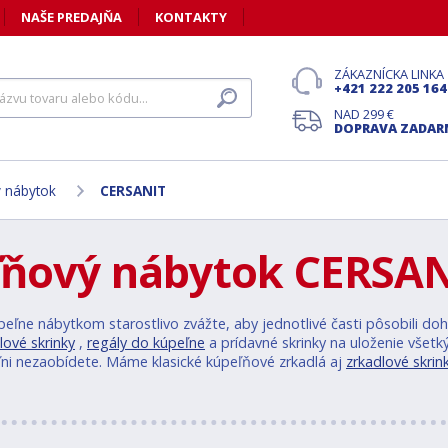
NAŠE PREDAJŇA
KONTAKTY
ZÁKAZNÍCKA LINKA
+421 222 205 164
NAD 299 €
DOPRAVA ZADA
 nábytok
CERSANIT
ňový nábytok CERSAN
úpeľne nábytkom starostlivo zvážte, aby jednotlivé časti pôsobili 
ové skrinky
,
regály do kúpeľne
a prídavné skrinky na uloženie všetký
ľni nezaobídete. Máme klasické kúpeľňové zrkadlá aj
zrkadlové skrin