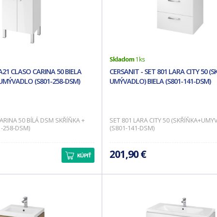
Skladom
1 ks
A21 CLASO CARINA 50 BIELA
CERSANIT - SET 801 LARA CITY 50 (S
UMÝVADLO (S801-258-DSM)
UMÝVADLO) BIELA (S801-141-DSM)
ARINA 50 BÍLÁ DSM SKŘÍŇKA +
SET 801 LARA CITY 50 (SKŘÍŇKA+UMY
-258-DSM)
(S801-141-DSM)
201,90 €
KÚPIŤ