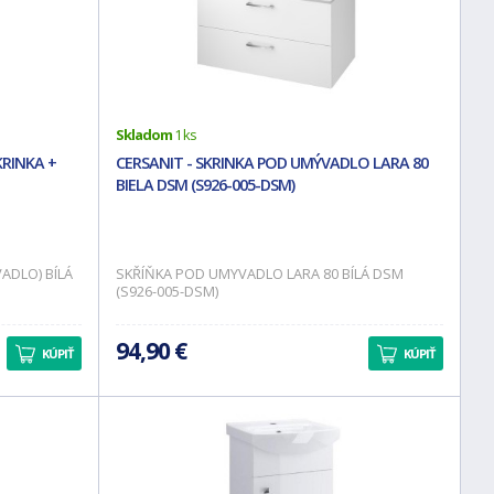
Skladom
1 ks
KRINKA +
CERSANIT - SKRINKA POD UMÝVADLO LARA 80
BIELA DSM (S926-005-DSM)
VADLO) BÍLÁ
SKŘÍŇKA POD UMYVADLO LARA 80 BÍLÁ DSM
(S926-005-DSM)
94,90 €
KÚPIŤ
KÚPIŤ