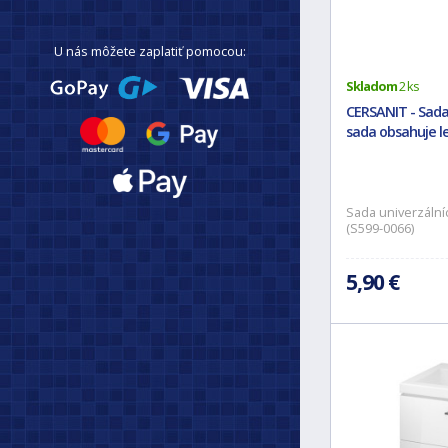
U nás môžete zaplatiť pomocou:
Skladom
2 ks
CERSANIT - Sada
sada obsahuje le
Sada univerzální
(S599-0066)
5,90 €