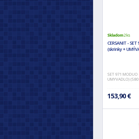
Skladom
2 ks
CERSANIT - SET
(skrinky + UMÝV
SET 971 MODUO 4
UMYVADLO) (S80
153,90 €