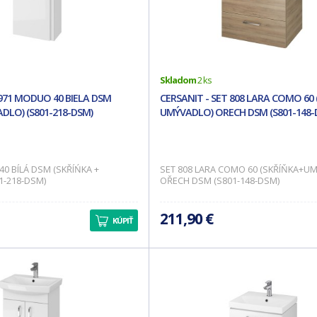
Skladom
2 ks
 971 MODUO 40 BIELA DSM
CERSANIT - SET 808 LARA COMO 60 
ADLO) (S801-218-DSM)
UMÝVADLO) ORECH DSM (S801-148-
0 BÍLÁ DSM (SKŘÍŃKA +
SET 808 LARA COMO 60 (SKŘÍŇKA+U
1-218-DSM)
OŘECH DSM (S801-148-DSM)
211,90 €
KÚPIŤ