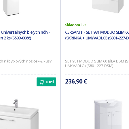
Skladom
2 ks
 univerzálnych bielych nôh -
CERSANIT - SET 981 MODUO SLIM 60
n 2 ks (S599-0066)
(SKRINKA + UMÝVADLO) (S801-227-D
ch nábytkových nožiček-2 kusy
SET 981 MODUO SLIM 60 BÍLÁ DSM (S
UMYVADLO) (S801-227-DSM)
236,90 €
KÚPIŤ