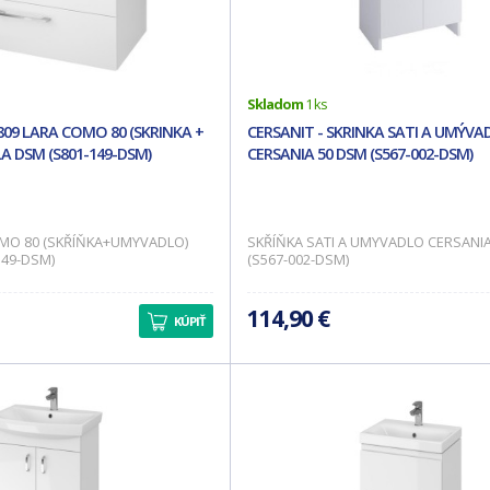
Skladom
1 ks
 809 LARA COMO 80 (SKRINKA +
CERSANIT - SKRINKA SATI A UMÝVA
A DSM (S801-149-DSM)
CERSANIA 50 DSM (S567-002-DSM)
OMO 80 (SKŘÍŇKA+UMYVADLO)
SKŘÍŇKA SATI A UMYVADLO CERSANI
149-DSM)
(S567-002-DSM)
114,90 €
KÚPIŤ