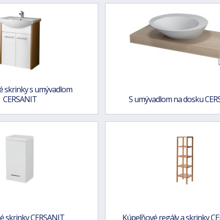
é skrinky s umývadlom
CERSANIT
S umývadlom na dosku CER
né skrinky CERSANIT
Kúpeľňové regály a skrinky 