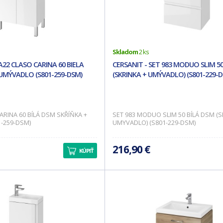
Skladom
2 ks
A22 CLASO CARINA 60 BIELA
CERSANIT - SET 983 MODUO SLIM 50
UMÝVADLO (S801-259-DSM)
(SKRINKA + UMÝVADLO) (S801-229-D
ARINA 60 BÍLÁ DSM SKŘÍŇKA +
SET 983 MODUO SLIM 50 BÍLÁ DSM (S
-259-DSM)
UMYVADLO) (S801-229-DSM)
216,90 €
KÚPIŤ