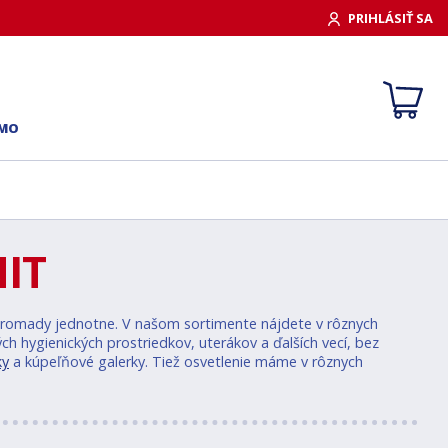
PRIHLÁSIŤ SA
RMO
IT
dohromady jednotne. V našom sortimente nájdete v rôznych
ch hygienických prostriedkov, uterákov a ďalších vecí, bez
ky
a kúpeľňové galerky. Tiež osvetlenie máme v rôznych