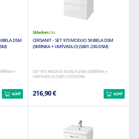
Skladom
2 ks
 BIELA DSM
CERSANIT - SET 973 MODUO 50 BIELA DSM
SM)
(SKRINKA + UMÝVADLO) (S801-230-DSM)
KŘÍŇKA +
SET 973 MODUO 50 BÍLÁ DSM (SKŘÍŃKA +
UMYVADLO) (S801-230-DSM)
216,90 €
KÚPIŤ
KÚPIŤ