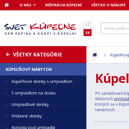
O NÁS
INŠPIRÁCIA KÚPEĽNÍ
VŠETKO O NÁKUPE
CZ
SK
VŠETKY KATEGÓRIE
Kúpeľňový
KÚPEĽŇOVÝ NÁBYTOK
Kúpeľ
Kúpeľňové skrinky s umývadlom
S umývadlom na dosku
Pri zariaďovaní k
dekoroch
umývadl
ktorých sa v kúpe
Umývadlové skrinky
variantoch.
Prídavné skrinky
Konzola pod umývadlá