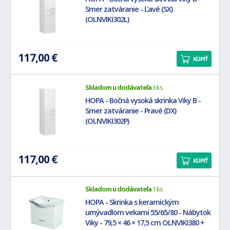
Smer zatváranie - Ľavé (SX)
(OLNVIKI302L)
117,00 €
KÚPIŤ
Skladom u dodávateľa
3 ks
HOPA - Bočná vysoká skrinka Viky B -
Smer zatváranie - Pravé (DX)
(OLNVIKI302P)
117,00 €
KÚPIŤ
Skladom u dodávateľa
1 ks
HOPA - Skrinka s keramickým
umývadlom vekami 55/65/80 - Nábytok
Viky - 79,5 × 46 × 17,5 cm OLNVIKI380 +