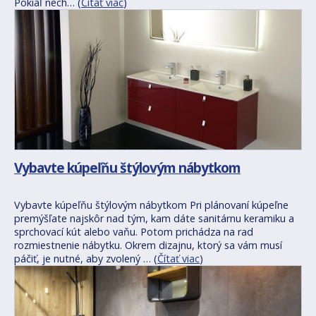
Pokiaľ nech… (
Čítať viac
)
Vybavte kúpeľňu štýlovým nábytkom
Vybavte kúpeľňu štýlovým nábytkom Pri plánovaní kúpeľne
premýšľate najskôr nad tým, kam dáte sanitárnu keramiku a
sprchovací kút alebo vaňu. Potom prichádza na rad
rozmiestnenie nábytku. Okrem dizajnu, ktorý sa vám musí
páčiť, je nutné, aby zvolený … (
Čítať viac
)