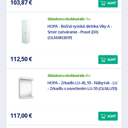
103,87 €
KÚPIŤ
Skladom u dodávateľa
1 ks
HOPA - Bočná vysoká skrinka Viky A -
Smer zatváranie - Pravé (DX)
(OLNVIKI301P)
112,50 €
KÚPIŤ
Skladom u dodávateľa
4 ks
HOPA - Zrkadlo LU-45, 55 - Nábytok - LU
- Zrkadlo s osvetlením LU-55 (OLNLU55)
117,00 €
KÚPIŤ