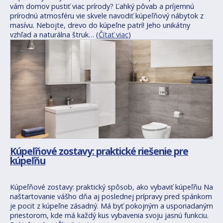
vám domov pustiť viac prírody? Ľahký pôvab a príjemnú
prírodnú atmosféru vie skvele navodiť kúpeľňový nábytok z
masívu. Nebojte, drevo do kúpeľne patrí! Jeho unikátny
vzhľad a naturálna štruk… (
Čítať viac
)
Kúpeľňové zostavy: praktické riešenie pre
kúpeľňu
Kúpeľňové zostavy: praktický spôsob, ako vybaviť kúpeľňu Na
naštartovanie vášho dňa aj poslednej prípravy pred spánkom
je pocit z kúpeľne zásadný. Má byť pokojným a usporiadaným
priestorom, kde má každý kus vybavenia svoju jasnú funkciu.