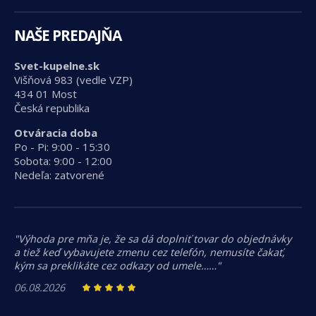
NAŠE PREDAJŇA
Svet-kupelne.sk
Višňová 983 (vedle VZP)
434 01 Most
Česká republika
Otváracia doba
Po - Pi: 9:00 - 15:30
Sobota: 9:00 - 12:00
Nedeľa: zatvorené
"Výhoda pre mňa je, že sa dá doplniť tovar do objednávky
a tiež keď vybavujete zmenu cez telefón, nemusíte čakať,
kým sa preklikáte cez odkazy od umele……"
06.08.2026