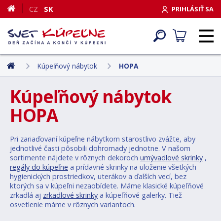
CZ
SK
PRIHLÁSIŤ SA
Kúpeľňový nábytok
HOPA
Kúpeľňový nábytok
HOPA
Pri zariaďovaní kúpeľne nábytkom starostlivo zvážte, aby
jednotlivé časti pôsobili dohromady jednotne. V našom
sortimente nájdete v rôznych dekoroch
umývadlové skrinky
,
regály do kúpeľne
a prídavné skrinky na uloženie všetkých
hygienických prostriedkov, uterákov a ďalších vecí, bez
ktorých sa v kúpeľni nezaobídete. Máme klasické kúpeľňové
zrkadlá aj
zrkadlové skrinky
a kúpeľňové galerky. Tiež
osvetlenie máme v rôznych variantoch.