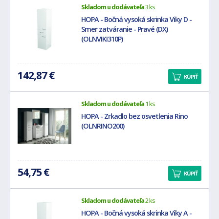
Skladom u dodávateľa
3 ks
HOPA - Bočná vysoká skrinka Viky D -
Smer zatváranie - Pravé (DX)
(OLNVIKI310P)
142,87 €
KÚPIŤ
Skladom u dodávateľa
1 ks
HOPA - Zrkadlo bez osvetlenia Rino
(OLNRINO200)
54,75 €
KÚPIŤ
Skladom u dodávateľa
2 ks
HOPA - Bočná vysoká skrinka Viky A -