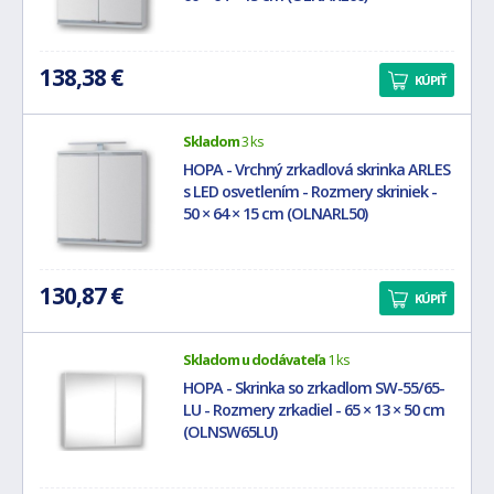
138,38 €
KÚPIŤ
Skladom
3 ks
HOPA - Vrchný zrkadlová skrinka ARLES
s LED osvetlením - Rozmery skriniek -
50 × 64 × 15 cm (OLNARL50)
130,87 €
KÚPIŤ
Skladom u dodávateľa
1 ks
HOPA - Skrinka so zrkadlom SW-55/65-
LU - Rozmery zrkadiel - 65 × 13 × 50 cm
(OLNSW65LU)