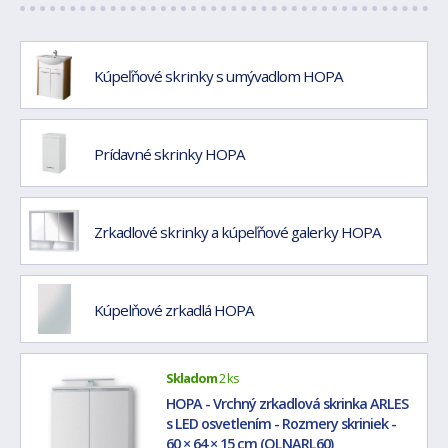
Kúpeľňové skrinky s umývadlom HOPA
Prídavné skrinky HOPA
Zrkadlové skrinky a kúpeľňové galerky HOPA
Kúpelňové zrkadlá HOPA
Skladom
2 ks
HOPA - Vrchný zrkadlová skrinka ARLES
s LED osvetlením - Rozmery skriniek -
60 × 64 × 15 cm (OLNARL60)