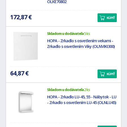
OLKE70802
172,87 €
KÚPIŤ
Skladom u dodávateľa
5 ks
HOPA - Zrkadlo s osvetlením vekami -
Zrkadlo s osvetlením Viky (OLNVIKI300)
64,87 €
KÚPIŤ
Skladom u dodávateľa
2 ks
HOPA - Zrkadlo LU-45, 55 - Nábytok - LU
- Zrkadlo s osvetlením LU-45 (OLNLU45)