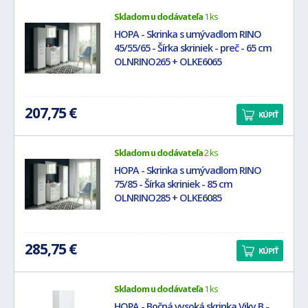
Skladom u dodávateľa
1 ks
HOPA - Skrinka s umývadlom RINO
45/55/65 - Šírka skriniek - preč - 65 cm
OLNRINO265 + OLKE6065
207,75 €
KÚPIŤ
Skladom u dodávateľa
2 ks
HOPA - Skrinka s umývadlom RINO
75/85 - Šírka skriniek - 85 cm
OLNRINO285 + OLKE6085
285,75 €
KÚPIŤ
Skladom u dodávateľa
1 ks
HOPA - Bočná vysoká skrinka Viky B -