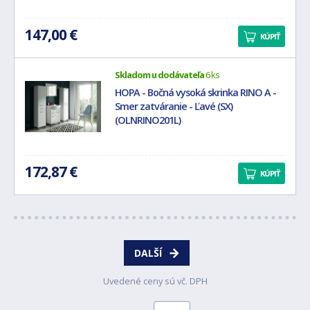
147,00 €
KÚPIŤ
Skladom u dodávateľa
6 ks
HOPA - Bočná vysoká skrinka RINO A -
Smer zatváranie - Ľavé (SX)
(OLNRINO201L)
172,87 €
KÚPIŤ
DALŠÍ
Uvedené ceny sú vč. DPH