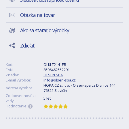
Otázka na tovar
Ako sa starať o výrobky
Zdieľať
Kód:
OLKLT2141ER
EAN:
8596462552291
Značka:
OLSEN SPA
E-mail výrobce:
info@olsen-spa.cz
HOPA CZ s. r. o. - Olsen-spa.cz Divnice 144
Adresa výrobce:
76321 Slavičín
Zodpovednosť za
5 let
vady:
Hodnotenie: