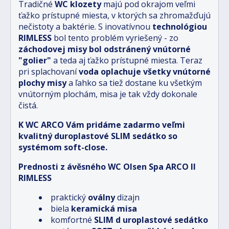
Tradičné
WC klozety
majú pod okrajom veľmi
ťažko prístupné miesta, v ktorých sa zhromažďujú
nečistoty a baktérie. S inovatívnou
technológiou
RIMLESS
bol tento problém vyriešený - zo
záchodovej misy bol odstránený vnútorné
"golier"
a teda aj ťažko prístupné miesta. Teraz
pri splachovaní
voda oplachuje všetky vnútorné
plochy misy
a ľahko sa tiež dostane ku všetkým
vnútorným plochám, misa je tak vždy dokonale
čistá.
K WC ARCO Vám pridáme zadarmo veľmi
kvalitný duroplastové SLIM sedátko so
systémom soft-close.
Prednosti z
ávěsného WC Olsen Spa ARCO II
RIMLESS
praktický
oválny
dizajn
biela
keramická misa
komfortné
SLIM d
uroplastové sedátko