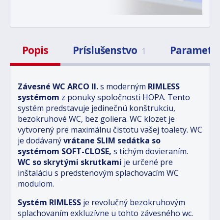
Popis
Príslušenstvo
Parametr
1
Závesné WC ARCO II.
s moderným
RIMLESS
systémom
z ponuky spoločnosti HOPA. Tento
systém predstavuje jedinečnú konštrukciu,
bezokruhové WC, bez goliera. WC klozet je
vytvorený pre maximálnu čistotu vašej toalety. WC
je dodávaný
vrátane SLIM sedátka so
systémom SOFT-CLOSE,
s tichým dovieraním.
WC so skrytými skrutkami
je určené pre
inštaláciu s predstenovým splachovacím WC
modulom.
Systém RIMLESS
je revolučný bezokruhovým
splachovaním exkluzívne u tohto závesného wc.