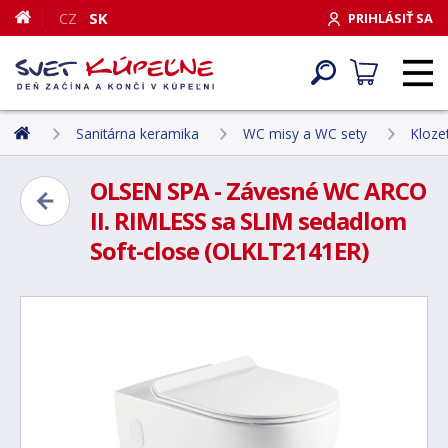
CZ
SK
PRIHLÁSIŤ SA
Sanitárna keramika
WC misy a WC sety
Kloze
OLSEN SPA - Závesné WC ARCO
II. RIMLESS sa SLIM sedadlom
Soft-close (OLKLT2141ER)