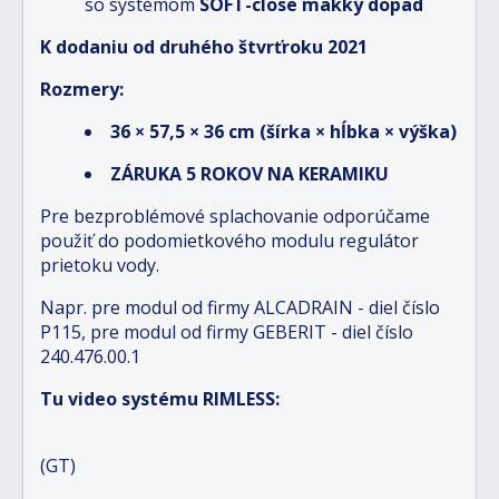
so systémom
SOFT-close mäkký dopad
K dodaniu od druhého štvrťroku 2021
Rozmery:
36 × 57,5 × 36 cm (šírka × hĺbka × výška)
ZÁRUKA 5 ROKOV NA KERAMIKU
Pre bezproblémové splachovanie odporúčame
použiť do podomietkového modulu regulátor
prietoku vody.
Napr. pre modul od firmy ALCADRAIN - diel číslo
P115, pre modul od firmy GEBERIT - diel číslo
240.476.00.1
Tu video systému RIMLESS:
(GT)