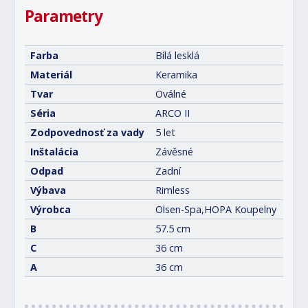
Parametry
Farba
Bílá lesklá
Materiál
Keramika
Tvar
Oválné
Séria
ARCO II
Zodpovednosť za vady
5 let
Inštalácia
Závěsné
Odpad
Zadní
Výbava
Rimless
Výrobca
Olsen-Spa,HOPA Koupelny
B
57.5 cm
C
36 cm
A
36 cm