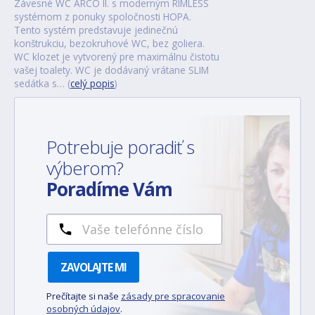
Závesné WC ARCO II. s moderným RIMLESS
systémom z ponuky spoločnosti HOPA.
Tento systém predstavuje jedinečnú
konštrukciu, bezokruhové WC, bez goliera.
WC klozet je vytvorený pre maximálnu čistotu
vašej toalety. WC je dodávaný vrátane SLIM
sedátka s… (
celý popis
)
Potrebuje poradiť s
výberom?
Poradíme Vám
ZAVOLAJTE MI
Prečítajte si naše
zásady pre spracovanie
osobných údajov
.