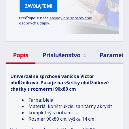
ZAVOLAJTE MI
Prečítajte si naše
zásady pre spracovanie
osobných údajov
.
Popis
Príslušenstvo
Parametr
4
Univerzálna sprchová vanička Victor
obdĺžniková. Pasuje na všetky obdĺžnikové
chatky s rozmermi 90x80 cm
Farba: biela
Materiál konštrukcie: sanitárny akrylát
kompletný s nohami
Rozmer 90x80 cm, výška 14 cm