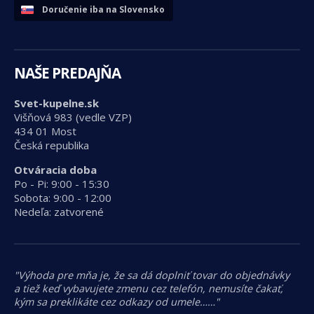
Doručenie iba na Slovensko
NAŠE PREDAJŇA
Svet-kupelne.sk
Višňová 983 (vedle VZP)
434 01 Most
Česká republika
Otváracia doba
Po - Pi: 9:00 - 15:30
Sobota: 9:00 - 12:00
Nedeľa: zatvorené
"Výhoda pre mňa je, že sa dá doplniť tovar do objednávky
a tiež keď vybavujete zmenu cez telefón, nemusíte čakať,
kým sa preklikáte cez odkazy od umele……"