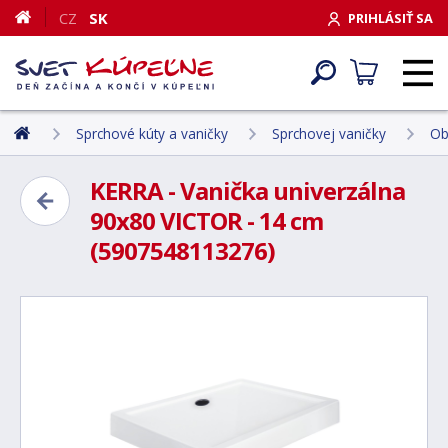
CZ
SK
PRIHLÁSIŤ SA
Sprchové kúty a vaničky
Sprchovej vaničky
Ob
KERRA - Vanička univerzálna
90x80 VICTOR - 14 cm
(5907548113276)