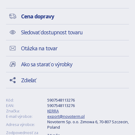
Cena dopravy
Sledovať dostupnost tovaru
Otázka na tovar
Ako sa starať o výrobky
Zdieľať
Kód:
5907548113276
EAN:
5907548113276
Značka:
KERRA
E-mail výrobce:
export@novoterm.pl
Novoterm Sp. o.o. Zimowa 6, 70-807 Szczecin,
Adresa výrobce:
Poland
Zodpovednosť za