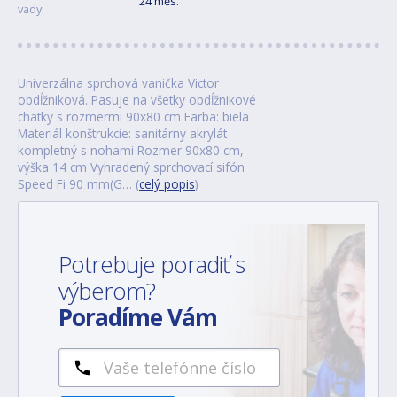
24 měs.
vady:
Univerzálna sprchová vanička Victor
obdĺžniková. Pasuje na všetky obdĺžnikové
chatky s rozmermi 90x80 cm Farba: biela
Materiál konštrukcie: sanitárny akrylát
kompletný s nohami Rozmer 90x80 cm,
výška 14 cm Vyhradený sprchovací sifón
Speed Fi 90 mm(G… (
celý popis
)
Potrebuje poradiť s
výberom?
Poradíme Vám