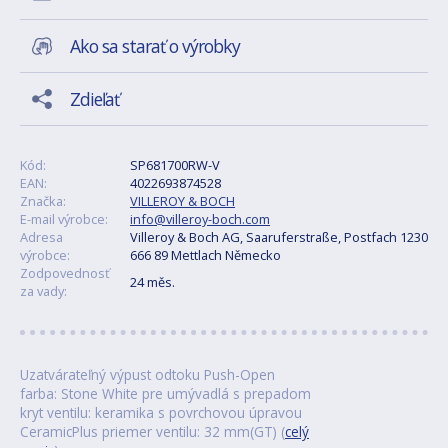
Ako sa starať o výrobky
Zdieľať
Kód:
SP681700RW-V
EAN:
4022693874528
Značka:
VILLEROY & BOCH
E-mail výrobce:
info@villeroy-boch.com
Adresa
Villeroy & Boch AG, Saaruferstraße, Postfach 1230
výrobce:
666 89 Mettlach Německo
Zodpovednosť
24 měs.
za vady:
Uzatvárateľný výpust odtoku Push-Open
farba: Stone White pre umývadlá s prepadom
kryt ventilu: keramika s povrchovou úpravou
CeramicPlus priemer ventilu: 32 mm(GT) (
celý