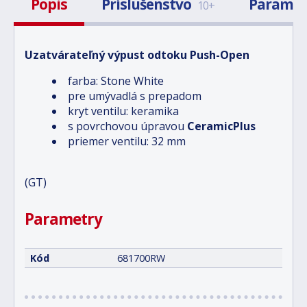
Popis
Príslušenstvo
Paramet
10+
Uzatvárateľný výpust odtoku Push-Open
farba: Stone White
pre umývadlá s prepadom
kryt ventilu: keramika
s povrchovou úpravou
CeramicPlus
priemer ventilu: 32 mm
(GT)
Parametry
Kód
681700RW