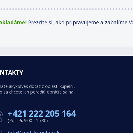
zakladáme!
Prezrite si
, ako pripravujeme a zabalíme V
NTAKTY
áte akýkoľvek dotaz z oblasti kúpeľní,
o sa chcete len poradiť, obráťte sa na
+421 222 205 164
(Po - Pi: 9:00 - 15:30)
info@svet-kupelne.sk