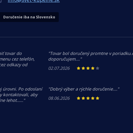
Doručenie iba na Slovensko
iť tovar do
"Tovar bol doručený promtne v poriadku
menu cez telefón,
doporučujem.…"
 cez odkazy od
02.07.2026
j úrovni. Po odoslaní
"Dobrý výber a rýchle doručenie.…"
 kontaktovali, aby
08.06.2026
dne lehot……"