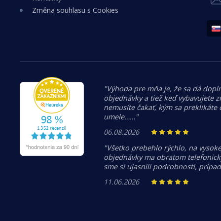
Změna souhlasu s Cookies
"Výhoda pre mňa je, že sa dá dopln
objednávky a tiež keď vybavujete z
nemusíte čakať, kým sa preklikáte
umele……"
06.08.2026
"Všetko prebehlo rýchlo, na vysoke
objednávky ma obratom telefonicky
sme si ujasnili podrobnosti, prípa
11.06.2026