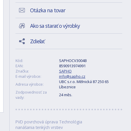
Otázka na tovar
Ako sa starať o výrobky
Zdieľať
Kód:
SAPHOCV3004B
EAN:
8590913974991
Značka:
SAPHO
E-mail výrobce:
info@sapho.cz
UBC s.r.o. Mělnická 87 250 65
Adresa výrobce:
Líbeznice
Zodpovednosť za
24 měs.
vady:
PVD povrchová úprava Technológia
nanášania tenkých vrstiev