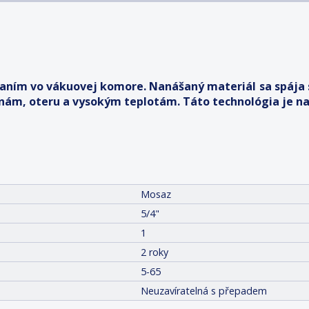
vaním vo vákuovej komore. Nanášaný materiál sa spája
inám, oteru a vysokým teplotám. Táto technológia je na
Mosaz
5/4"
1
2 roky
5-65
Neuzavíratelná s přepadem