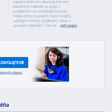
naparovaním vo vákuovej komore.
Nanášaný materiál sa spája s
podkladom na molekulárnej báze.
Vďaka tomu sa povrch stane tvrdým,
odolným korózii, kyselinám, oteru a
vysokým teplotám. Táto te… (
celý popis
)
ZAVOLAJTE MI
sobných údajov
.
adňa