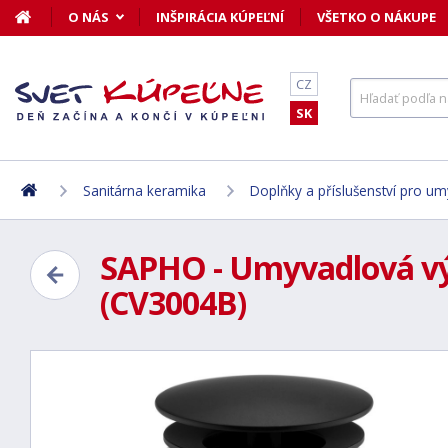
O NÁS
INŠPIRÁCIA KÚPEĽNÍ
VŠETKO O NÁKUPE
CZ
SK
Sanitárna keramika
Doplňky a příslušenství pro umy
SAPHO - Umyvadlová výpu
(CV3004B)