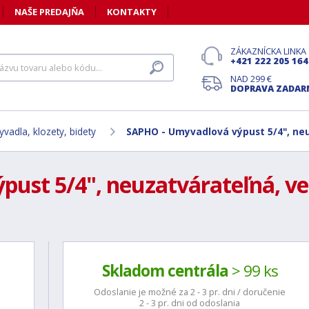
NAŠE PREDAJŇA
KONTAKTY
ZÁKAZNÍCKA LINKA
+421 222 205 164
NAD 299 €
DOPRAVA ZADA
vadla, klozety, bidety
SAPHO - Umyvadlová výpust 5/4", neu
st 5/4", neuzatvárateľná, veľ
Skladom centrála
> 99 ks
Odoslanie je možné za 2 - 3 pr. dni / doručenie
2 - 3 pr. dni od odoslania