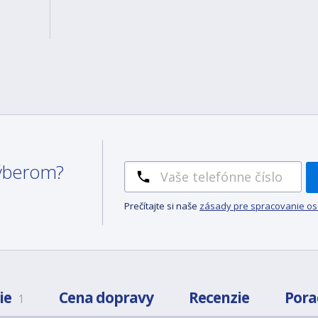
 výberom?
Prečítajte si naše
zásady pre spracovanie o
ie
Cena dopravy
Recenzie
Por
1