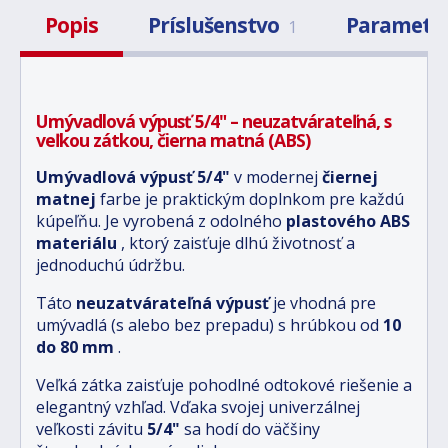
Popis
Príslušenstvo
Parametr
1
Umývadlová výpusť 5/4" – neuzatvárateľná, s
veľkou zátkou, čierna matná (ABS)
Umývadlová výpusť 5/4"
v modernej
čiernej
matnej
farbe je praktickým doplnkom pre každú
kúpeľňu. Je vyrobená z odolného
plastového ABS
materiálu
, ktorý zaisťuje dlhú životnosť a
jednoduchú údržbu.
Táto
neuzatvárateľná výpusť
je vhodná pre
umývadlá (s alebo bez prepadu) s hrúbkou od
10
do 80 mm
.
Veľká zátka zaisťuje pohodlné odtokové riešenie a
elegantný vzhľad. Vďaka svojej univerzálnej
veľkosti závitu
5/4"
sa hodí do väčšiny