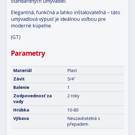
štandardných umývadiel.
Elegantná, funkčná a ľahko inštalovateľná – táto
umývadlová výpusť je ideálnou voľbou pre
moderné kúpeľne.
(GT)
Parametry
Materiál
Plast
Závit
5/4"
Balenie
1
Zodpovednosť za
2 roky
vady
Hrúbka
10-80
Výbava
Neuzavíratelná s
přepadem