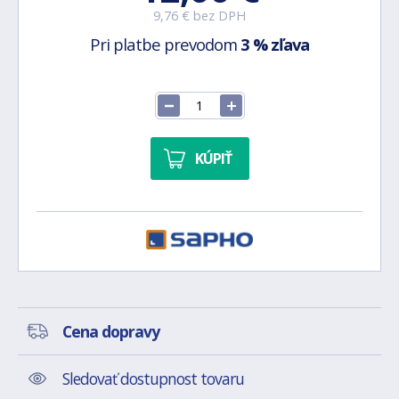
9,76 € bez DPH
Pri platbe prevodom
3 % zľava
KÚPIŤ
Cena dopravy
Sledovať dostupnost tovaru