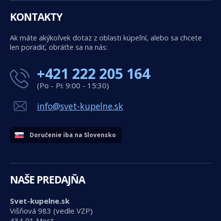
KONTAKTY
Ak máte akýkoľvek dotaz z oblasti kúpeľní, alebo sa chcete
len poradiť, obráťte sa na nás:
+421 222 205 164
(Po - Pi: 9:00 - 15:30)
info@svet-kupelne.sk
Doručenie iba na Slovensko
NAŠE PREDAJŇA
Svet-kupelne.sk
Višňová 983 (vedle VZP)
434 01 Most