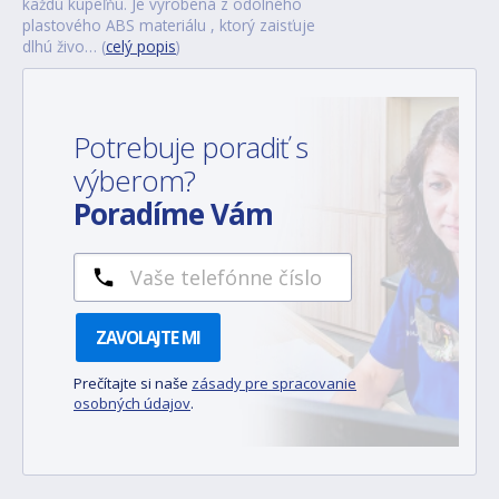
každú kúpeľňu. Je vyrobená z odolného
plastového ABS materiálu , ktorý zaisťuje
dlhú živo… (
celý popis
)
Potrebuje poradiť s
výberom?
Poradíme Vám
ZAVOLAJTE MI
Prečítajte si naše
zásady pre spracovanie
osobných údajov
.