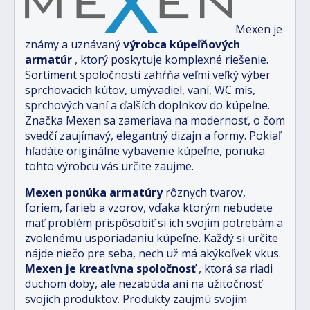
Mexen je
známy a uznávaný
výrobca kúpeľňových
armatúr
, ktorý poskytuje komplexné riešenie.
Sortiment spoločnosti zahŕňa veľmi veľký výber
sprchovacích kútov, umývadiel, vaní, WC mís,
sprchových vaní a ďalších doplnkov do kúpeľne.
Značka Mexen sa zameriava na modernosť, o čom
svedčí zaujímavý, elegantný dizajn a formy. Pokiaľ
hľadáte originálne vybavenie kúpeľne, ponuka
tohto výrobcu vás určite zaujme.
Mexen ponúka armatúry
rôznych tvarov,
foriem, farieb a vzorov, vďaka ktorým nebudete
mať problém prispôsobiť si ich svojim potrebám a
zvolenému usporiadaniu kúpeľne. Každý si určite
nájde niečo pre seba, nech už má akýkoľvek vkus.
Mexen je kreatívna spoločnosť
, ktorá sa riadi
duchom doby, ale nezabúda ani na užitočnosť
svojich produktov. Produkty zaujmú svojim