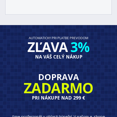
AUTOMATICKY PRI PLATBE PREVODOM
ZĽAVA
3%
NA VÁŠ CELÝ NÁKUP
DOPRAVA
ZADARMO
PRI NÁKUPE NAD 299 €
Sme profesionáli v oblasti kúpeľní. V našom e-shope