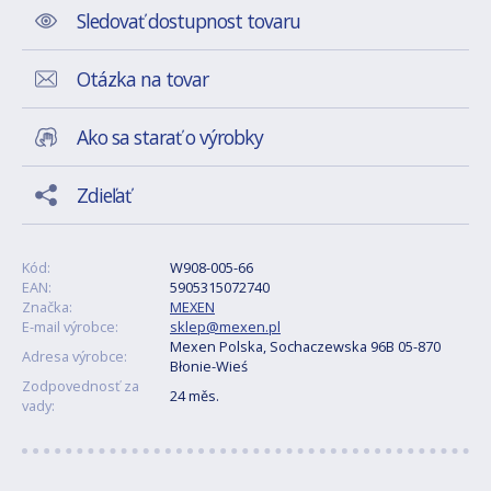
Sledovať dostupnost tovaru
Otázka na tovar
Ako sa starať o výrobky
Zdieľať
Kód:
W908-005-66
EAN:
5905315072740
Značka:
MEXEN
E-mail výrobce:
sklep@mexen.pl
Mexen Polska, Sochaczewska 96B 05-870
Adresa výrobce:
Błonie-Wieś
Zodpovednosť za
24 měs.
vady: