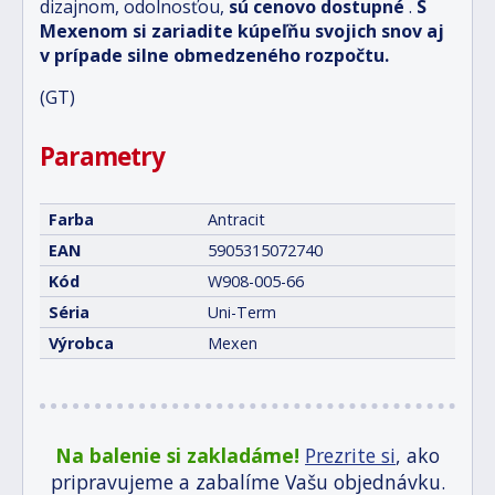
dizajnom, odolnosťou,
sú cenovo dostupné
.
S
Mexenom si zariadite kúpeľňu svojich snov aj
v prípade silne obmedzeného rozpočtu.
(GT)
Parametry
Farba
Antracit
EAN
5905315072740
Kód
W908-005-66
Séria
Uni-Term
Výrobca
Mexen
Na balenie si zakladáme!
Prezrite si
, ako
pripravujeme a zabalíme Vašu objednávku.