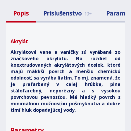
Popis
Príslušenstvo
Paramet
10+
Akrylát
Akrylátové vane a vaničky sú vyrábané zo
značkového akrylátu. Na rozdiel od
koextrudovaných akrylátových dosiek, ktoré
majú mäkkší povrch a menšiu chemickú
odolnosť, sa vyrába liatím. To mj. znamená, že
je prefarbený v celej hrúbke, plne
stálofarebný, neporézny a s vysokou
povrchovou pevnosťou. Má hladký povrch s
minimálnou možnosťou pošmyknutia a dobre
tlmí hluk dopadajúcej vody.
Parametry