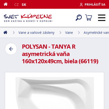
CZ
SK
PRIHLÁSIŤ SA
Vane a vaňové zásteny
Vane
Asymetrické va
POLYSAN - TANYA R
asymetrická vaňa
160x120x49cm, biela (66119)