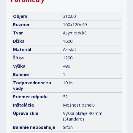
Objem
310.00
Rozmer
160x120x49
Tvar
Asymetrické
Dĺžka
1600
Materiál
Akrylát
Šírka
1200
Výška
490
Balenie
1
Zodpovednosť za
10 let
vady
Priemer odpadu
52
Inštalácia
Možnost panelu
Úprava skla
Výška okraje 40 mm
(Standard)
Balenie neobsahuje
Sifon