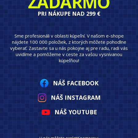
ZADARMO
PRI NÁKUPE NAD 299 €
Sme profesionáli v oblasti kúpeľní. V našom e-shope
nájdete 100 000 položiek, z ktorých môžete pohodlne
vyberať. Zastavte sa u nás pokojne aj pre radu, radi vás
uvidíme a pomôžeme v ceste za vašou vysnívanou
kúpeľňou!
NÁŠ FACEBOOK
NÁŠ INSTAGRAM
NÁŠ YOUTUBE
U nás môžete zaplatiť pomocou: