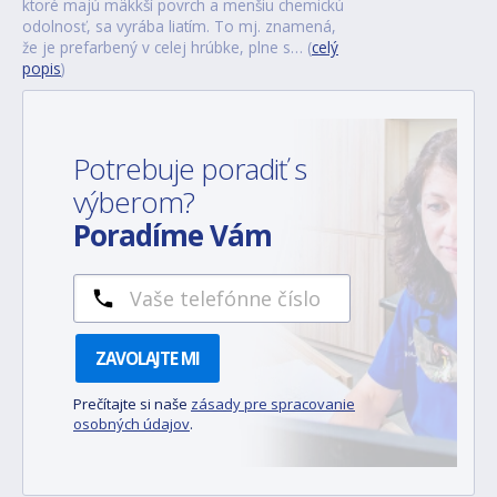
ktoré majú mäkkší povrch a menšiu chemickú
odolnosť, sa vyrába liatím. To mj. znamená,
že je prefarbený v celej hrúbke, plne s… (
celý
popis
)
Potrebuje poradiť s
výberom?
Poradíme Vám
ZAVOLAJTE MI
Prečítajte si naše
zásady pre spracovanie
osobných údajov
.