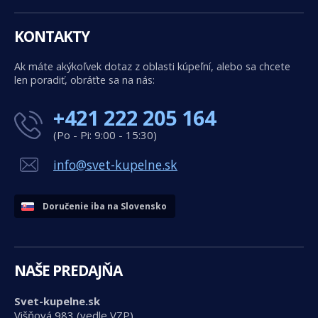
KONTAKTY
Ak máte akýkoľvek dotaz z oblasti kúpeľní, alebo sa chcete
len poradiť, obráťte sa na nás:
+421 222 205 164
(Po - Pi: 9:00 - 15:30)
info@svet-kupelne.sk
Doručenie iba na Slovensko
NAŠE PREDAJŇA
Svet-kupelne.sk
Višňová 983 (vedle VZP)