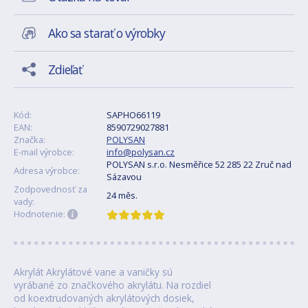
Ako sa starať o výrobky
Zdieľať
Kód:
SAPHO66119
EAN:
8590729027881
Značka:
POLYSAN
E-mail výrobce:
info@polysan.cz
POLYSAN s.r.o. Nesměřice 52 285 22 Zruč nad
Adresa výrobce:
Sázavou
Zodpovednosť za
24 měs.
vady:
Hodnotenie:
Akrylát Akrylátové vane a vaničky sú
vyrábané zo značkového akrylátu. Na rozdiel
od koextrudovaných akrylátových dosiek,