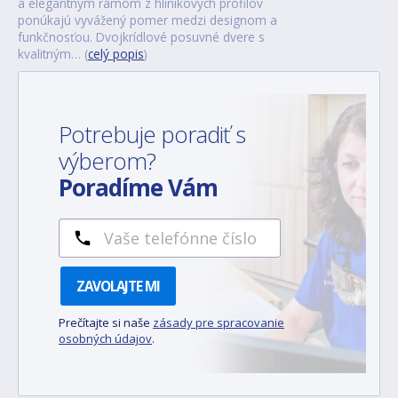
a elegantným rámom z hliníkových profilov
ponúkajú vyvážený pomer medzi designom a
funkčnosťou. Dvojkrídlové posuvné dvere s
kvalitným… (
celý popis
)
Potrebuje poradiť s
výberom?
Poradíme Vám
ZAVOLAJTE MI
Prečítajte si naše
zásady pre spracovanie
osobných údajov
.