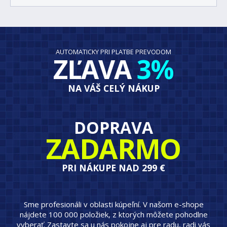
AUTOMATICKY PRI PLATBE PREVODOM
ZĽAVA
3%
NA VÁŠ CELÝ NÁKUP
DOPRAVA
ZADARMO
PRI NÁKUPE NAD 299 €
Sme profesionáli v oblasti kúpeľní. V našom e-shope
nájdete 100 000 položiek, z ktorých môžete pohodlne
vyberať. Zastavte sa u nás pokojne aj pre radu, radi vás