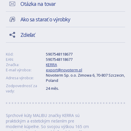
Otázka na tovar
Ako sa starať o výrobky
Zdieľať
Kód:
5907548118677
EAN:
5907548118677
Značka:
KERRA
E-mail výrobce:
export@novoterm.pl
Novoterm Sp. o.o. Zimowa 6, 70-807 Szczecin,
Adresa výrobce:
Poland
Zodpovednosť za
24 měs.
vady:
Sprchové kúty MALIBU značky KERRA sú
praktickým a estetickým riešením pre
moderné kúpeľne. So svojou výškou 165 cm