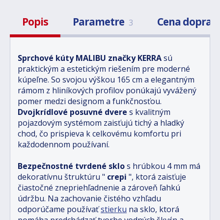
Popis
Parametre
Cena doprav
3
Sprchové kúty MALIBU značky KERRA
sú
praktickým a estetickým riešením pre moderné
kúpeľne. So svojou výškou 165 cm a elegantným
rámom z hliníkových profilov ponúkajú vyvážený
pomer medzi designom a funkčnosťou.
Dvojkrídlové posuvné dvere
s kvalitným
pojazdovým systémom zaisťujú tichý a hladký
chod, čo prispieva k celkovému komfortu pri
každodennom používaní.
Bezpečnostné tvrdené sklo
s hrúbkou 4 mm má
dekoratívnu štruktúru "
crepi
", ktorá zaisťuje
čiastočné znepriehľadnenie a zároveň ľahkú
údržbu. Na zachovanie čistého vzhľadu
odporúčame používať
stierku
na sklo, ktorá
pomáha predchádzať tvorbe vodných škvŕn a