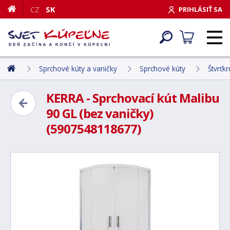
CZ
SK
PRIHLÁSIŤ SA
Sprchové kúty a vaničky
Sprchové kúty
Štvrťk
KERRA - Sprchovací kút Malibu
90 GL (bez vaničky)
(5907548118677)