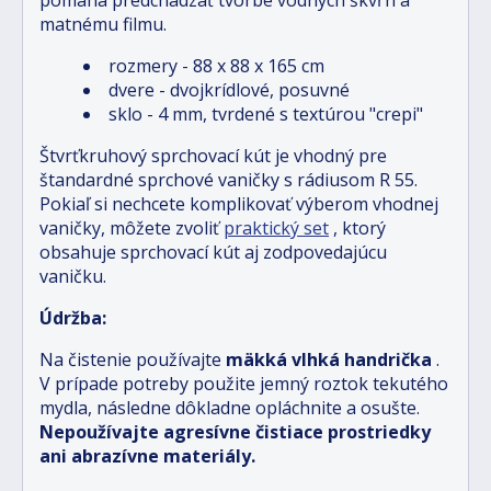
matnému filmu.
rozmery - 88 x 88 x 165 cm
dvere - dvojkrídlové, posuvné
sklo - 4 mm, tvrdené s textúrou "crepi"
Štvrťkruhový sprchovací kút je vhodný pre
štandardné sprchové vaničky s rádiusom R 55.
Pokiaľ si nechcete komplikovať výberom vhodnej
vaničky, môžete zvoliť
praktický set
, ktorý
obsahuje sprchovací kút aj zodpovedajúcu
vaničku.
Údržba:
Na čistenie používajte
mäkká vlhká handrička
.
V prípade potreby použite jemný roztok tekutého
mydla, následne dôkladne opláchnite a osušte.
Nepoužívajte agresívne čistiace prostriedky
ani abrazívne materiály.