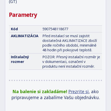
(GT)
Parametry
Kód
5907548118677
AKLIMATIZÁCIA
Před instalací se musí zajistit
dostatečná AKLIMATIZACE zboží
podle ročního období, minimálně
48 hodin při pokojové teplotě.
Inštalačný
POZOR: Přesný instalační rozměr je
rozmer
v dokumentaci, označení v
produktu není instalační rozměr.
Na balenie si zakladáme!
Prezrite si
, ako
pripravujeme a zabalíme Vašu objednávku.