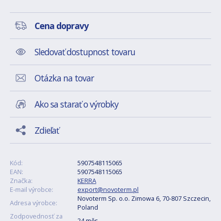
Cena dopravy
Sledovať dostupnost tovaru
Otázka na tovar
Ako sa starať o výrobky
Zdieľať
Kód:
5907548115065
EAN:
5907548115065
Značka:
KERRA
E-mail výrobce:
export@novoterm.pl
Novoterm Sp. o.o. Zimowa 6, 70-807 Szczecin,
Adresa výrobce:
Poland
Zodpovednosť za
24 měs.