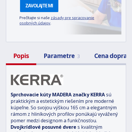
ZAVOLAJTE MI
Prečítajte si naše
zásady pre spracovanie
osobných údajov
.
Popis
Parametre
Cena doprav
3
Sprchovacie kúty MADERA značky KERRA
sú
praktickým a estetickým riešením pre moderné
kúpeľne. So svojou výškou 165 cm a elegantným
rámom z hliníkových profilov ponúkajú vyvážený
pomer medzi designom a funkčnosťou.
Dvojkrídlové posuvné dvere
s kvalitným