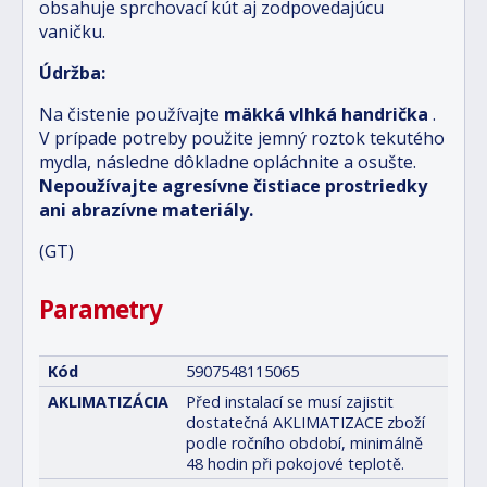
obsahuje sprchovací kút aj zodpovedajúcu
vaničku.
Údržba:
Na čistenie používajte
mäkká vlhká handrička
.
V prípade potreby použite jemný roztok tekutého
mydla, následne dôkladne opláchnite a osušte.
Nepoužívajte agresívne čistiace prostriedky
ani abrazívne materiály.
(GT)
Parametry
Kód
5907548115065
AKLIMATIZÁCIA
Před instalací se musí zajistit
dostatečná AKLIMATIZACE zboží
podle ročního období, minimálně
48 hodin při pokojové teplotě.