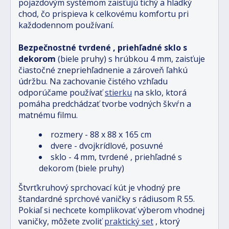
pojazdovým systémom zaisťujú tichý a hladký
chod, čo prispieva k celkovému komfortu pri
každodennom používaní.
Bezpečnostné tvrdené
, priehľadné sklo s
dekorom
(biele pruhy)
s hrúbkou 4 mm, zaisťuje
čiastočné znepriehľadnenie a zároveň ľahkú
údržbu. Na zachovanie čistého vzhľadu
odporúčame používať
stierku
na sklo, ktorá
pomáha predchádzať tvorbe vodných škvŕn a
matnému filmu.
rozmery - 88 x 88 x 165 cm
dvere - dvojkrídlové, posuvné
sklo - 4 mm, tvrdené
, priehľadné s
dekorom (biele pruhy)
Štvrťkruhový sprchovací kút je vhodný pre
štandardné sprchové vaničky s rádiusom R 55.
Pokiaľ si nechcete komplikovať výberom vhodnej
vaničky, môžete zvoliť
praktický set
, ktorý