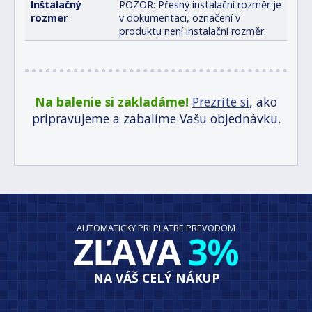
Inštalačný
POZOR: Přesný instalační rozměr je
rozmer
v dokumentaci, označení v
produktu není instalační rozměr.
Na balenie si zakladáme!
Prezrite si
, ako
pripravujeme a zabalíme Vašu objednávku.
AUTOMATICKY PRI PLATBE PREVODOM
ZĽAVA
3%
NA VÁŠ CELÝ NÁKUP