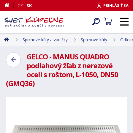
CZ
SK
PRIHLÁSIŤ SA
Sprchové kúty a vaničky
Sprchové kúty
Odtoko
GELCO - MANUS QUADRO
podlahový žľab z nerezové
oceli s roštom, L-1050, DN50
(GMQ36)