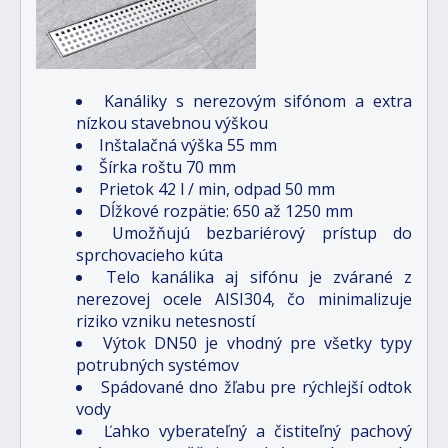
Kanáliky s nerezovým sifónom a extra
nízkou stavebnou výškou
Inštalačná výška 55 mm
Šírka roštu 70 mm
Prietok 42 l / min, odpad 50 mm
Dĺžkové rozpätie: 650 až 1250 mm
Umožňujú bezbariérový prístup do
sprchovacieho kúta
Telo kanálika aj sifónu je zvárané z
nerezovej ocele AISI304, čo minimalizuje
riziko vzniku netesností
Výtok DN50 je vhodný pre všetky typy
potrubných systémov
Spádované dno žľabu pre rýchlejší odtok
vody
Ľahko vyberateľný a čistiteľný pachový