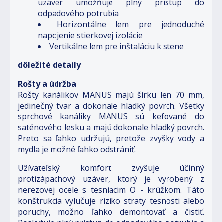
uzáver umožňuje plný prístup do
odpadového potrubia
Horizontálne lem pre jednoduché
napojenie stierkovej izolácie
Vertikálne lem pre inštaláciu k stene
dôležité detaily
Rošty a údržba
Rošty kanálikov MANUS majú šírku len 70 mm,
jedinečný tvar a dokonale hladký povrch. Všetky
sprchové kanáliky MANUS sú kefované do
saténového lesku a majú dokonale hladký povrch.
Preto sa ľahko udržujú, pretože zvyšky vody a
mydla je možné ľahko odstrániť.
Užívateľský komfort zvyšuje účinný
protizápachový uzáver, ktorý je vyrobený z
nerezovej ocele s tesniacim O - krúžkom. Táto
konštrukcia vylučuje riziko straty tesnosti alebo
poruchy, možno ľahko demontovať a čistiť.