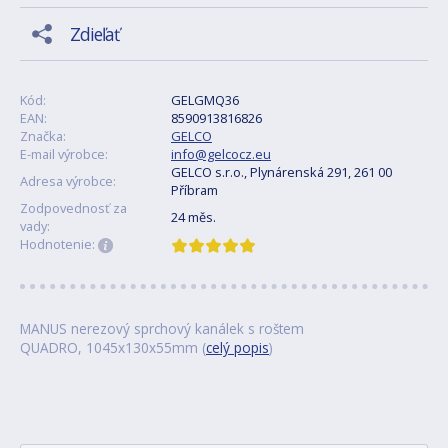
Zdieľať
Kód:
GELGMQ36
EAN:
8590913816826
Značka:
GELCO
E-mail výrobce:
info@gelcocz.eu
GELCO s.r.o., Plynárenská 291, 261 00
Adresa výrobce:
Příbram
Zodpovednosť za
24 měs.
vady:
Hodnotenie:
MANUS nerezový sprchový kanálek s roštem
QUADRO, 1045x130x55mm (
celý popis
)