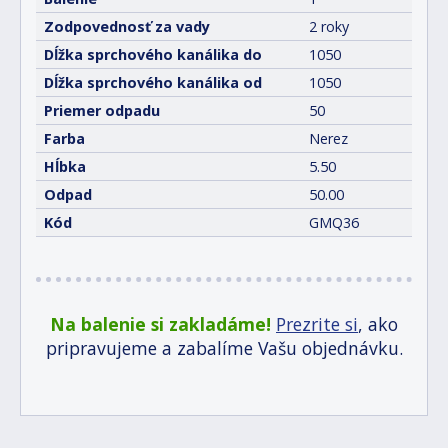
Zodpovednosť za vady
2 roky
Dĺžka sprchového kanálika do
1050
Dĺžka sprchového kanálika od
1050
Priemer odpadu
50
Farba
Nerez
Hĺbka
5.50
Odpad
50.00
Kód
GMQ36
Na balenie si zakladáme!
Prezrite si
, ako
pripravujeme a zabalíme Vašu objednávku.