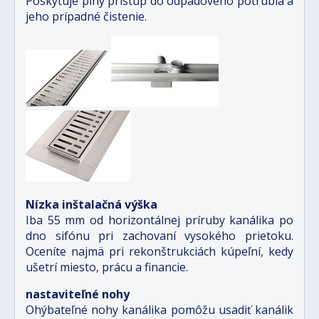
Poskytuje plný prístup do odpadového potrubia a
jeho prípadné čistenie.
Nízka inštalačná výška
Iba 55 mm od horizontálnej príruby kanálika po
dno sifónu pri zachovaní vysokého prietoku.
Oceníte najmä pri rekonštrukciách kúpeľní, kedy
ušetrí miesto, prácu a financie.
nastaviteľné nohy
Ohýbateľné nohy kanálika pomôžu usadiť kanálik