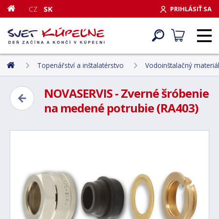
CZ
SK
PRIHLÁSIŤ SA
Topenářství a inštalatérstvo
Vodoinštalačný materiá
NOVASERVIS - Zverné šróbenie
na medené potrubie (RA403)