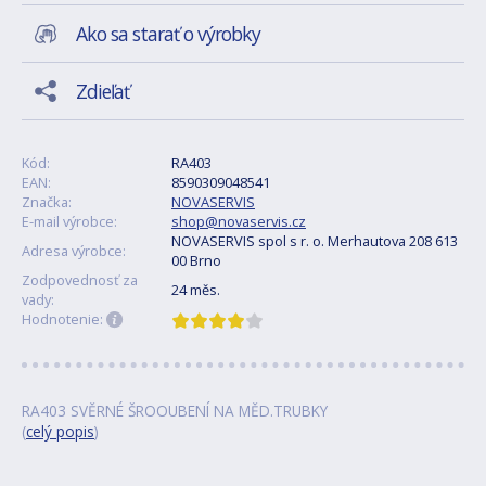
Ako sa starať o výrobky
Zdieľať
Kód:
RA403
EAN:
8590309048541
Značka:
NOVASERVIS
E-mail výrobce:
shop@novaservis.cz
NOVASERVIS spol s r. o. Merhautova 208 613
Adresa výrobce:
00 Brno
Zodpovednosť za
24 měs.
vady:
Hodnotenie:
RA403 SVĚRNÉ ŠROOUBENÍ NA MĚD.TRUBKY
(
celý popis
)