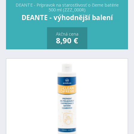
DEANTE - Prípravok na starostlivosť o čierne batérie
500 ml (ZZZ_000R)
DEANTE - výhodnější balení
Akčná cena
8,90 €