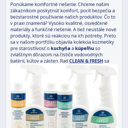
Ponúkame komfortné riešenie. Chceme našim
zákazníkom poskytnúť komfort, pocit bezpečia a
bezstarostné
používanie našich produktov. Čo to
v praxi znamená? Vysoko kvalitné, osvedčené
materiály a funkčné
riešenie. A tiež neustále nové
produkty, ktoré sú reakciou na ich potreby. Preto
sa v našom portfóliu objavila kolekcia kozmetiky
pre starostlivosť o
kuchyňa
a
kúpeľňu
so
zvláštnym dôrazom na čističe vodovodných
batérií, kútov a zásten. Rad
CLEAN & FRESH
sa