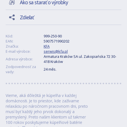
Ako sa starať o výrobky
Zdieľať
Kód:
999-250-90
EAN:
5907571990202
Značka:
KFA
E-mail výrobce:
serwis@kfa.pl
Armatura Kraków SA ul. Zakopiańska 72 30-
Adresa výrobce:
418 Kraków
Zodpovednosť za
24 měs.
vady:
Vieme, aká dôležitá je kúpeľňa v každej
domácnosti. Je to priestor, kde zažívame
relaxáciu po náročnom pracovnom dni, preto
musí byť každý jeho prvok dokonalý a
premyslený. Preto našim klientom už takmer
100 rokov poskytujeme kúpeľňové batérie