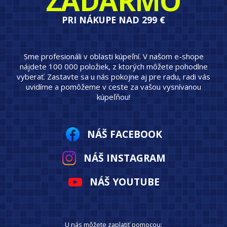
ZADARMO
PRI NÁKUPE NAD 299 €
Sme profesionáli v oblasti kúpeľní. V našom e-shope
nájdete 100 000 položiek, z ktorých môžete pohodlne
vyberať. Zastavte sa u nás pokojne aj pre radu, radi vás
uvidíme a pomôžeme v ceste za vašou vysnívanou
kúpeľňou!
NÁŠ FACEBOOK
NÁŠ INSTAGRAM
NÁŠ YOUTUBE
U nás môžete zaplatiť pomocou: