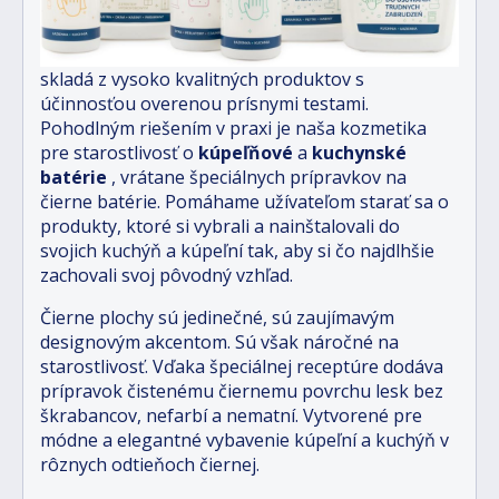
skladá z vysoko kvalitných produktov s
účinnosťou overenou prísnymi testami.
Pohodlným riešením v praxi je naša kozmetika
pre starostlivosť o
kúpeľňové
a
kuchynské
batérie
, vrátane špeciálnych prípravkov na
čierne batérie. Pomáhame užívateľom starať sa o
produkty, ktoré si vybrali a nainštalovali do
svojich kuchýň a kúpeľní tak, aby si čo najdlhšie
zachovali svoj pôvodný vzhľad.
Čierne plochy sú jedinečné, sú zaujímavým
designovým akcentom. Sú však náročné na
starostlivosť. Vďaka špeciálnej receptúre dodáva
prípravok čistenému čiernemu povrchu lesk bez
škrabancov, nefarbí a nematní. Vytvorené pre
módne a elegantné vybavenie kúpeľní a kuchýň v
rôznych odtieňoch čiernej.