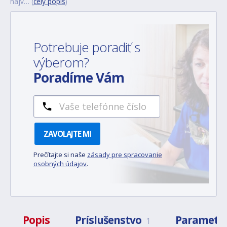
najv… (
celý popis
)
Potrebuje poradiť s
výberom?
Poradíme Vám
ZAVOLAJTE MI
Prečítajte si naše
zásady pre spracovanie
osobných údajov
.
Popis
Príslušenstvo
Parametr
1