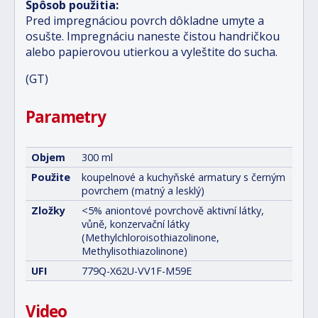
Spôsob použitia:
Pred impregnáciou povrch dôkladne umyte a
osušte. Impregnáciu naneste čistou handričkou
alebo papierovou utierkou a vyleštite do sucha.
(GT)
Parametry
Objem
300 ml
Použite
koupelnové a kuchyňské armatury s černým
povrchem (matný a lesklý)
Zložky
<5% aniontové povrchově aktivní látky,
vůně, konzervační látky
(Methylchloroisothiazolinone,
Methylisothiazolinone)
UFI
779Q-X62U-VV1F-M59E
Video