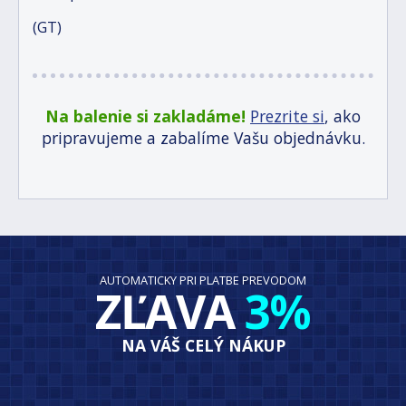
(GT)
Na balenie si zakladáme!
Prezrite si
, ako
pripravujeme a zabalíme Vašu objednávku.
AUTOMATICKY PRI PLATBE PREVODOM
ZĽAVA
3%
NA VÁŠ CELÝ NÁKUP