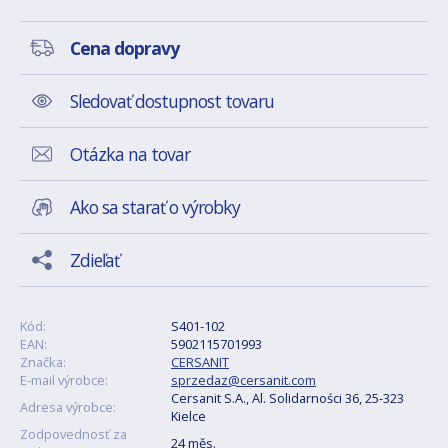
Cena dopravy
Sledovať dostupnost tovaru
Otázka na tovar
Ako sa starať o výrobky
Zdieľať
Kód:
S401-102
EAN:
5902115701993
Značka:
CERSANIT
E-mail výrobce:
sprzedaz@cersanit.com
Cersanit S.A., Al. Solidarności 36, 25-323
Adresa výrobce:
Kielce
Zodpovednosť za
24 měs.