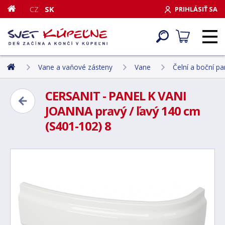
CZ
SK
PRIHLÁSIŤ SA
Vane a vaňové zásteny
Vane
Čelní a boční p
CERSANIT - PANEL K VANI
JOANNA pravý / ľavý 140 cm
(S401-102) 8