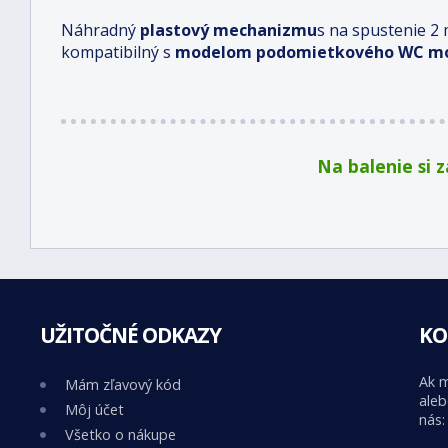
Náhradný
plastový mechanizmu
s na spustenie 2
kompatibilný s
modelom podomietkového WC mo
Na balenie si 
UŽITOČNÉ ODKAZY
KO
Ak m
Mám zľavový kód
aleb
Môj účet
nás:
Všetko o nákupe