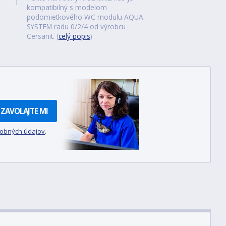
kompatibilný s modelom
podomietkového WC modulu AQUA
SYSTEM radu 0/2/4 od výrobcu
Cersanit. (
celý popis
)
ZAVOLAJTE MI
sobných údajov
.