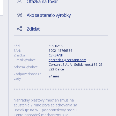
Otázka na tovar
Ako sa starať o výrobky
Zdieľať
Kód:
K99-0256
EAN:
5902115766336
Značka:
CERSANIT
E-mail výrobce:
sprzedaz@cersanit.com
Cersanit S.A., Al. Solidarności 36, 25-
Adresa výrobce:
323 Kielce
Zodpovednosť za
24 měs.
vady:
Náhradný plastový mechanizmus na
spustenie 2 množstva splachovania sa
upevňuje na WC podomietkový modul.
Tento náhradný mechanizmus je