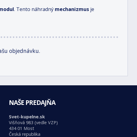
modul
. Tento náhradný
mechanizmus
je
ašu objednávku.
NAŠE PREDAJŇA
Svet-kupelne.sk
Višňová 983 (vedle VZP)
434 01 Most
Česká republika