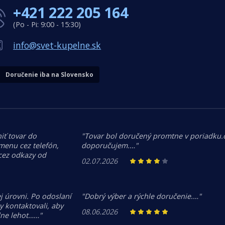
+421 222 205 164
(Po - Pi: 9:00 - 15:30)
info@svet-kupelne.sk
Doručenie iba na Slovensko
iť tovar do
"Tovar bol doručený promtne v poriadku
menu cez telefón,
doporučujem.…"
 cez odkazy od
02.07.2026
j úrovni. Po odoslaní
"Dobrý výber a rýchle doručenie.…"
 kontaktovali, aby
08.06.2026
dne lehot……"