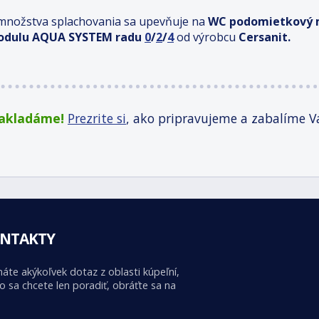
 množstva splachovania sa upevňuje na
WC podomietkový 
dulu AQUA SYSTEM radu
0
/
2
/
4
od výrobcu
Cersanit.
zakladáme!
Prezrite si
, ako pripravujeme a zabalíme V
NTAKTY
áte akýkoľvek dotaz z oblasti kúpeľní,
o sa chcete len poradiť, obráťte sa na