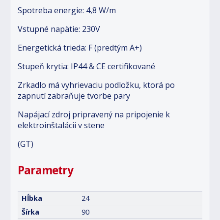
Spotreba energie: 4,8 W/m
Vstupné napätie: 230V
Energetická trieda: F (predtým A+)
Stupeň krytia: IP44 & CE certifikované
Zrkadlo má vyhrievaciu podložku, ktorá po
zapnutí zabraňuje tvorbe pary
Napájací zdroj pripravený na pripojenie k
elektroinštalácii v stene
(GT)
Parametry
Hĺbka
24
Šírka
90