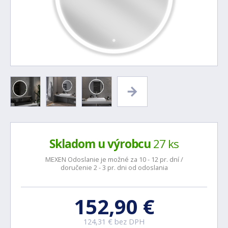
Skladom u výrobcu
27 ks
MEXEN Odoslanie je možné za 10 - 12 pr. dní /
doručenie 2 - 3 pr. dni od odoslania
152,90 €
124,31 € bez DPH