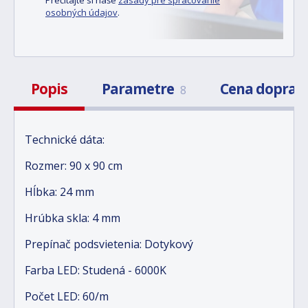
osobných údajov
.
Popis
Parametre
Cena doprav
8
Technické dáta:
Rozmer: 90 x 90 cm
Hĺbka: 24 mm
Hrúbka skla: 4 mm
Prepínač podsvietenia: Dotykový
Farba LED: Studená - 6000K
Počet LED: 60/m