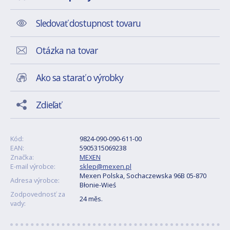
Sledovať dostupnost tovaru
Otázka na tovar
Ako sa starať o výrobky
Zdieľať
Kód:
9824-090-090-611-00
EAN:
5905315069238
Značka:
MEXEN
E-mail výrobce:
sklep@mexen.pl
Mexen Polska, Sochaczewska 96B 05-870
Adresa výrobce:
Błonie-Wieś
Zodpovednosť za
24 měs.
vady: