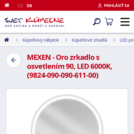
CZ
SK
PRIHLÁSIŤ SA
Kúpeľňový nábytok
Kúpelňové zrkadlá
LED po
MEXEN - Oro zrkadlo s
osvetlením 90, LED 6000K,
(9824-090-090-611-00)