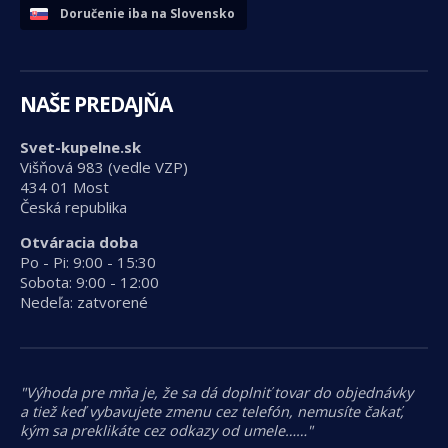
Doručenie iba na Slovensko
NAŠE PREDAJŇA
Svet-kupelne.sk
Višňová 983 (vedle VZP)
434 01 Most
Česká republika
Otváracia doba
Po - Pi: 9:00 - 15:30
Sobota: 9:00 - 12:00
Nedeľa: zatvorené
"Výhoda pre mňa je, že sa dá doplniť tovar do objednávky
a tiež keď vybavujete zmenu cez telefón, nemusíte čakať,
kým sa preklikáte cez odkazy od umele……"