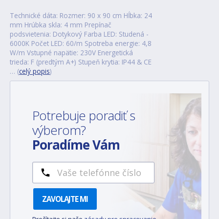
Technické dáta: Rozmer: 90 x 90 cm Hĺbka: 24
mm Hrúbka skla: 4 mm Prepínač
podsvietenia: Dotykový Farba LED: Studená -
6000K Počet LED: 60/m Spotreba energie: 4,8
W/m Vstupné napätie: 230V Energetická
trieda: F (predtým A+) Stupeň krytia: IP44 & CE
… (
celý popis
)
Potrebuje poradiť s
výberom?
Poradíme Vám
ZAVOLAJTE MI
Prečítajte si naše
zásady pre spracovanie