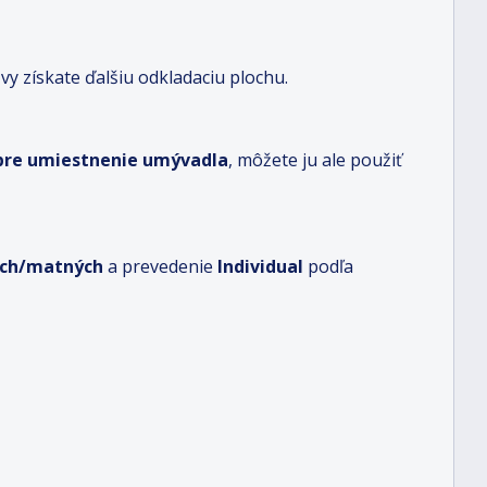
y získate ďalšiu odkladaciu plochu.
 pre umiestnenie umývadla
, môžete ju ale použiť
lých/matných
a prevedenie
Individual
podľa