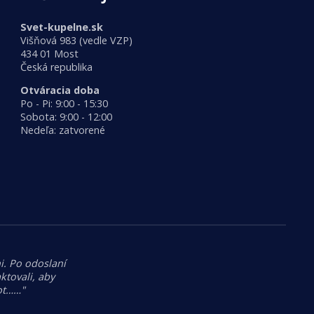
Svet-kupelne.sk
Višňová 983 (vedle VZP)
434 01 Most
Česká republika
Otváracia doba
Po - Pi: 9:00 - 15:30
Sobota: 9:00 - 12:00
Nedeľa: zatvorené
i. Po odoslaní
tovali, aby
hot……"