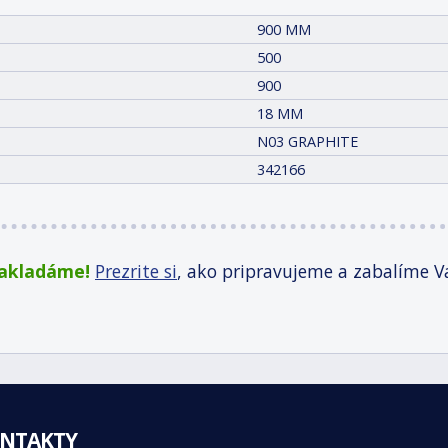
900 MM
500
900
18 MM
N03 GRAPHITE
342166
zakladáme!
Prezrite si
, ako pripravujeme a zabalíme V
NTAKTY