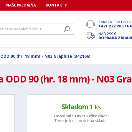
NAŠE PREDAJŇA
KONTAKTY
ZÁKAZNÍCKA LINKA
+421 222 205 164
NAD 299 €
DOPRAVA ZADA
 ODD 90 (hr. 18 mm) - N03 Graphite (342166)
a ODD 90 (hr. 18 mm) - N03 Gra
Skladom
1 ks
Odoslanie tovaru ešte
dnes!
Tovar je k dispozícii na sklade.