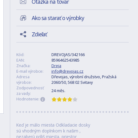
Otázka na tovar
Ako sa starať o výrobky
Zdieľať
Kód:
DREVOJAS/342166
EAN:
8596462543985
Značka:
Dreja
E-mail výrobce:
info@drevojas.cz
Adresa
Dřevojas, výrobní družstvo, Pražská
výrobce:
2060/50, 568 02 Svitavy
Zodpovednosť
24 měs.
za vady:
Hodnotenie:
Keď je málo miesta Odkladacie dosky
sú vhodným doplnkom k našim ,
nezaberú príliš miesta, priestor