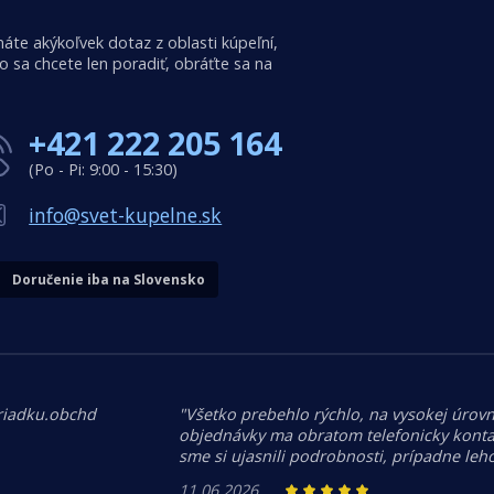
áte akýkoľvek dotaz z oblasti kúpeľní,
o sa chcete len poradiť, obráťte sa na
+421 222 205 164
(Po - Pi: 9:00 - 15:30)
info@svet-kupelne.sk
Doručenie iba na Slovensko
riadku.obchd
"Všetko prebehlo rýchlo, na vysokej úrovn
objednávky ma obratom telefonicky kontak
sme si ujasnili podrobnosti, prípadne le
11.06.2026