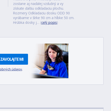
zostane aj naďalej vzdušný a vy
získate ďalšiu odkladaciu plochu.
Rozmery Odkladaciu dosku ODD 90
vyrábame v šírke 90 cm a hĺbke 50 cm.
Hrúbka dosky j… (
celý popis
)
ZAVOLAJTE MI
sobných údajov
.