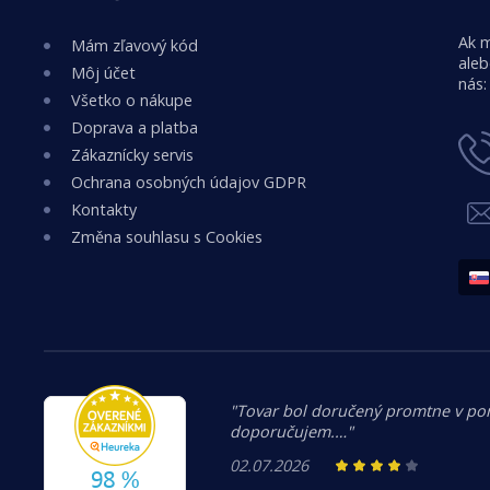
Ak m
Mám zľavový kód
aleb
Môj účet
nás:
Všetko o nákupe
Doprava a platba
Zákaznícky servis
Ochrana osobných údajov GDPR
Kontakty
Změna souhlasu s Cookies
"Tovar bol doručený promtne v po
doporučujem.…"
02.07.2026