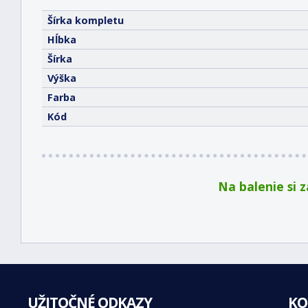
Šírka kompletu
Hĺbka
Šírka
Výška
Farba
Kód
Na balenie si 
UŽITOČNÉ ODKAZY
KO