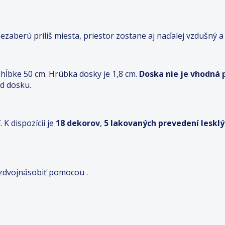
berú príliš miesta, priestor zostane aj naďalej vzdušný a v
hĺbke 50 cm. Hrúbka dosky je 1,8 cm.
Doska nie je vhodná
d dosku.
K dispozícii je
18 dekorov
,
5 lakovaných prevedení lesk
 zdvojnásobiť pomocou .