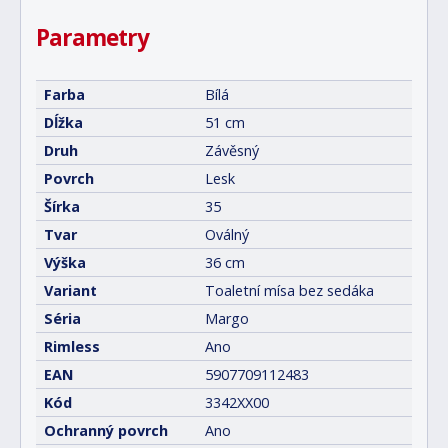
Parametry
Farba
Bílá
Dĺžka
51 cm
Druh
Závěsný
Povrch
Lesk
Šírka
35
Tvar
Oválný
Výška
36 cm
Variant
Toaletní mísa bez sedáka
Séria
Margo
Rimless
Ano
EAN
5907709112483
Kód
3342XX00
Ochranný povrch
Ano