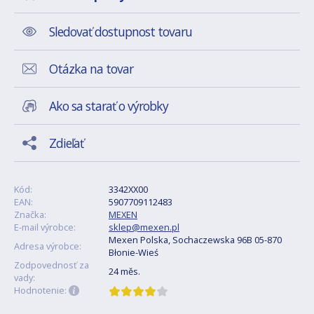
Sledovať dostupnost tovaru
Otázka na tovar
Ako sa starať o výrobky
Zdieľať
Kód:
3342XX00
EAN:
5907709112483
Značka:
MEXEN
E-mail výrobce:
sklep@mexen.pl
Mexen Polska, Sochaczewska 96B 05-870
Adresa výrobce:
Błonie-Wieś
Zodpovednosť za
24 měs.
vady:
Hodnotenie: