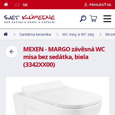
CZ
SK
PRIHLÁSIŤ SA
Sanitárna keramika
WC misy a WC sety
Kloze
MEXEN - MARGO závěsná WC
misa bez sedátka, biela
(3342XX00)