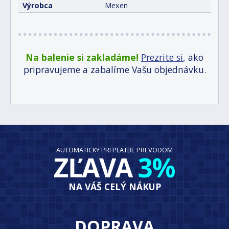
Výrobca
Mexen
Na balenie si zakladáme!
Prezrite si
, ako
pripravujeme a zabalíme Vašu objednávku.
AUTOMATICKY PRI PLATBE PREVODOM
ZĽAVA
3%
NA VÁŠ CELÝ NÁKUP
DOPRAVA