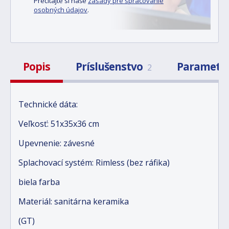
Prečítajte si naše
zásady pre spracovanie
osobných údajov
.
Popis
Príslušenstvo
Parametr
2
Technické dáta:
Veľkosť: 51x35x36 cm
Upevnenie: závesné
Splachovací systém: Rimless (bez ráfika)
biela farba
Materiál: sanitárna keramika
(GT)