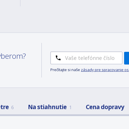
 výberom?
Prečítajte si naše
zásady pre spracovanie o
tre
Na stiahnutie
Cena dopravy
6
1