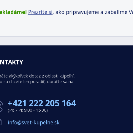
zakladáme!
Prezrite si
, ako pripravujeme a zabalíme V
NTAKTY
áte akýkoľvek dotaz z oblasti kúpeľní,
o sa chcete len poradiť, obráťte sa na
+421 222 205 164
(Po - Pi: 9:00 - 15:30)
info@svet-kupelne.sk