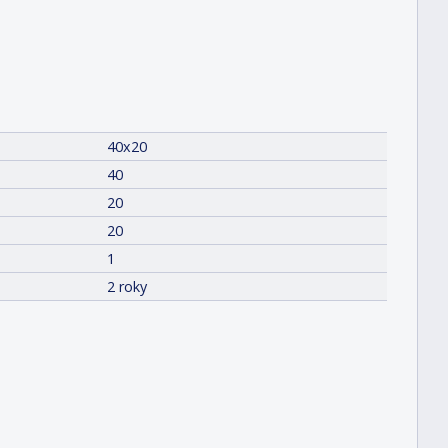
40x20
40
20
20
1
2 roky