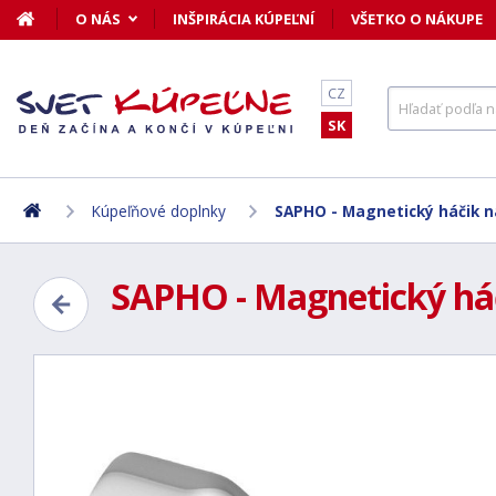
O NÁS
INŠPIRÁCIA KÚPEĽNÍ
VŠETKO O NÁKUPE
CZ
SK
Kúpeľňové doplnky
SAPHO - Magnetický háčik na
SAPHO - Magnetický háč