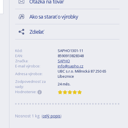
Otázka na tovar
Ako sa starať o výrobky
Zdieľať
Kód:
SAPHO1301-11
EAN:
8590913828348
Značka:
SAPHO
E-mail výrobce:
info@sapho.cz
UBC s.r.o. Mělnická 87 250 65
Adresa výrobce:
Líbeznice
Zodpovednosť za
24 měs.
vady:
Hodnotenie:
Nosnost 1 kg. (
celý popis
)