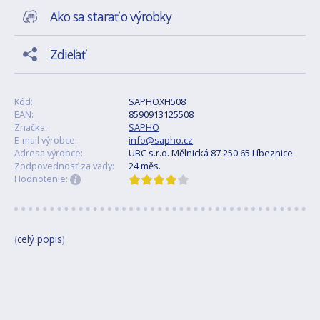
Ako sa starať o výrobky
Zdieľať
Kód:
SAPHOXH508
EAN:
8590913125508
Značka:
SAPHO
E-mail výrobce:
info@sapho.cz
Adresa výrobce:
UBC s.r.o. Mělnická 87 250 65 Líbeznice
Zodpovednosť za vady:
24 měs.
Hodnotenie:
(
celý popis
)