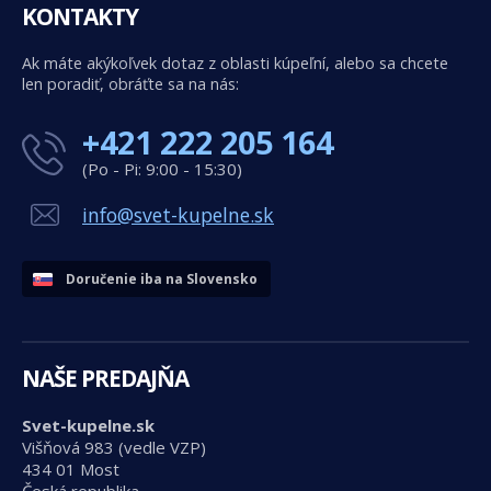
KONTAKTY
Ak máte akýkoľvek dotaz z oblasti kúpeľní, alebo sa chcete
len poradiť, obráťte sa na nás:
+421 222 205 164
(Po - Pi: 9:00 - 15:30)
info@svet-kupelne.sk
Doručenie iba na Slovensko
NAŠE PREDAJŇA
Svet-kupelne.sk
Višňová 983 (vedle VZP)
434 01 Most