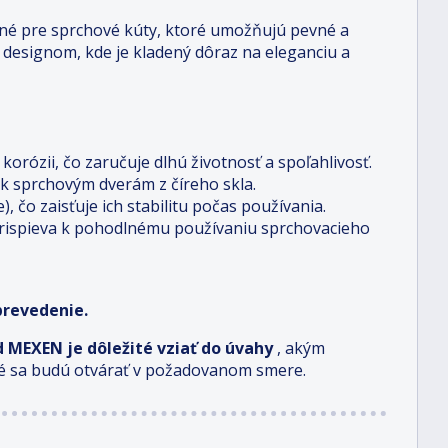
né pre sprchové kúty, ktoré umožňujú pevné a
 designom, kde je kladený dôraz na eleganciu a
orózii, čo zaručuje dlhú životnosť a spoľahlivosť.
 k sprchovým dverám z číreho skla.
o zaisťuje ich stabilitu počas používania.
 prispieva k pohodlnému používaniu sprchovacieho
prevedenie.
MEXEN je dôležité vziať do úvahy
, akým
oré sa budú otvárať v požadovanom smere.