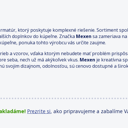
matúr, ktorý poskytuje komplexné riešenie. Sortiment spol
ďalších doplnkov do kúpeľne. Značka
Mexen
sa zameriava na
 kúpeľne, ponuka tohto výrobcu vás určite zaujme.
arieb a vzorov, vďaka ktorým nebudete mať problém prispôs
o pre seba, nech už má akýkoľvek vkus.
Mexen
je kreatívna s
jmú svojim dizajnom, odolnosťou, sú cenovo dostupné a širo
zakladáme!
Prezrite si
, ako pripravujeme a zabalíme V