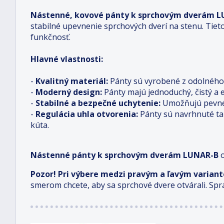
Nástenné, kovové pánty k sprchovým dverám 
stabilné upevnenie sprchových dverí na stenu. Tiet
funkčnosť.
Hlavné vlastnosti:
-
Kvalitný materiál:
Pánty sú vyrobené z odolného k
-
Moderný design:
Pánty majú jednoduchý, čistý a 
-
Stabilné a bezpečné uchytenie:
Umožňujú pevné 
-
Regulácia uhla otvorenia:
Pánty sú navrhnuté ta
kúta.
Nástenné pánty k sprchovým dverám LUNAR-B
Pozor! Pri výbere medzi pravým a ľavým varian
smerom chcete, aby sa sprchové dvere otvárali. Sp