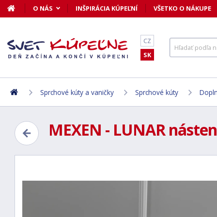
O NÁS
INŠPIRÁCIA KÚPEĽNÍ
VŠETKO O NÁKUPE
CZ
SK
Sprchové kúty a vaničky
Sprchové kúty
Dopln
MEXEN - LUNAR nástenné