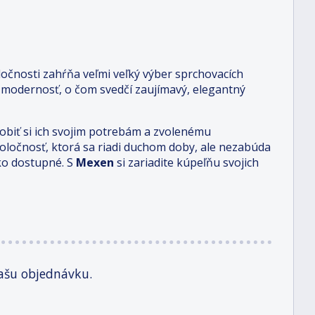
očnosti zahŕňa veľmi veľký výber sprchovacích
 modernosť, o čom svedčí zaujímavý, elegantný
obiť si ich svojim potrebám a zvolenému
poločnosť, ktorá sa riadi duchom doby, ale nezabúda
ko dostupné. S
Mexen
si zariadite kúpeľňu svojich
ašu objednávku.