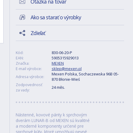
Otázka na tovar
Ako sa starať o výrobky
Zdieľať
Kód:
830-06-20-P
EAN:
5905315929013
Značka:
MEXEN
E-mail výrobce:
sklep@mexen.pl
Mexen Polska, Sochaczewska 96B 05-
Adresa výrobce:
870 Błonie-Wieś
Zodpovednosť
24 měs.
za vady:
Nástenné, kovové pánty k sprchovým
dverám LUNAR-B od MEXEN sú kvalitné
a moderné komponenty určené pre
sprchové kúty, ktoré umožňujú pevné