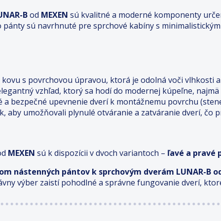
LUNAR-B
od
MEXEN
sú kvalitné a moderné komponenty urče
o pánty sú navrhnuté pre sprchové kabíny s minimalistickým
ovu s povrchovou úpravou, ktorá je odolná voči vlhkosti a k
elegantný vzhľad, ktorý sa hodí do modernej kúpeľne, najmä
a bezpečné upevnenie dverí k montážnemu povrchu (stene), č
k, aby umožňovali plynulé otváranie a zatváranie dverí, čo
od
MEXEN
sú k dispozícii v dvoch variantoch –
ľavé a pravé 
tom nástenných pántov k sprchovým dverám LUNAR-B od 
rávny výber zaistí pohodlné a správne fungovanie dverí, kt