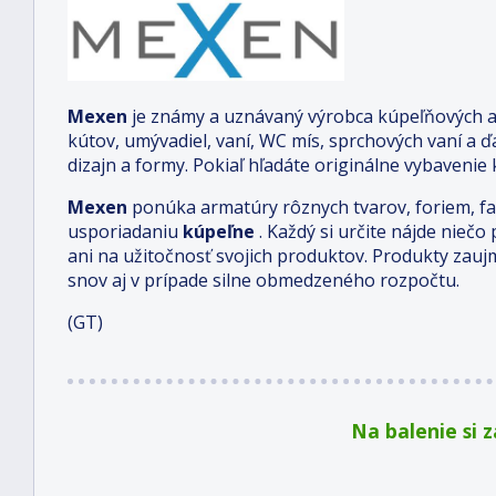
Mexen
je známy a uznávaný výrobca kúpeľňových ar
kútov, umývadiel, vaní, WC mís, sprchových vaní a 
dizajn a formy. Pokiaľ hľadáte originálne vybavenie
Mexen
ponúka armatúry rôznych tvarov, foriem, f
usporiadaniu
kúpeľne
. Každý si určite nájde nieč
ani na užitočnosť svojich produktov. Produkty zau
snov aj v prípade silne obmedzeného rozpočtu.
(GT)
Na balenie si 