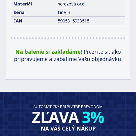
Materiál
nerezová ocel
Séria
Line-B
EAN
5905315933515
Na balenie si zakladáme!
Prezrite si
, ako
pripravujeme a zabalíme Vašu objednávku.
AUTOMATICKY PRI PLATBE PREVODOM
ZĽAVA
3%
NA VÁŠ CELÝ NÁKUP