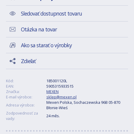
Sledovať dostupnost tovaru
Otázka na tovar
Ako sa starať o výrobky
Zdieľať
Kód:
185001120L
EAN:
5905315933515
Značka:
MEXEN
E-mail výrobce:
sklep@mexen.pl
Mexen Polska, Sochaczewska 96B 05-870
Adresa výrobce:
Błonie-Wieś
Zodpovednosť za
24 měs.
vady: