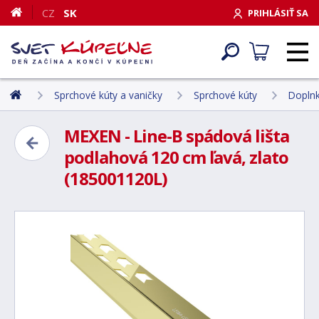
CZ
SK
PRIHLÁSIŤ SA
Sprchové kúty a vaničky
Sprchové kúty
Doplnk
MEXEN - Line-B spádová lišta
podlahová 120 cm ľavá, zlato
(185001120L)