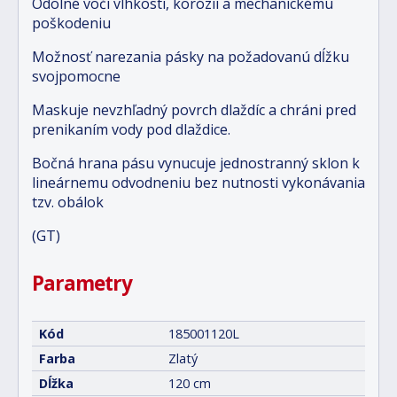
Odolné voči vlhkosti, korózii a mechanickému
poškodeniu
Možnosť narezania pásky na požadovanú dĺžku
svojpomocne
Maskuje nevzhľadný povrch dlaždíc a chráni pred
prenikaním vody pod dlaždice.
Bočná hrana pásu vynucuje jednostranný sklon k
lineárnemu odvodneniu bez nutnosti vykonávania
tzv. obálok
(GT)
Parametry
Kód
185001120L
Farba
Zlatý
Dĺžka
120 cm