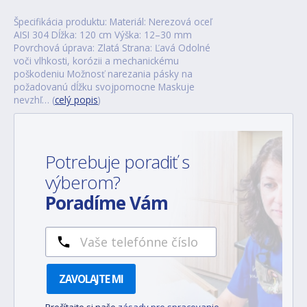
Špecifikácia produktu: Materiál: Nerezová oceľ
AISI 304 Dĺžka: 120 cm Výška: 12–30 mm
Povrchová úprava: Zlatá Strana: Ľavá Odolné
voči vlhkosti, korózii a mechanickému
poškodeniu Možnosť narezania pásky na
požadovanú dĺžku svojpomocne Maskuje
nevzhľ… (
celý popis
)
Potrebuje poradiť s
výberom?
Poradíme Vám
ZAVOLAJTE MI
Prečítajte si naše
zásady pre spracovanie