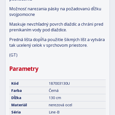
Možnosť narezania pásky na požadovanú dĺžku
svojpomocne
Maskuje nevzhľadný povrch dlaždíc a chráni pred
prenikaním vody pod dlaždice.
Predná lišta dopĺňa použitie šikmých líšt a vytvára
tak ucelený celok v sprchovom priestore.
(GT)
Parametry
Kód
187003130U
Farba
Černá
Dĺžka
130 cm
Materiál
nerezová ocel
Séria
Line-B