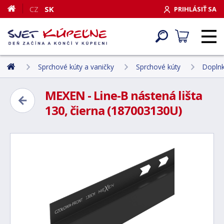
CZ
SK
PRIHLÁSIŤ SA
Sprchové kúty a vaničky
Sprchové kúty
Doplnk
MEXEN - Line-B nástená lišta
130, čierna (187003130U)