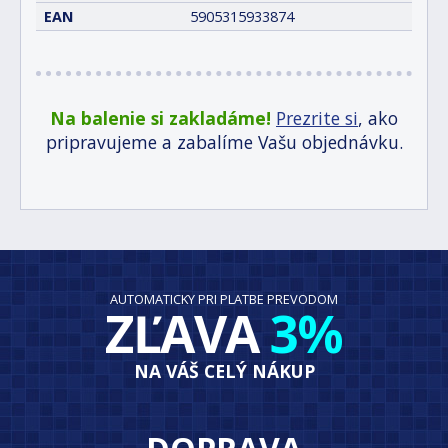
EAN
5905315933874
Na balenie si zakladáme!
Prezrite si
, ako
pripravujeme a zabalíme Vašu objednávku.
AUTOMATICKY PRI PLATBE PREVODOM
ZĽAVA
3%
NA VÁŠ CELÝ NÁKUP