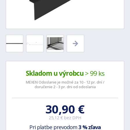
Skladom u výrobcu
> 99 ks
MEXEN Odoslanie je možné za 10 - 12 pr. dní /
doručenie 2 - 3 pr. dni od odoslania
30,90 €
25,12 € bez DPH
Pri platbe prevodom
3 % zľava