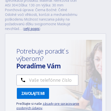
Špecifikácia produktu: Materiál: Nerezová oceľ
AISI 304 Dĺžka: 130 cm Výška: 30 mm
Povrchová úprava: Čierna Bočné: Čelné
Odolné voči vlhkosti, korózii a mechanickému
poškodeniu Možnosť narezania pásky na
požadovanú dĺžku svojpomocne Maskuje
nevzhľad… (
celý popis
)
Potrebuje poradiť s
výberom?
Poradíme Vám
ZAVOLAJTE MI
Prečítajte si naše
zásady pre spracovanie
osobných údajov
.