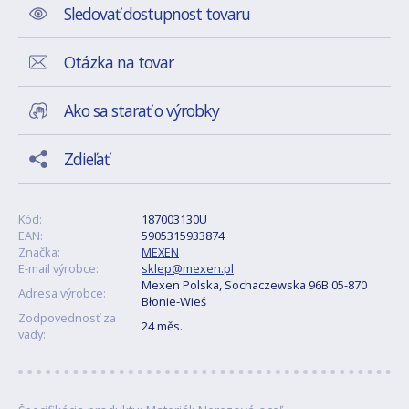
Sledovať dostupnost tovaru
Otázka na tovar
Ako sa starať o výrobky
Zdieľať
Kód:
187003130U
EAN:
5905315933874
Značka:
MEXEN
E-mail výrobce:
sklep@mexen.pl
Mexen Polska, Sochaczewska 96B 05-870
Adresa výrobce:
Błonie-Wieś
Zodpovednosť za
24 měs.
vady: