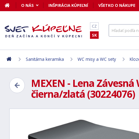
O NÁS
INŠPIRÁCIA KÚPEĽNÍ
VŠETKO O NÁKUPE
CZ
SK
Sanitárna keramika
WC misy a WC sety
Kloz
MEXEN - Lena Závesná W
čierna/zlatá (30224076)