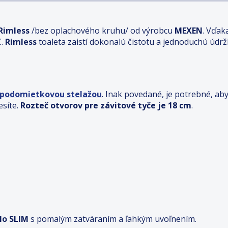
Rimless
/bez oplachového kruhu/ od výrobcu
MEXEN
. Vďak
C.
Rimless
toaleta zaistí dokonalú čistotu a jednoduchú údrž
 podomietkovou stelažou
. Inak povedané, je potrebné, ab
esíte.
Rozteč otvorov pre závitové tyče je 18 cm
.
lo SLIM
s pomalým zatváraním a ľahkým uvoľnením.