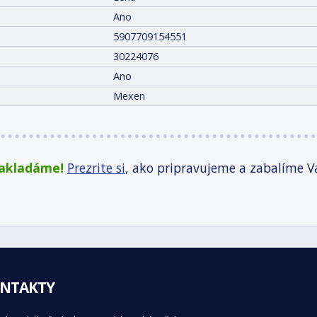
Ano
5907709154551
30224076
Ano
Mexen
zakladáme!
Prezrite si
, ako pripravujeme a zabalíme V
NTAKTY