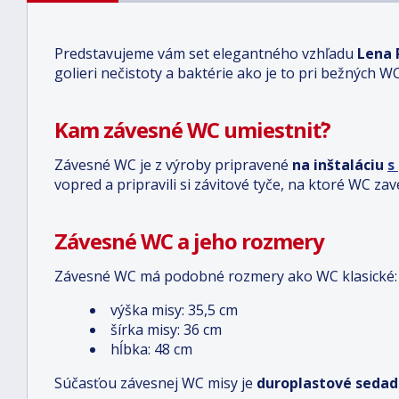
Predstavujeme vám set elegantného vzhľadu
Lena 
golieri nečistoty a baktérie ako je to pri bežných W
Kam závesné WC umiestniť?
Závesné WC je z výroby pripravené
na inštaláciu
s
vopred a pripravili si závitové tyče, na ktoré WC zav
Závesné WC a jeho rozmery
Závesné WC má podobné rozmery ako WC klasické:
výška misy: 35,5 cm
šírka misy: 36 cm
hĺbka: 48 cm
Súčasťou závesnej WC misy je
duroplastové sedad