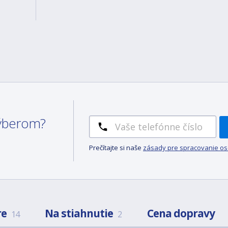
 výberom?
Prečítajte si naše
zásady pre spracovanie o
re
Na stiahnutie
Cena dopravy
14
2