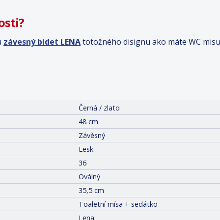
osti?
u
závesný bidet LENA
totožného disignu ako máte WC misu
Černá / zlato
48 cm
Závěsný
Lesk
36
Oválný
35,5 cm
Toaletní mísa + sedátko
Lena