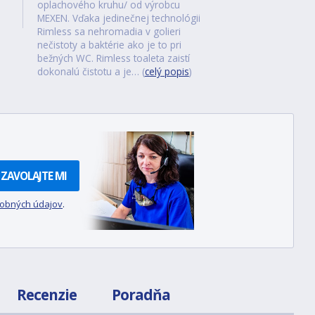
oplachového kruhu/ od výrobcu
MEXEN. Vďaka jedinečnej technológii
Rimless sa nehromadia v golieri
nečistoty a baktérie ako je to pri
bežných WC. Rimless toaleta zaistí
dokonalú čistotu a je… (
celý popis
)
ZAVOLAJTE MI
sobných údajov
.
Recenzie
Poradňa