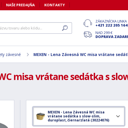
NAŠE PREDAJŇA
KONTAKTY
ZÁKAZNÍCKA LINKA
+421 222 205 164
NAD 299 €
DOPRAVA ZADA
ety závesné
MEXEN - Lena Závesná WC misa vrátane sedátka
C misa vrátane sedátka s slow-
MEXEN - Lena Závesná WC misa
vrátane sedátka s slow-slim,
duroplast, čierna/zlatá (30224076)