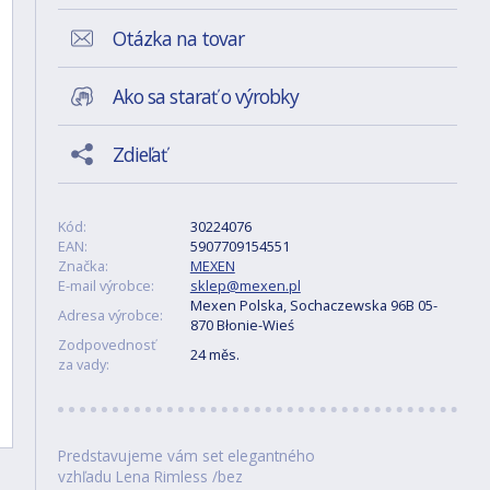
Otázka na tovar
Ako sa starať o výrobky
Zdieľať
Kód:
30224076
EAN:
5907709154551
Značka:
MEXEN
E-mail výrobce:
sklep@mexen.pl
Mexen Polska, Sochaczewska 96B 05-
Adresa výrobce:
870 Błonie-Wieś
Zodpovednosť
24 měs.
za vady:
Predstavujeme vám set elegantného
vzhľadu Lena Rimless /bez