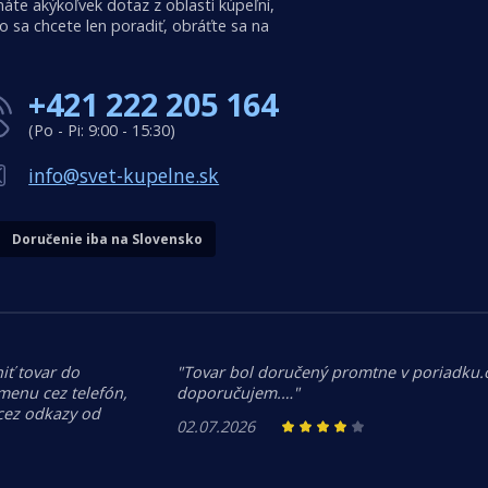
áte akýkoľvek dotaz z oblasti kúpeľní,
o sa chcete len poradiť, obráťte sa na
+421 222 205 164
(Po - Pi: 9:00 - 15:30)
info@svet-kupelne.sk
Doručenie iba na Slovensko
iť tovar do
"Tovar bol doručený promtne v poriadku
menu cez telefón,
doporučujem.…"
 cez odkazy od
02.07.2026