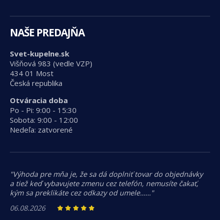
NAŠE PREDAJŇA
Svet-kupelne.sk
Višňová 983 (vedle VZP)
434 01 Most
Česká republika
Otváracia doba
Po - Pi: 9:00 - 15:30
Sobota: 9:00 - 12:00
Nedeľa: zatvorené
"Výhoda pre mňa je, že sa dá doplniť tovar do objednávky
a tiež keď vybavujete zmenu cez telefón, nemusíte čakať,
kým sa preklikáte cez odkazy od umele……"
06.08.2026