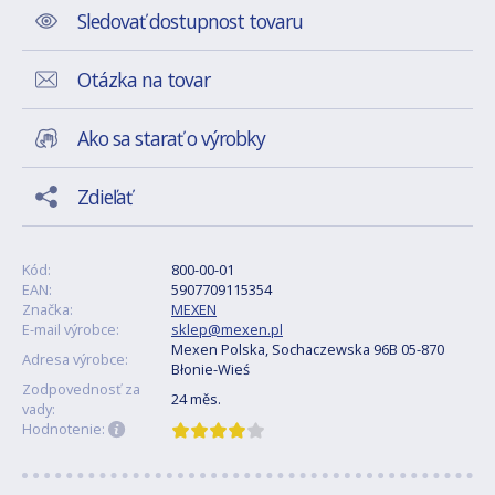
Sledovať dostupnost tovaru
Otázka na tovar
Ako sa starať o výrobky
Zdieľať
Kód:
800-00-01
EAN:
5907709115354
Značka:
MEXEN
E-mail výrobce:
sklep@mexen.pl
Mexen Polska, Sochaczewska 96B 05-870
Adresa výrobce:
Błonie-Wieś
Zodpovednosť za
24 měs.
vady:
Hodnotenie: