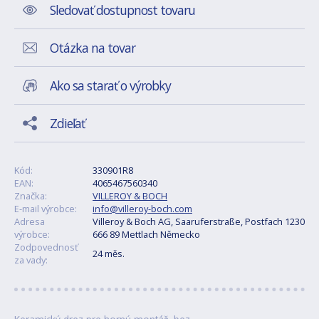
Sledovať dostupnost tovaru
Otázka na tovar
Ako sa starať o výrobky
Zdieľať
Kód:
330901R8
EAN:
4065467560340
Značka:
VILLEROY & BOCH
E-mail výrobce:
info@villeroy-boch.com
Adresa
Villeroy & Boch AG, Saaruferstraße, Postfach 1230
výrobce:
666 89 Mettlach Německo
Zodpovednosť
24 měs.
za vady: