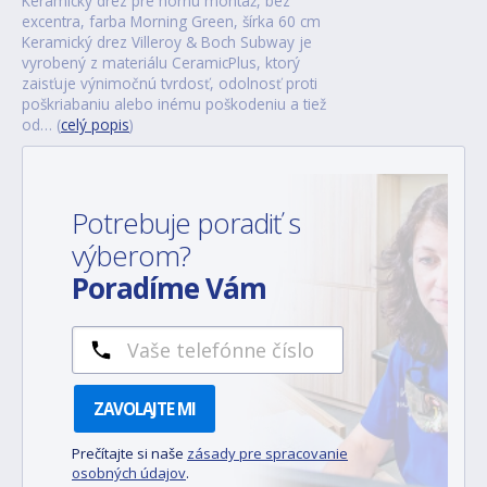
Keramický drez pre hornú montáž, bez
excentra, farba Morning Green, šírka 60 cm
Keramický drez Villeroy & Boch Subway je
vyrobený z materiálu CeramicPlus, ktorý
zaisťuje výnimočnú tvrdosť, odolnosť proti
poškriabaniu alebo inému poškodeniu a tiež
od… (
celý popis
)
Potrebuje poradiť s
výberom?
Poradíme Vám
ZAVOLAJTE MI
Prečítajte si naše
zásady pre spracovanie
osobných údajov
.