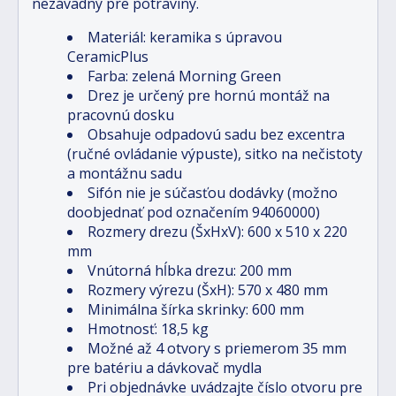
nezávadný pre potraviny.
Materiál: keramika s úpravou
CeramicPlus
Farba: zelená Morning Green
Drez je určený pre hornú montáž na
pracovnú dosku
Obsahuje odpadovú sadu bez excentra
(ručné ovládanie výpuste), sitko na nečistoty
a montážnu sadu
Sifón nie je súčasťou dodávky (možno
doobjednať pod označením 94060000)
Rozmery drezu (ŠxHxV): 600 x 510 x 220
mm
Vnútorná hĺbka drezu: 200 mm
Rozmery výrezu (ŠxH): 570 x 480 mm
Minimálna šírka skrinky: 600 mm
Hmotnosť: 18,5 kg
Možné až 4 otvory s priemerom 35 mm
pre batériu a dávkovač mydla
Pri objednávke uvádzajte číslo otvoru pre