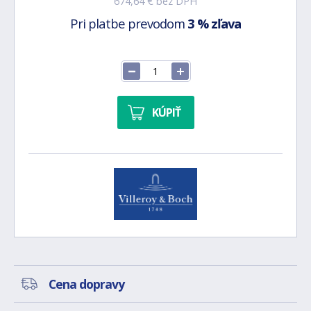
674,64 € bez DPH
Pri platbe prevodom
3 % zľava
KÚPIŤ
Cena dopravy