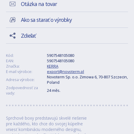
Otázka na tovar
Ako sa starať o výrobky
Zdieľať
Kód:
5907548105080
EAN:
5907548105080
Značka:
KERRA
E-mail výrobce:
export@novoterm.pl
Novoterm Sp. o.o. Zimowa 6, 70-807 Szczecin,
Adresa výrobce:
Poland
Zodpovednosť za
24 měs.
vady:
Sprchové boxy predstavujú skvelé riešenie
pre každého, kto chce do svojej kúpeľne
vniesť kombináciu moderného designu,