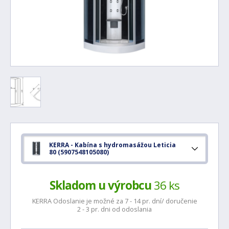
KERRA - Kabína s hydromasážou Leticia
80 (5907548105080)
Skladom u výrobcu
36 ks
KERRA Odoslanie je možné za 7 - 14 pr. dní/ doručenie
2 - 3 pr. dni od odoslania