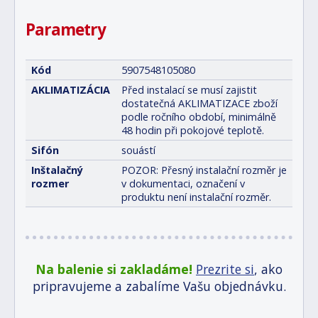
Parametry
Kód
5907548105080
AKLIMATIZÁCIA
Před instalací se musí zajistit
dostatečná AKLIMATIZACE zboží
podle ročního období, minimálně
48 hodin při pokojové teplotě.
Sifón
souástí
Inštalačný
POZOR: Přesný instalační rozměr je
rozmer
v dokumentaci, označení v
produktu není instalační rozměr.
Na balenie si zakladáme!
Prezrite si
, ako
pripravujeme a zabalíme Vašu objednávku.