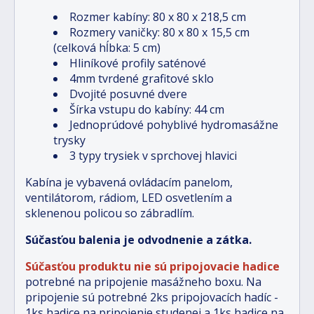
Rozmer kabíny: 80 x 80 x 218,5 cm
Rozmery vaničky: 80 x 80 x 15,5 cm
(celková hĺbka: 5 cm)
Hliníkové profily saténové
4mm tvrdené grafitové sklo
Dvojité posuvné dvere
Šírka vstupu do kabíny: 44 cm
Jednoprúdové pohyblivé hydromasážne
trysky
3 typy trysiek v sprchovej hlavici
Kabína je vybavená ovládacím panelom,
ventilátorom, rádiom, LED osvetlením a
sklenenou policou so zábradlím.
Súčasťou balenia je odvodnenie a zátka.
Súčasťou produktu nie sú pripojovacie hadice
potrebné na pripojenie masážneho boxu. Na
pripojenie sú potrebné
2ks pripojovacích hadíc -
1ks hadice na pripojenie studenej a 1ks hadice na