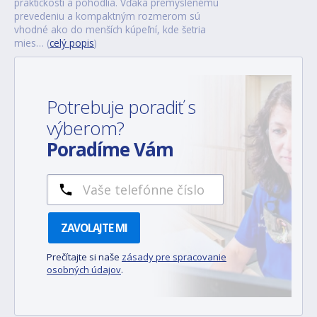
praktickosti a pohodlia. Vďaka premyslenému
prevedeniu a kompaktným rozmerom sú
vhodné ako do menších kúpeľní, kde šetria
mies… (
celý popis
)
Potrebuje poradiť s
výberom?
Poradíme Vám
ZAVOLAJTE MI
Prečítajte si naše
zásady pre spracovanie
osobných údajov
.