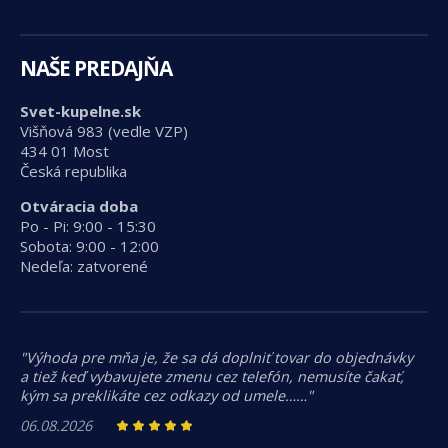
NAŠE PREDAJŇA
Svet-kupelne.sk
Višňová 983 (vedle VZP)
434 01 Most
Česká republika
Otváracia doba
Po - Pi: 9:00 - 15:30
Sobota: 9:00 - 12:00
Nedeľa: zatvorené
"Výhoda pre mňa je, že sa dá doplniť tovar do objednávky
a tiež keď vybavujete zmenu cez telefón, nemusíte čakať,
kým sa preklikáte cez odkazy od umele……"
06.08.2026