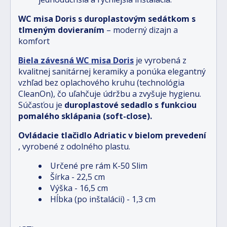
WC misa Doris s duroplastovým sedátkom
s
tlmeným dovieraním
– moderný dizajn a
komfort
Biela závesná WC misa Doris
je vyrobená z
kvalitnej sanitárnej keramiky a ponúka elegantný
vzhľad bez oplachového kruhu (technológia
CleanOn), čo uľahčuje údržbu a zvyšuje hygienu.
Súčasťou je
duroplastové sedadlo s funkciou
pomalého sklápania (soft-close).
Ovládacie tlačidlo Adriatic v bielom prevedení
, vyrobené z odolného plastu.
Určené pre rám K-50 Slim
Šírka - 22,5 cm
Výška - 16,5 cm
Hĺbka (po inštalácii) - 1,3 cm