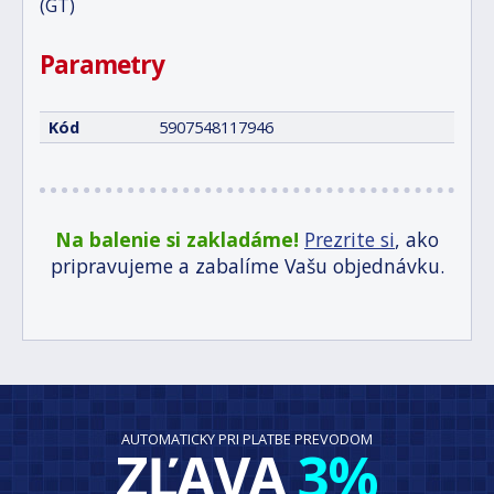
(GT)
Parametry
Kód
5907548117946
Na balenie si zakladáme!
Prezrite si
, ako
pripravujeme a zabalíme Vašu objednávku.
AUTOMATICKY PRI PLATBE PREVODOM
ZĽAVA
3%