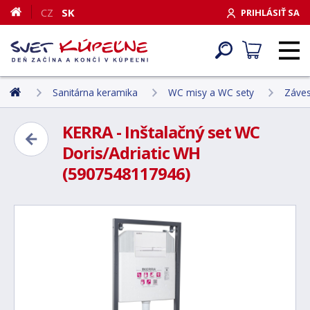
CZ
SK
PRIHLÁSIŤ SA
Sanitárna keramika
WC misy a WC sety
Záves
KERRA - Inštalačný set WC
Doris/Adriatic WH
(5907548117946)