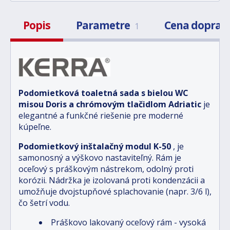
Popis
Parametre
Cena doprav
1
Podomietková toaletná sada s bielou WC
misou Doris a chrómovým tlačidlom Adriatic
je
elegantné a funkčné riešenie pre moderné
kúpeľne.
Podomietkový inštalačný modul K-50
, je
samonosný a výškovo nastaviteľný. Rám je
oceľový s práškovým nástrekom, odolný proti
korózii. Nádržka je izolovaná proti kondenzácii a
umožňuje dvojstupňové splachovanie (napr. 3/6 l),
čo šetrí vodu.
Práškovo lakovaný oceľový rám - vysoká