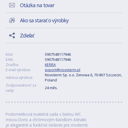
Otázka na tovar
Ako sa starať o výrobky
Zdieľať
Kód:
5907548117946
EAN:
5907548117946
Značka:
KERRA
E-mail výrobce:
export@novoterm.pl
Novoterm Sp. o.o. Zimowa 6, 70-807 Szczecin,
Adresa výrobce:
Poland
Zodpovednosť za
24 měs.
vady:
Podomietková toaletná sada s bielou WC
misou Doris a chrómovým tlačidlom Adriatic
je elegantné a funkčné riešenie pre moderné