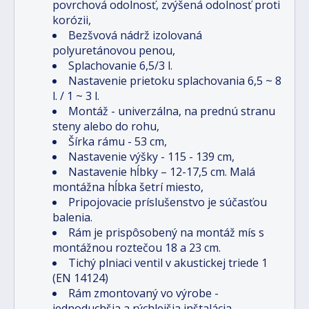
povrchová odolnosť, zvýšená odolnosť proti
korózii,
Bezšvová nádrž izolovaná
polyuretánovou penou,
Splachovanie 6,5/3 l.
Nastavenie prietoku splachovania 6,5
~
8
l. / 1
~
3 l.
Montáž - univerzálna, na prednú stranu
steny alebo do rohu,
Šírka rámu - 53 cm,
Nastavenie výšky - 115 - 139 cm,
Nastavenie hĺbky – 12-17,5 cm. Malá
montážna hĺbka šetrí miesto,
Pripojovacie príslušenstvo je súčasťou
balenia.
Rám je prispôsobený na montáž mís s
montážnou roztečou 18 a 23 cm.
Tichý plniaci ventil v akustickej triede 1
(EN 14124)
Rám zmontovaný vo výrobe -
jednoduchšia a rýchlejšia inštalácia.