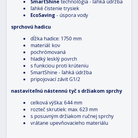
SmartShine
technológia - ľahká údržba
ľahké čistenie trysiek
EcoSaving
- úspora vody
sprchovú hadicu
dĺžka hadice: 1750 mm
materiál: kov
pochrómovaná
hladký lesklý povrch
s funkciou proti krúteniu
SmartShine - ľahká údržba
pripojovací závit G1/2
nastaviteľnú nástennú tyč s držiakom sprchy
celková výška: 644 mm
rozteč skrutiek: max. 623 mm
s posuvným držiakom ručnej sprchy
vrátane upevňovacieho materiálu