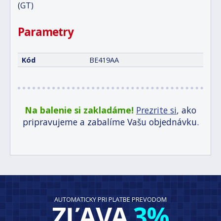
(GT)
Parametry
Kód
BE419AA
Na balenie si zakladáme!
Prezrite si
, ako
pripravujeme a zabalíme Vašu objednávku.
AUTOMATICKY PRI PLATBE PREVODOM
ZĽAVA
3%