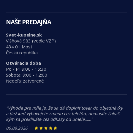
NAŠE PREDAJŇA
Svet-kupelne.sk
Višňová 983 (vedle VZP)
434 01 Most
Česká republika
Otváracia doba
Po - Pi: 9:00 - 15:30
Sobota: 9:00 - 12:00
Nedeľa: zatvorené
"Výhoda pre mňa je, že sa dá doplniť tovar do objednávky
a tiež keď vybavujete zmenu cez telefón, nemusíte čakať,
kým sa preklikáte cez odkazy od umele……"
06.08.2026