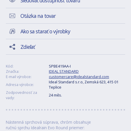
Sledovať dostupnost tovaru
Otázka na tovar
Ako sa starať o výrobky
Zdieľať
Kód:
SPBE419AA-I
Značka:
IDEAL STANDARD
E-mail výrobce:
customercare@idealstandard.com
Ideal Standard s.r.o, Zemská 623, 415 01
Adresa výrobce:
Teplice
Zodpovednosť za
24 měs.
vady:
Nástenná sprchová súprava, chróm obsahuje
ručnú sprchu Idealrain Evo Round priemer: