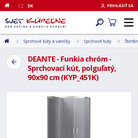
CZ
SK
PRIHLÁSIŤ SA
Sprchové kúty a vaničky
Sprchové kúty
Štvrťk
DEANTE - Funkia chróm -
Sprchovací kút, polguľatý,
90x90 cm (KYP_451K)