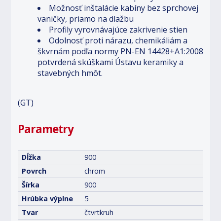
Možnosť inštalácie kabíny bez sprchovej
vaničky, priamo na dlažbu
Profily vyrovnávajúce zakrivenie stien
Odolnosť proti nárazu, chemikáliám a
škvrnám podľa normy PN-EN 14428+A1:2008
potvrdená skúškami Ústavu keramiky a
stavebných hmôt.
(GT)
Parametry
Dĺžka
900
Povrch
chrom
Šírka
900
Hrúbka výplne
5
Tvar
čtvrtkruh