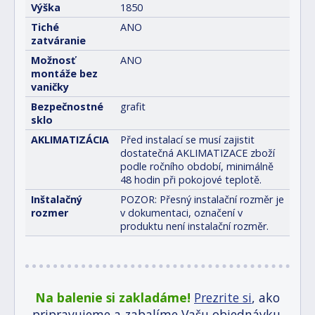
Výška
1850
Tiché
ANO
zatváranie
Možnosť
ANO
montáže bez
vaničky
Bezpečnostné
grafit
sklo
AKLIMATIZÁCIA
Před instalací se musí zajistit
dostatečná AKLIMATIZACE zboží
podle ročního období, minimálně
48 hodin při pokojové teplotě.
Inštalačný
POZOR: Přesný instalační rozměr je
rozmer
v dokumentaci, označení v
produktu není instalační rozměr.
Na balenie si zakladáme!
Prezrite si
, ako
pripravujeme a zabalíme Vašu objednávku.