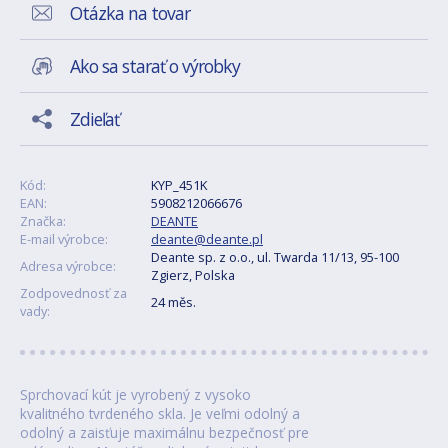
Otázka na tovar
Ako sa starať o výrobky
Zdieľať
Kód:
KYP_451K
EAN:
5908212066676
Značka:
DEANTE
E-mail výrobce:
deante@deante.pl
Deante sp. z o.o., ul. Twarda 11/13, 95-100
Adresa výrobce:
Zgierz, Polska
Zodpovednosť za
24 měs.
vady:
Sprchovací kút je vyrobený z vysoko
kvalitného tvrdeného skla. Je veľmi odolný a
odolný a zaisťuje maximálnu bezpečnosť pre