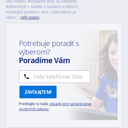
celú rodinu. Montážne diely sú esteticky
dokončené v súlade s farbami a štýlom
ostatných prvkov v sérii. Celá kabína je
veľmi… (
celý popis
)
Potrebuje poradiť s
výberom?
Poradíme Vám
ZAVOLAJTE MI
Prečítajte si naše
zásady pre spracovanie
osobných údajov
.