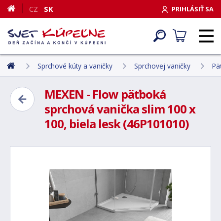
CZ
SK
PRIHLÁSIŤ SA
Sprchové kúty a vaničky
Sprchovej vaničky
Pä
MEXEN - Flow päťboká
sprchová vanička slim 100 x
100, biela lesk (46P101010)