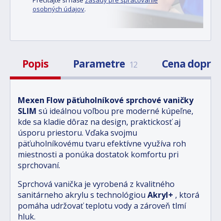
osobných údajov
.
Popis
Parametre
Cena dopra
12
Mexen Flow päťuholníkové sprchové vaničky
SLIM
sú ideálnou voľbou pre moderné kúpeľne,
kde sa kladie dôraz na design, praktickosť aj
úsporu priestoru. Vďaka svojmu
päťuholníkovému tvaru efektívne využíva roh
miestnosti a ponúka dostatok komfortu pri
sprchovaní.
Sprchová vanička je vyrobená z kvalitného
sanitárneho akrylu s technológiou
Akryl+
, ktorá
pomáha udržovať teplotu vody a zároveň tlmí
hluk.