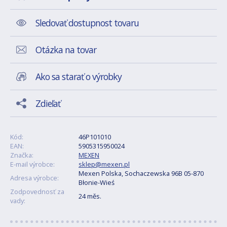
Sledovať dostupnost tovaru
Otázka na tovar
Ako sa starať o výrobky
Zdieľať
Kód:
46P101010
EAN:
5905315950024
Značka:
MEXEN
E-mail výrobce:
sklep@mexen.pl
Mexen Polska, Sochaczewska 96B 05-870
Adresa výrobce:
Błonie-Wieś
Zodpovednosť za
24 měs.
vady: