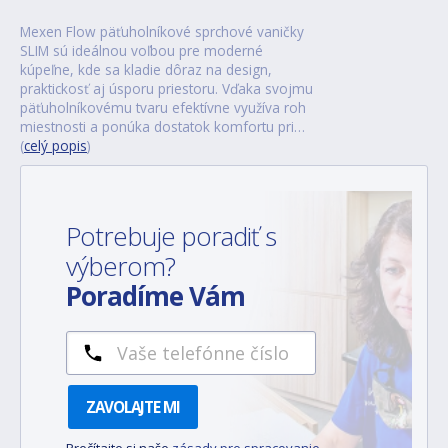
Mexen Flow päťuholníkové sprchové vaničky
SLIM sú ideálnou voľbou pre moderné
kúpeľne, kde sa kladie dôraz na design,
praktickosť aj úsporu priestoru. Vďaka svojmu
päťuholníkovému tvaru efektívne využíva roh
miestnosti a ponúka dostatok komfortu pri…
(
celý popis
)
Potrebuje poradiť s
výberom?
Poradíme Vám
ZAVOLAJTE MI
Prečítajte si naše
zásady pre spracovanie