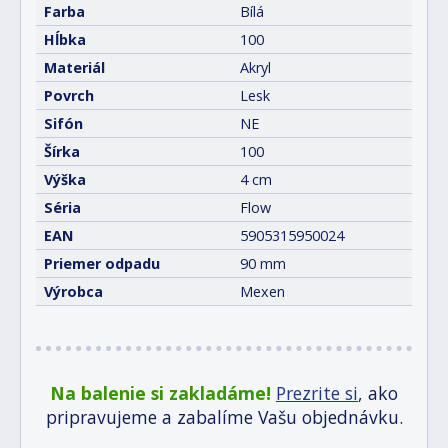
Farba
Bílá
Hĺbka
100
Materiál
Akryl
Povrch
Lesk
Sifón
NE
Šírka
100
Výška
4 cm
Séria
Flow
EAN
5905315950024
Priemer odpadu
90 mm
Výrobca
Mexen
Na balenie si zakladáme!
Prezrite si
, ako
pripravujeme a zabalíme Vašu objednávku.