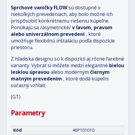
Sprchové vaničky FLOW
sú dostupné v
niekoľkých prevedeniach, aby bolo možné ich
prispôsobiť konkrétnemu riešeniu kúpeľne.
Ponúkajú sa /asymetrické/
v ľavom, pravom
alebo univerzálnom prevedení
, ktoré
umožňuje flexibilnú inštaláciu podľa dispozície
priestoru.
Z hľadiska designu sú k dispozícii aj rôzne farebné
varianty. Vybrať si môžete medzi elegantné
bielou
lesklou úpravou
alebo moderným
čiernym
matným prevedením
, ktoré dodá kúpeľni
súčasný vzhľad.
(GT)
Parametry
Kód
46P101010