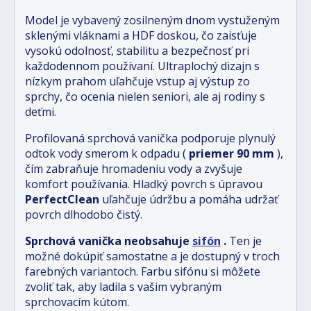
Model je vybavený zosilneným dnom vystuženým
sklenými vláknami a HDF doskou, čo zaisťuje
vysokú odolnosť, stabilitu a bezpečnosť pri
každodennom používaní. Ultraplochý dizajn s
nízkym prahom uľahčuje vstup aj výstup zo
sprchy, čo ocenia nielen seniori, ale aj rodiny s
deťmi.
Profilovaná sprchová vanička podporuje plynulý
odtok vody smerom k odpadu (
priemer 90 mm
),
čím zabraňuje hromadeniu vody a zvyšuje
komfort používania. Hladký povrch s úpravou
PerfectClean
uľahčuje údržbu a pomáha udržať
povrch dlhodobo čistý.
Sprchová vanička neobsahuje
sifón
.
Ten je
možné dokúpiť samostatne a je dostupný v troch
farebných variantoch. Farbu sifónu si môžete
zvoliť tak, aby ladila s vašim vybraným
sprchovacím kútom.