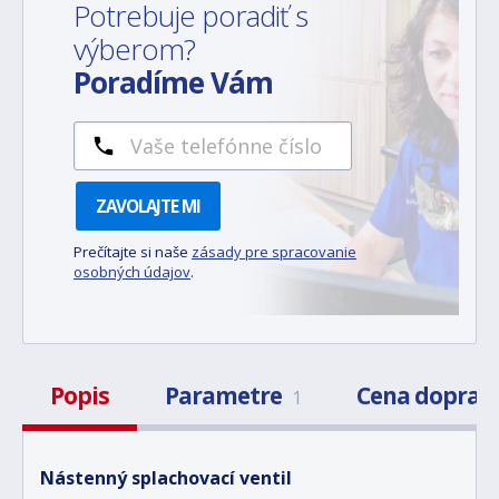
Potrebuje poradiť s
výberom?
Poradíme Vám
ZAVOLAJTE MI
Prečítajte si naše
zásady pre spracovanie
osobných údajov
.
Popis
Parametre
Cena doprav
1
Nástenný splachovací ventil