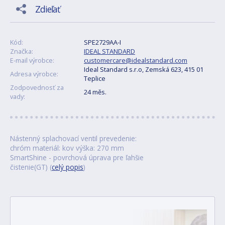
Zdieľať
Kód:
SPE2729AA-I
Značka:
IDEAL STANDARD
E-mail výrobce:
customercare@idealstandard.com
Ideal Standard s.r.o, Zemská 623, 415 01
Adresa výrobce:
Teplice
Zodpovednosť za
24 měs.
vady:
Nástenný splachovací ventil prevedenie:
chróm materiál: kov výška: 270 mm
SmartShine - povrchová úprava pre ľahšie
čistenie(GT) (
celý popis
)