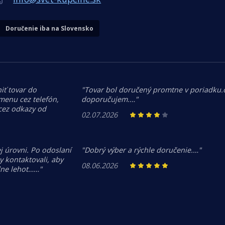
Doručenie iba na Slovensko
iť tovar do
"Tovar bol doručený promtne v poriadku
menu cez telefón,
doporučujem.…"
 cez odkazy od
02.07.2026
j úrovni. Po odoslaní
"Dobrý výber a rýchle doručenie.…"
 kontaktovali, aby
08.06.2026
dne lehot……"