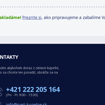
zakladáme!
Prezrite si
, ako pripravujeme a zabalíme V
NTAKTY
áte akýkoľvek dotaz z oblasti kúpeľní,
o sa chcete len poradiť, obráťte sa na
+421 222 205 164
(Po - Pi: 9:00 - 15:30)
info@svet-kupelne.sk