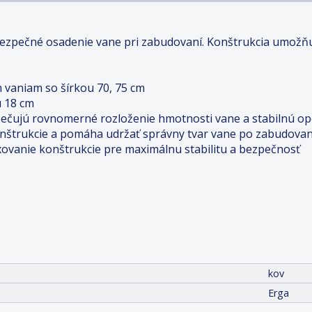
bezpečné osadenie vane pri zabudovaní. Konštrukcia umožňu
m vaniam so šírkou 70, 75 cm
u 18 cm
pečujú rovnomerné rozloženie hmotnosti vane a stabilnú op
konštrukcie a pomáha udržať správny tvar vane po zabudovan
ixovanie konštrukcie pre maximálnu stabilitu a bezpečnosť
kov
Erga