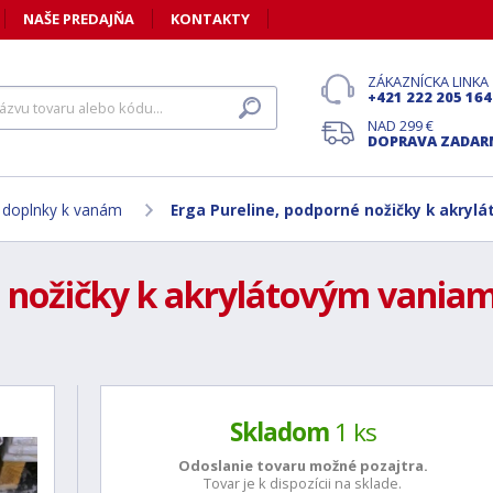
NAŠE PREDAJŇA
KONTAKTY
ZÁKAZNÍCKA LINKA
+421 222 205 164
NAD 299 €
DOPRAVA ZADA
a doplnky k vanám
Erga Pureline, podporné nožičky k akryl
é nožičky k akrylátovým vania
Skladom
1 ks
Odoslanie tovaru možné
pozajtra.
Tovar je k dispozícii na sklade.