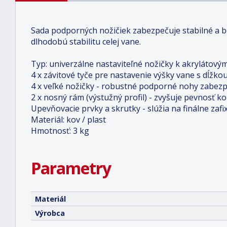
Sada podporných nožičiek zabezpečuje stabilné a 
dlhodobú stabilitu celej vane.
Typ: univerzálne nastaviteľné nožičky k akrylátový
4 x závitové tyče pre nastavenie výšky vane s dĺžko
4 x veľké nožičky - robustné podporné nohy zabez
2 x nosný rám (výstužný profil) - zvyšuje pevnosť 
Upevňovacie prvky a skrutky - slúžia na finálne zaf
Materiál: kov / plast
Hmotnosť: 3 kg
Parametry
Materiál
Výrobca