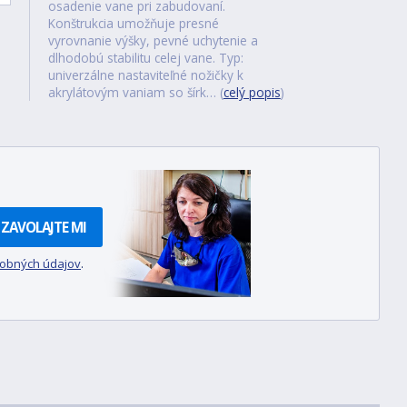
osadenie vane pri zabudovaní.
Konštrukcia umožňuje presné
vyrovnanie výšky, pevné uchytenie a
dlhodobú stabilitu celej vane. Typ:
univerzálne nastaviteľné nožičky k
akrylátovým vaniam so šírk… (
celý popis
)
ZAVOLAJTE MI
sobných údajov
.