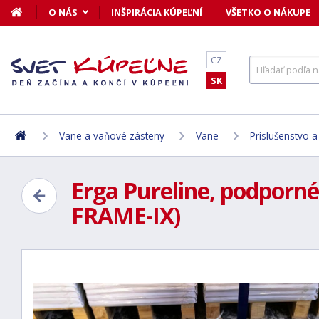
O NÁS
INŠPIRÁCIA KÚPEĽNÍ
VŠETKO O NÁKUPE
CZ
SK
Vane a vaňové zásteny
Vane
Príslušenstvo 
Erga Pureline, podporn
FRAME-IX)