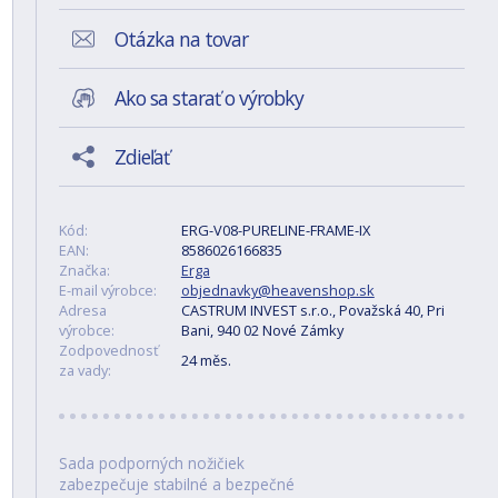
Otázka na tovar
Ako sa starať o výrobky
Zdieľať
Kód:
ERG-V08-PURELINE-FRAME-IX
EAN:
8586026166835
Značka:
Erga
E-mail výrobce:
objednavky@heavenshop.sk
Adresa
CASTRUM INVEST s.r.o., Považská 40, Pri
výrobce:
Bani, 940 02 Nové Zámky
Zodpovednosť
24 měs.
za vady:
Sada podporných nožičiek
zabezpečuje stabilné a bezpečné