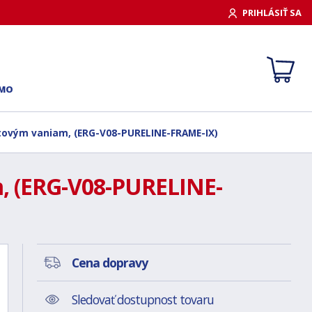
PRIHLÁSIŤ SA
RMO
átovým vaniam, (ERG-V08-PURELINE-FRAME-IX)
m, (ERG-V08-PURELINE-
Cena dopravy
Sledovať dostupnost tovaru