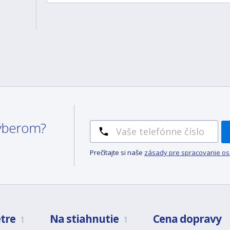
 výberom?
Prečítajte si naše
zásady pre spracovanie o
tre
Na stiahnutie
Cena dopravy
1
1