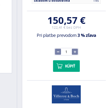
Skladom u dodávateľa
1 ks
150,57 €
122,41 € bez DPH
Pri platbe prevodom
3 % zľava
KÚPIŤ