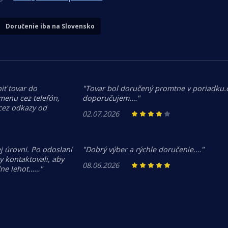
Doručenie iba na Slovensko
iť tovar do
"Tovar bol doručený promtne v poriadku
menu cez telefón,
doporučujem.…"
 cez odkazy od
02.07.2026
j úrovni. Po odoslaní
"Dobrý výber a rýchle doručenie.…"
 kontaktovali, aby
08.06.2026
dne lehot……"