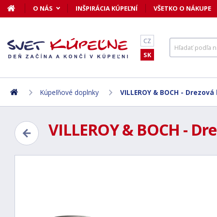
O NÁS
INŠPIRÁCIA KÚPEĽNÍ
VŠETKO O NÁKUPE
CZ
SK
Kúpeľňové doplnky
VILLEROY & BOCH - Drezová 
VILLEROY & BOCH - Dre