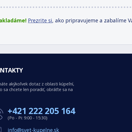
zakladáme!
Prezrite si
, ako pripravujeme a zabalíme V
NTAKTY
áte akýkoľvek dotaz z oblasti kúpeľní,
o sa chcete len poradiť, obráťte sa na
+421 222 205 164
(Po - Pi: 9:00 - 15:30)
info@svet-kupelne.sk