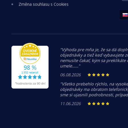
Změna souhlasu s Cookies
"Výhoda pre mňa je, že sa dá dopln
objednávky a tiež keď vybavujete z
nemusíte čakať, kým sa preklikáte
umele……"
06.08.2026
"Všetko prebehlo rýchlo, na vysoke
objednávky ma obratom telefonicky
sme si ujasnili podrobnosti, prípa
11.06.2026