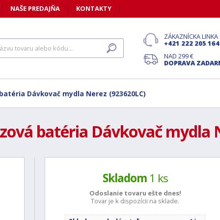
NAŠE PREDAJŇA
KONTAKTY
ZÁKAZNÍCKA LINKA
+421 222 205 164
NAD 299 €
DOPRAVA ZADA
batéria Dávkovač mydla Nerez (923620LC)
zová batéria Dávkovač mydla N
Skladom
1 ks
Odoslanie tovaru ešte
dnes!
Tovar je k dispozícii na sklade.