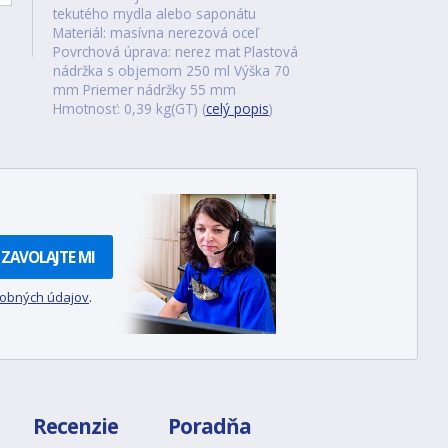
tekutého mydla alebo saponátu
Materiál: masívna nerezová oceľ
Povrchová úprava: nerez mat Plastová
nádržka s objemom 250 ml Výška 70
mm Priemer nádržky 55 mm
Hmotnosť: 0,39 kg(GT) (
celý popis
)
ZAVOLAJTE MI
sobných údajov
.
Recenzie
Poradňa