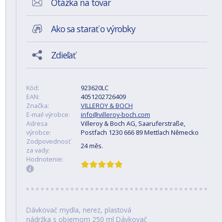
Otázka na tovar
Ako sa starať o výrobky
Zdieľať
Kód:
923620LC
EAN:
4051202726409
Značka:
VILLEROY & BOCH
E-mail výrobce:
info@villeroy-boch.com
Adresa
Villeroy & Boch AG, Saaruferstraße,
výrobce:
Postfach 1230 666 89 Mettlach Německo
Zodpovednosť
24 měs.
za vady:
Hodnotenie:
Dávkovač mydla, nerez, plastová
nádržka s objemom 250 ml Dávkovač