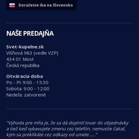
Doručenie iba na Slovensko
NAŠE PREDAJŇA
Svet-kupelne.sk
Višňová 983 (vedle VZP)
434 01 Most
Česká republika
Otváracia doba
Po - Pi: 9:00 - 15:30
Sobota: 9:00 - 12:00
Nedeľa: zatvorené
"Výhoda pre mňa je, že sa dá doplniť tovar do objednávky
a tiež keď vybavujete zmenu cez telefón, nemusíte čakať,
kým sa preklikáte cez odkazy od umele……"