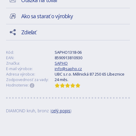
Otázka na tovar
Ako sa starať o výrobky
Zdieľať
Kód:
SAPHO1318-06
EAN:
8590913810930
Značka:
SAPHO
E-mail výrobce:
info@sapho.cz
Adresa výrobce:
UBC s.r.o. Mělnická 87 250 65 Líbeznice
Zodpovednosť za vady:
24 měs.
Hodnotenie:
DIAMOND kruh, bronz (
celý popis
)