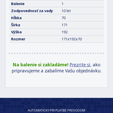
Balenie
1
Zodpovednosť za vady
10 let
Hĺbka
70
Šírka
171
Výška
192
Rozmer
171x192x70
Na balenie si zakladáme!
Prezrite si
, ako
pripravujeme a zabalíme Vašu objednávku.
AUTOMATICKY PRI PLATBE PREVODOM