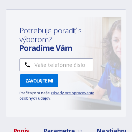
Potrebuje poradiť s
výberom?
Poradíme Vám
ZAVOLAJTE MI
Prečítajte si naše
zásady pre spracovanie
osobných údajov
.
Popis
Parametre
Na stiahnut
10