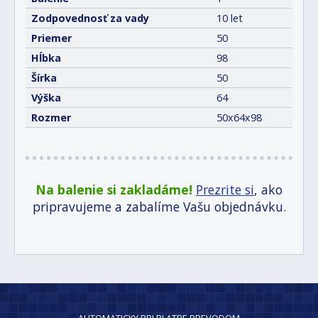
Zodpovednosť za vady
10 let
Priemer
50
Hĺbka
98
Šírka
50
Výška
64
Rozmer
50x64x98
Na balenie si zakladáme!
Prezrite si
, ako
pripravujeme a zabalíme Vašu objednávku.
AUTOMATICKY PRI PLATBE PREVODOM