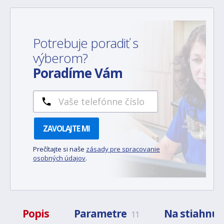
Potrebuje poradiť s
výberom?
Poradíme Vám
ZAVOLAJTE MI
Prečítajte si naše
zásady pre spracovanie
osobných údajov
.
Popis
Parametre
Na stiahnut
11