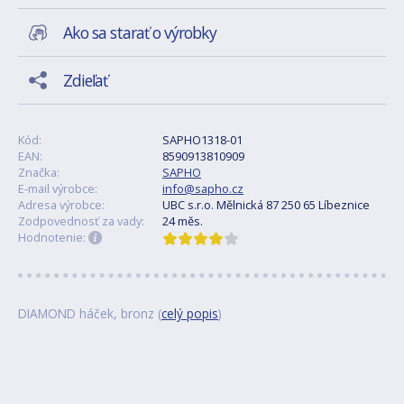
Ako sa starať o výrobky
Zdieľať
Kód:
SAPHO1318-01
EAN:
8590913810909
Značka:
SAPHO
E-mail výrobce:
info@sapho.cz
Adresa výrobce:
UBC s.r.o. Mělnická 87 250 65 Líbeznice
Zodpovednosť za vady:
24 měs.
Hodnotenie:
DIAMOND háček, bronz (
celý popis
)