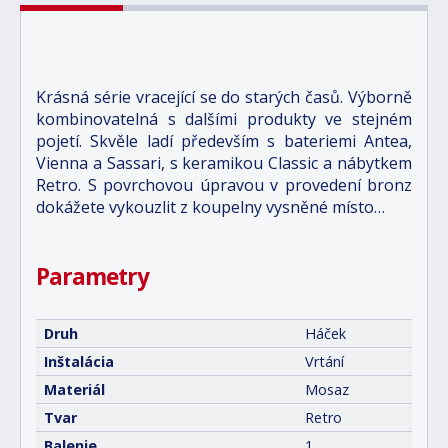
Krásná série vracející se do starých časů. Výborně
kombinovatelná s dalšími produkty ve stejném
pojetí. Skvěle ladí především s bateriemi Antea,
Vienna a Sassari, s keramikou Classic a nábytkem
Retro. S povrchovou úpravou v provedení bronz
dokážete vykouzlit z koupelny vysněné místo…
Parametry
Druh
Háček
Inštalácia
Vrtání
Materiál
Mosaz
Tvar
Retro
Balenie
1