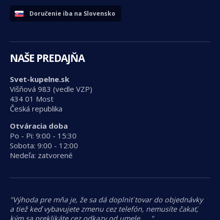
Doručenie iba na Slovensko
NAŠE PREDAJŇA
Svet-kupelne.sk
Višňová 983 (vedle VZP)
434 01 Most
Česká republika
Otváracia doba
Po - Pi: 9:00 - 15:30
Sobota: 9:00 - 12:00
Nedeľa: zatvorené
"Výhoda pre mňa je, že sa dá doplniť tovar do objednávky
a tiež keď vybavujete zmenu cez telefón, nemusíte čakať,
kým sa preklikáte cez odkazy od umele……"