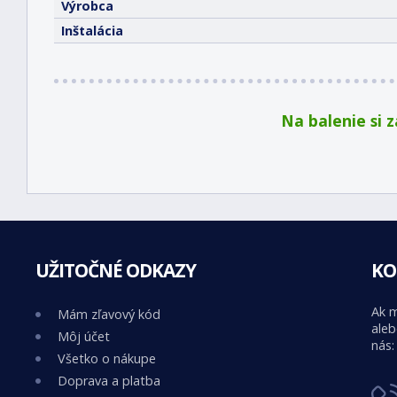
Výrobca
Inštalácia
Na balenie si 
UŽITOČNÉ ODKAZY
KO
Ak m
Mám zľavový kód
aleb
Môj účet
nás:
Všetko o nákupe
Doprava a platba