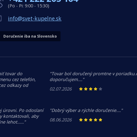
(Po - Pi: 9:00 - 15:30)
info@svet-kupelne.sk
Doručenie iba na Slovensko
iť tovar do
"Tovar bol doručený promtne v poriadku
menu cez telefón,
doporučujem.…"
 cez odkazy od
02.07.2026
j úrovni. Po odoslaní
"Dobrý výber a rýchle doručenie.…"
 kontaktovali, aby
08.06.2026
dne lehot……"