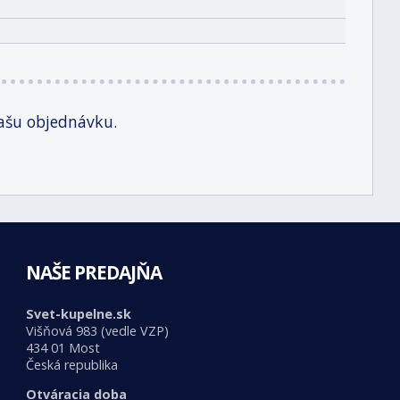
ašu objednávku.
NAŠE PREDAJŇA
Svet-kupelne.sk
Višňová 983 (vedle VZP)
434 01 Most
Česká republika
Otváracia doba