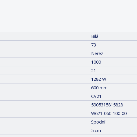
Bílá
73
Nerez
1000
21
1282 W
600 mm
CV21
5905315815828
W621-060-100-00
Spodní
5 cm