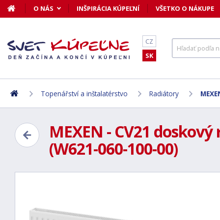
O NÁS
INŠPIRÁCIA KÚPEĽNÍ
VŠETKO O NÁKUPE
CZ
SK
Topenářství a inštalatérstvo
Radiátory
MEXEN
MEXEN - CV21 doskový ra
(W621-060-100-00)