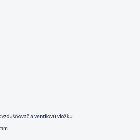
dvzdušňovač a ventilovú vložku
 mm.