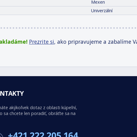
Mexen
Univerzální
zakladáme!
Prezrite si
, ako pripravujeme a zabalíme V
NTAKTY
áte akýkoľvek dotaz z oblasti kúpeľní,
o sa chcete len poradiť, obráťte sa na
+421 222 205 164