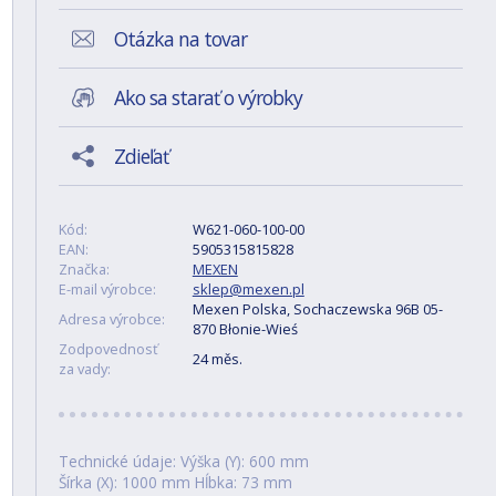
Otázka na tovar
Ako sa starať o výrobky
Zdieľať
Kód:
W621-060-100-00
EAN:
5905315815828
Značka:
MEXEN
E-mail výrobce:
sklep@mexen.pl
Mexen Polska, Sochaczewska 96B 05-
Adresa výrobce:
870 Błonie-Wieś
Zodpovednosť
24 měs.
za vady:
Technické údaje: Výška (Y): 600 mm
Šírka (X): 1000 mm Hĺbka: 73 mm