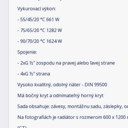
Vykurovací výkon:
- 55/45/20 °C 661 W
- 75/65/20 °C 1282 W
- 90/70/20 °C 1624 W
Spojenie:
- 2xG ½″ zospodu na pravej alebo ľavej strane
- 4xG ½″ strana
Vysoko kvalitný, odolný náter - DIN 99500
Má bočný kryt a odnímateľný horný kryt
Sada obsahuje: závesy, montážnu sadu, záslepky, o
Na fotografiách je radiátor s rozmerom 600 x 1200