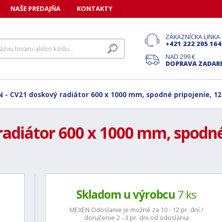
NAŠE PREDAJŇA
KONTAKTY
ZÁKAZNÍCKA LINKA
+421 222 205 164
NAD 299 €
DOPRAVA ZADA
 - CV21 doskový radiátor 600 x 1000 mm, spodné pripojenie, 12
diátor 600 x 1000 mm, spodné 
Skladom u výrobcu
7 ks
MEXEN Odoslanie je možné za 10 - 12 pr. dní /
doručenie 2 - 3 pr. dni od odoslania