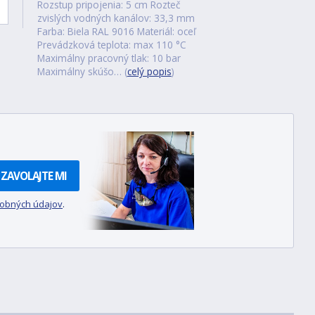
Rozstup pripojenia: 5 cm Rozteč
zvislých vodných kanálov: 33,3 mm
Farba: Biela RAL 9016 Materiál: oceľ
Prevádzková teplota: max 110 °C
Maximálny pracovný tlak: 10 bar
Maximálny skúšo… (
celý popis
)
ZAVOLAJTE MI
sobných údajov
.