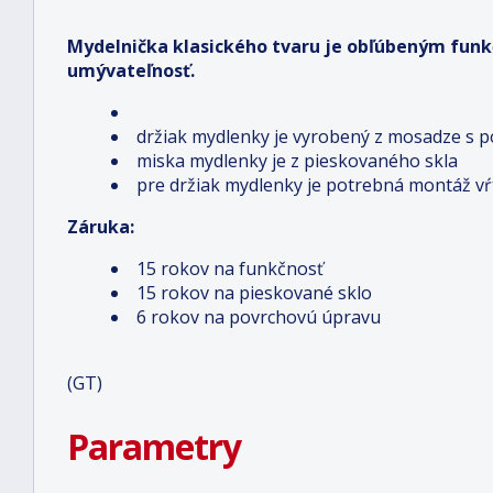
Mydelnička klasického tvaru je obľúbeným fun
umývateľnosť.
držiak mydlenky je vyrobený z mosadze s
miska mydlenky je z pieskovaného skla
pre držiak mydlenky je potrebná montáž v
Záruka:
15 rokov na funkčnosť
15 rokov na pieskované sklo
​6 rokov na povrchovú úpravu
(GT)
Parametry