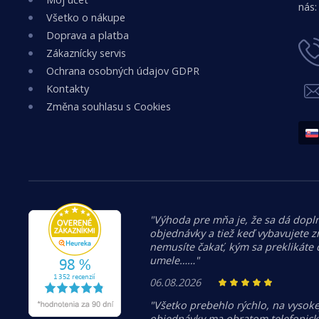
nás:
Všetko o nákupe
Doprava a platba
Zákaznícky servis
Ochrana osobných údajov GDPR
Kontakty
Změna souhlasu s Cookies
"Výhoda pre mňa je, že sa dá dopln
objednávky a tiež keď vybavujete z
nemusíte čakať, kým sa preklikáte
umele……"
06.08.2026
"Všetko prebehlo rýchlo, na vysoke
objednávky ma obratom telefonicky