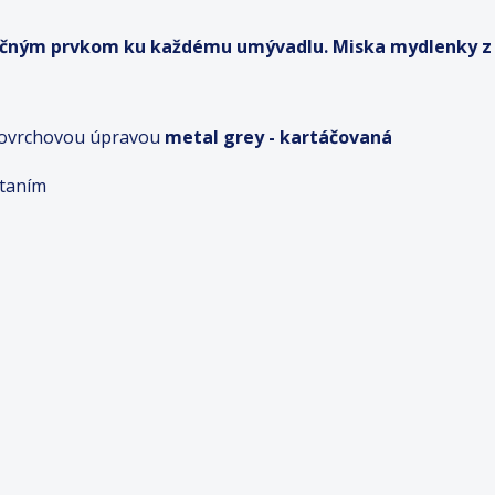
kčným prvkom ku každému umývadlu. Miska mydlenky z p
 povrchovou úpravou
metal grey - kartáčovaná
ŕtaním