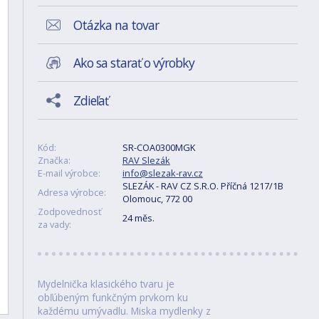
Otázka na tovar
Ako sa starať o výrobky
Zdieľať
Kód:
SR-COA0300MGK
Značka:
RAV Slezák
E-mail výrobce:
info@slezak-rav.cz
SLEZÁK - RAV CZ S.R.O. Příčná 1217/1B
Adresa výrobce:
Olomouc, 772 00
Zodpovednosť
24 měs.
za vady:
Mydelnička klasického tvaru je
obľúbeným funkčným prvkom ku
každému umývadlu. Miska mydlenky z