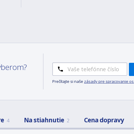
 výberom?
Prečítajte si naše
zásady pre spracovanie o
re
Na stiahnutie
Cena dopravy
4
2