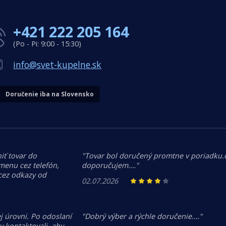
+421 222 205 164
(Po - Pi: 9:00 - 15:30)
info@svet-kupelne.sk
Doručenie iba na Slovensko
iť tovar do
"Tovar bol doručený promtne v poriadku
menu cez telefón,
doporučujem.…"
 cez odkazy od
02.07.2026
j úrovni. Po odoslaní
"Dobrý výber a rýchle doručenie.…"
 kontaktovali, aby