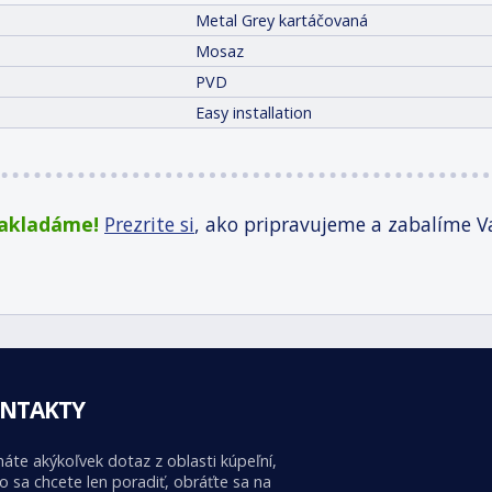
Metal Grey kartáčovaná
Mosaz
PVD
Easy installation
zakladáme!
Prezrite si
, ako pripravujeme a zabalíme V
NTAKTY
áte akýkoľvek dotaz z oblasti kúpeľní,
o sa chcete len poradiť, obráťte sa na