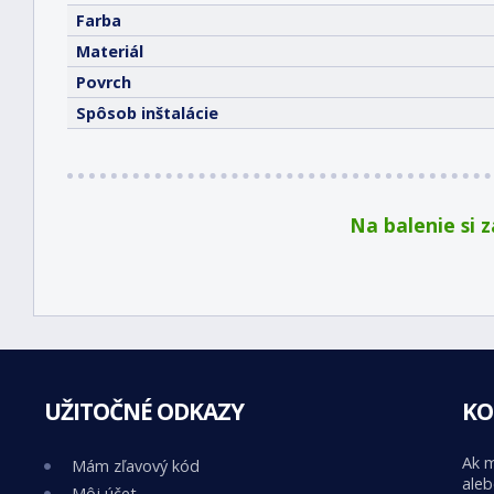
Farba
Materiál
Povrch
Spôsob inštalácie
Na balenie si 
UŽITOČNÉ ODKAZY
KO
Ak m
Mám zľavový kód
aleb
Môj účet