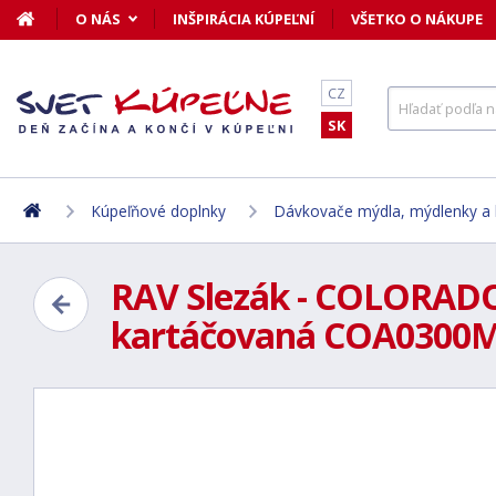
O NÁS
INŠPIRÁCIA KÚPEĽNÍ
VŠETKO O NÁKUPE
CZ
SK
Kúpeľňové doplnky
Dávkovače mýdla, mýdlenky a 
RAV Slezák - COLORADO 
kartáčovaná COA0300