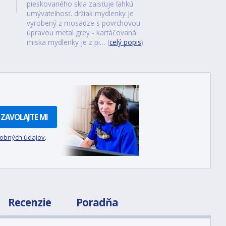
pieskovaného skla zaisťuje ľahkú
umývateľnosť. držiak mydlenky je
vyrobený z mosadze s povrchovou
úpravou metal grey - kartáčovaná
miska mydlenky je z pi… (
celý popis
)
ZAVOLAJTE MI
sobných údajov
.
Recenzie
Poradňa