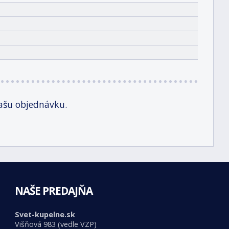
ašu objednávku.
NAŠE PREDAJŇA
Svet-kupelne.sk
Višňová 983 (vedle VZP)