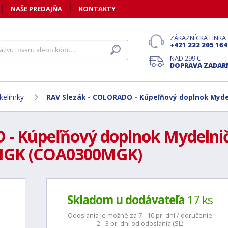
NAŠE PREDAJŇA
KONTAKTY
ZÁKAZNÍCKA LINKA
+421 222 205 164
NAD 299 €
DOPRAVA ZADA
kelímky
RAV Slezák - COLORADO - Kúpeľňový doplnok Myde
- Kúpeľňový doplnok Mydelničk
MGK (COA0300MGK)
Skladom u dodávateľa
17 ks
Odoslania je možné za 7 - 10 pr. dní / doručenie
2 - 3 pr. dni od odoslania (SL)