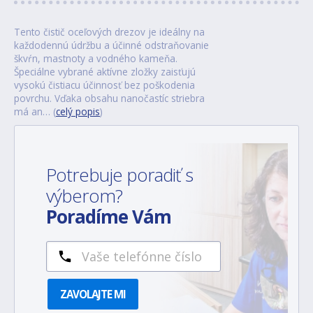
Tento čistič oceľových drezov je ideálny na
každodennú údržbu a účinné odstraňovanie
škvŕn, mastnoty a vodného kameňa.
Špeciálne vybrané aktívne zložky zaisťujú
vysokú čistiacu účinnosť bez poškodenia
povrchu. Vďaka obsahu nanočastíc striebra
má an… (
celý popis
)
Potrebuje poradiť s
výberom?
Poradíme Vám
ZAVOLAJTE MI