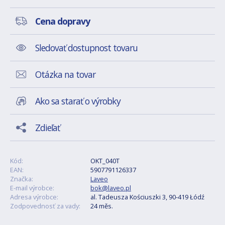
Cena dopravy
Sledovať dostupnost tovaru
Otázka na tovar
Ako sa starať o výrobky
Zdieľať
Kód:
OKT_040T
EAN:
5907791126337
Značka:
Laveo
E-mail výrobce:
bok@laveo.pl
Adresa výrobce:
al. Tadeusza Kościuszki 3, 90-419 Łódź
Zodpovednosť za vady:
24 měs.