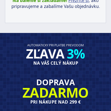
Na balenie si zakladáme!
Prezrite si
, ako
pripravujeme a zabalíme Vašu objednávku.
AUTOMATICKY PRI PLATBE PREVODOM
ZĽAVA
3%
NA VÁŠ CELÝ NÁKUP
DOPRAVA
ZADARMO
PRI NÁKUPE NAD 299 €