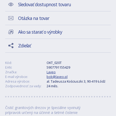
Sledovať dostupnost tovaru
Otázka na tovar
Ako sa starať o výrobky
Zdieľať
Kód:
OKT_020T
EAN:
5907791155429
Značka:
Laveo
E-mail výrobce:
bok@laveo.pl
Adresa výrobce:
al. Tadeusza Kościuszki 3, 90-419 Łódź
Zodpovednosť za vady:
24 měs.
Čistič granitových drezov je špeciálne vyvinutý
prípravok určený na účinné a šetrné čistenie