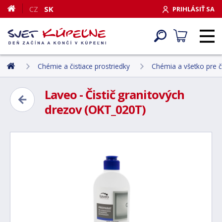
CZ
SK
PRIHLÁSIŤ SA
Chémie a čistiace prostriedky
Chémia a všetko pre č
Laveo - Čistič granitových
drezov (OKT_020T)