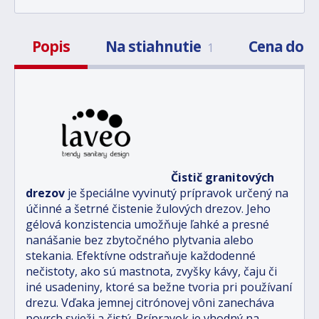
Popis
Na stiahnutie
Cena dop
1
Čistič granitových
drezov
je špeciálne vyvinutý prípravok určený na
účinné a šetrné čistenie žulových drezov. Jeho
gélová konzistencia umožňuje ľahké a presné
nanášanie bez zbytočného plytvania alebo
stekania. Efektívne odstraňuje každodenné
nečistoty, ako sú mastnota, zvyšky kávy, čaju či
iné usadeniny, ktoré sa bežne tvoria pri používaní
drezu. Vďaka jemnej citrónovej vôni zanecháva
povrch svieži a čistý. Prípravok je vhodný na