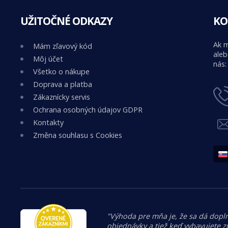
UŽITOČNÉ ODKAZY
KO
Ak m
Mám zľavový kód
aleb
Môj účet
nás:
Všetko o nákupe
Doprava a platba
Zákaznícky servis
Ochrana osobných údajov GDPR
Kontakty
Změna souhlasu s Cookies
"Výhoda pre mňa je, že sa dá dopln
objednávky a tiež keď vybavujete z