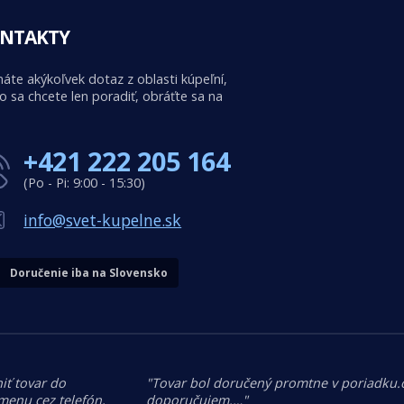
NTAKTY
áte akýkoľvek dotaz z oblasti kúpeľní,
o sa chcete len poradiť, obráťte sa na
+421 222 205 164
(Po - Pi: 9:00 - 15:30)
info@svet-kupelne.sk
Doručenie iba na Slovensko
iť tovar do
"Tovar bol doručený promtne v poriadku
menu cez telefón,
doporučujem.…"