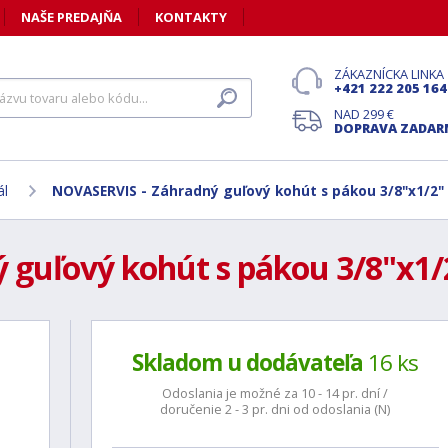
NAŠE PREDAJŇA
KONTAKTY
ZÁKAZNÍCKA LINKA
+421 222 205 164
NAD 299 €
DOPRAVA ZADA
ál
NOVASERVIS - Záhradný guľový kohút s pákou 3/8"x1/2" 
guľový kohút s pákou 3/8"x1/2
Skladom u dodávateľa
16 ks
Odoslania je možné za 10 - 14 pr. dní /
doručenie 2 - 3 pr. dni od odoslania (N)