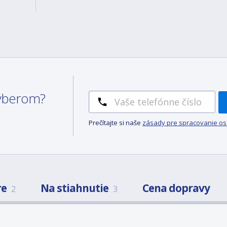
 výberom?
Prečítajte si naše
zásady pre spracovanie o
re
Na stiahnutie
Cena dopravy
2
3