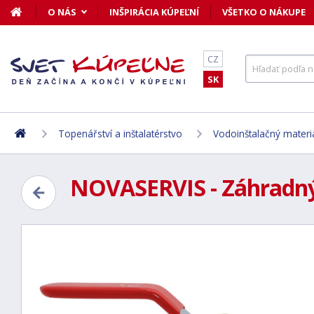
O NÁS
INŠPIRÁCIA KÚPEĽNÍ
VŠETKO O NÁKUPE
CZ
SK
Topenářství a inštalatérstvo
Vodoinštalačný materi
NOVASERVIS - Záhradný 