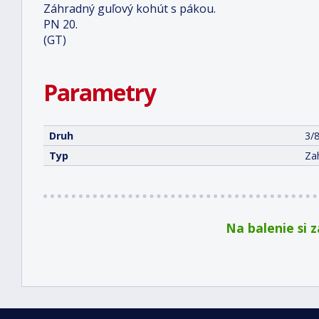
Záhradný guľový kohút s pákou.
PN 20.
(GT)
Parametry
Druh
3/
Typ
Zah
Na balenie si 