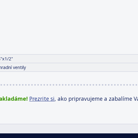
8"x1/2"
radní ventily
zakladáme!
Prezrite si
, ako pripravujeme a zabalíme V