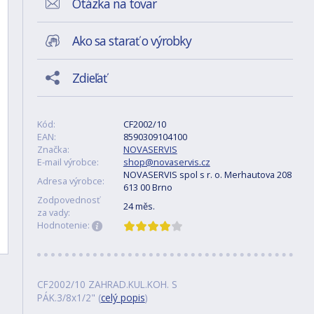
Otázka na tovar
Ako sa starať o výrobky
Zdieľať
Kód:
CF2002/10
EAN:
8590309104100
Značka:
NOVASERVIS
E-mail výrobce:
shop@novaservis.cz
NOVASERVIS spol s r. o. Merhautova 208
Adresa výrobce:
613 00 Brno
Zodpovednosť
24 měs.
za vady:
Hodnotenie:
CF2002/10 ZAHRAD.KUL.KOH. S
PÁK.3/8x1/2" (
celý popis
)