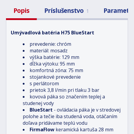
Popis
Príslušenstvo
Parametr
1
Umývadlová batéria H75 BlueStart
prevedenie: chróm
materiál: mosadz
výška batérie: 129 mm
dĺžka výtoku: 95 mm
komfortná zóna: 75 mm
stojankové prevedenie
s perlátorom
prietok 3,8 l/min pri tlaku 3 bar
kovová páka so značením teplej a
studenej vody
BlueStart
- ovládacia páka je v stredovej
polohe a tečie iba studená voda, otáčaním
doľava pridávame teplú vodu
FirmaFlow
keramická kartuša 28 mm