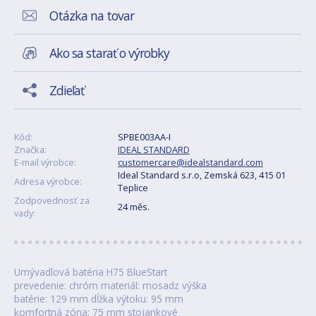
Otázka na tovar
Ako sa starať o výrobky
Zdieľať
Kód:
SPBE003AA-I
Značka:
IDEAL STANDARD
E-mail výrobce:
customercare@idealstandard.com
Ideal Standard s.r.o, Zemská 623, 415 01
Adresa výrobce:
Teplice
Zodpovednosť za
24 měs.
vady:
Umývadlová batéria H75 BlueStart
prevedenie: chróm materiál: mosadz výška
batérie: 129 mm dĺžka výtoku: 95 mm
komfortná zóna: 75 mm stojankové