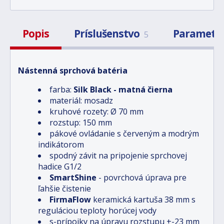
Popis
Príslušenstvo
Parametr
5
Nástenná sprchová batéria
farba:
Silk Black - matná čierna
materiál: mosadz
kruhové rozety: Ø 70 mm
rozstup: 150 mm
pákové ovládanie s červeným a modrým
indikátorom
spodný závit na pripojenie sprchovej
hadice G1/2
SmartShine
- povrchová úprava pre
ľahšie čistenie
FirmaFlow
keramická kartuša 38 mm s
reguláciou teploty horúcej vody
s-prípojky na úpravu rozstupu +-23 mm