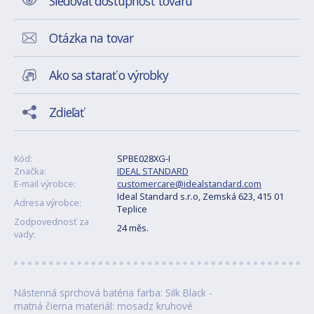
Sledovať dostupnost tovaru
Otázka na tovar
Ako sa starať o výrobky
Zdieľať
Kód:
SPBE028XG-I
Značka:
IDEAL STANDARD
E-mail výrobce:
customercare@idealstandard.com
Ideal Standard s.r.o, Zemská 623, 415 01
Adresa výrobce:
Teplice
Zodpovednosť za
24 měs.
vady:
Nástenná sprchová batéria farba: Silk Black -
matná čierna materiál: mosadz kruhové