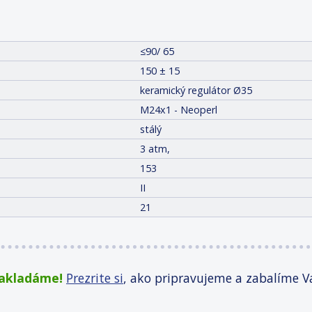
≤90/ 65
150 ± 15
keramický regulátor Ø35
M24x1 - Neoperl
stálý
3 atm,
153
II
21
zakladáme!
Prezrite si
, ako pripravujeme a zabalíme V