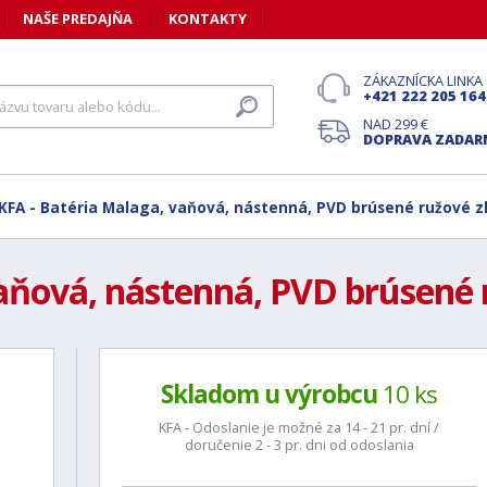
NAŠE PREDAJŇA
KONTAKTY
ZÁKAZNÍCKA LINKA
+421 222 205 164
NAD 299 €
DOPRAVA ZADA
KFA - Batéria Malaga, vaňová, nástenná, PVD brúsené ružové zl
aňová, nástenná, PVD brúsené r
Skladom u výrobcu
10 ks
KFA - Odoslanie je možné za 14 - 21 pr. dní /
doručenie 2 - 3 pr. dni od odoslania