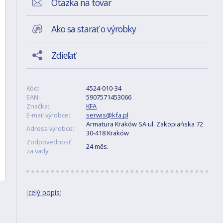
Otázka na tovar
Ako sa starať o výrobky
Zdieľať
Kód:
4524-010-34
EAN:
5907571453066
Značka:
KFA
E-mail výrobce:
serwis@kfa.pl
Armatura Kraków SA ul. Zakopiańska 72
Adresa výrobce:
30-418 Kraków
Zodpovednosť
24 měs.
za vady:
(
celý popis
)